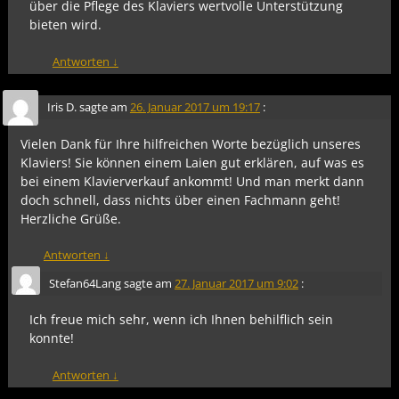
über die Pflege des Klaviers wertvolle Unterstützung
bieten wird.
Antworten
↓
Iris D.
sagte am
26. Januar 2017 um 19:17
:
Vielen Dank für Ihre hilfreichen Worte bezüglich unseres
Klaviers! Sie können einem Laien gut erklären, auf was es
bei einem Klavierverkauf ankommt! Und man merkt dann
doch schnell, dass nichts über einen Fachmann geht!
Herzliche Grüße.
Antworten
↓
Stefan64Lang
sagte am
27. Januar 2017 um 9:02
:
Ich freue mich sehr, wenn ich Ihnen behilflich sein
konnte!
Antworten
↓