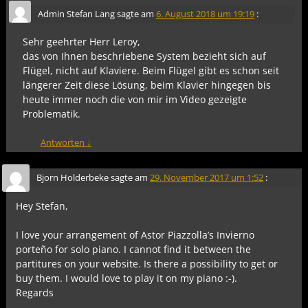
Admin Stefan Lang
sagte am
6. August 2018 um 19:19
:
Sehr geehrter Herr Leroy,
das von Ihnen beschriebene System bezieht sich auf
Flügel, nicht auf Klaviere. Beim Flügel gibt es schon seit
längerer Zeit diese Lösung, beim Klavier hingegen bis
heute immer noch die von mir im Video gezeigte
Problematik.
Antworten
↓
Bjorn Holderbeke
sagte am
29. November 2017 um 1:52
:
Hey Stefan,
I love your arrangement of Astor Piazzolla’s Invierno
porteño for solo piano. I cannot find it between the
partitures on your website. Is there a possibility to get or
buy them. I would love to play it on my piano :-).
Regards