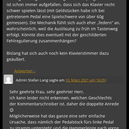
ist schon immer aufgefallen, dass sich das Klavier recht
schwer spielen lässt (mit Geldstücken habe ich bei
getretenem Pedal eine Spielschwere von über 60g
gemessen). Die Mechanik fühlt sich auch eher „federn“ an,
wahrscheinlich, weil die Auslösung zu früh im Tastenweg
erfolgt. Könnte dies eventuell mit der geschilderten
Fehlregulierung zusammenhängen?
Bislang hat sich auch noch kein Klavierstimmer dazu
geäußert.
Antworten
↓
Admin Stefan Lang
sagte am
10. März 2021 um 16:35
:
Sehr geehrte Frau, sehr geehrter Herr,
ich kann leider nicht erkennen, welchen Geschlechts
der Kommentarschreiber ist, daher die doppelte Anrede
😉
Möglicherweise hat das ganze eine sehr einfache
Ursache, dass nämlich der Pedalstock fürs linke Pedal
zu stramm untersteht und die Hammerleiste nach vorne