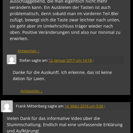
ausschlaggebend, die man eigentlich nicht mehr
verändern kann. Ein Ausbleien der Tasten ist auch
problematisch, denn sobald man im vorderen Teil Blei
zufügt, bewegt sich die Taste zwar leichter nach unten,
sie geht aber im Umkehrschluss träger wieder nach
oben. Positive Veränderungen sind also nur minimal zu
erwirken.
Antworten
↓
Stefan
sagte am
12. Januar 2017 um 14:18
:
Danke für die Auskunft. Ich erkenne, das ist keine
Aktion für Laien.
Antworten
↓
Frank Mittenberg
sagte am
14. März 2016 um 9:36
:
Vielen Dank für das informative Video über die
Stummschaltung. Endlich mal eine umfassende Erklärung
und Aufklärung!