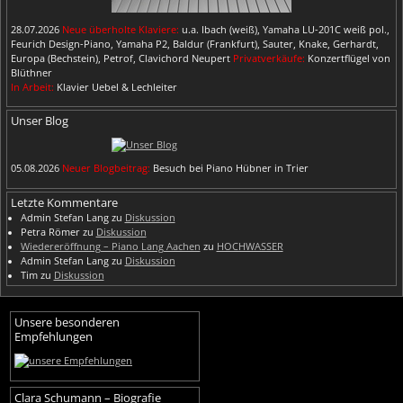
28.07.2026
Neue überholte Klaviere:
u.a. Ibach (weiß), Yamaha LU-201C weiß pol.,
Feurich Design-Piano, Yamaha P2, Baldur (Frankfurt), Sauter, Knake, Gerhardt,
Europa (Bechstein), Petrof, Clavichord Neupert
Privatverkäufe:
Konzertflügel von
Blüthner
In Arbeit:
Klavier Uebel & Lechleiter
Unser Blog
05.08.2026
Neuer Blogbeitrag:
Besuch bei Piano Hübner in Trier
Letzte Kommentare
Admin Stefan Lang
zu
Diskussion
Petra Römer
zu
Diskussion
Wiedereröffnung – Piano Lang Aachen
zu
HOCHWASSER
Admin Stefan Lang
zu
Diskussion
Tim
zu
Diskussion
Unsere besonderen
Empfehlungen
Clara Schumann – Biografie