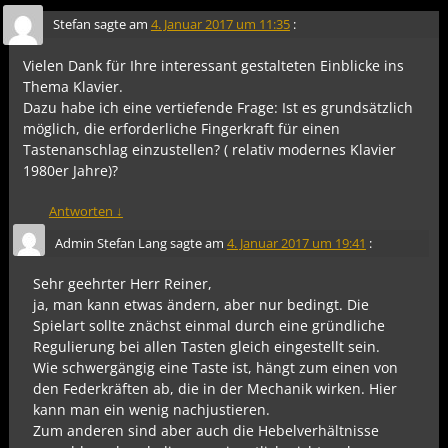
Stefan
sagte am
4. Januar 2017 um 11:35
:
Vielen Dank für Ihre interessant gestalteten Einblicke ins
Thema Klavier.
Dazu habe ich eine vertiefende Frage: Ist es grundsätzlich
möglich, die erforderliche Fingerkraft für einen
Tastenanschlag einzustellen? ( relativ modernes Klavier
1980er Jahre)?
Antworten
↓
Admin Stefan Lang
sagte am
4. Januar 2017 um 19:41
:
Sehr geehrter Herr Reiner,
ja, man kann etwas ändern, aber nur bedingt. Die
Spielart sollte znächst einmal durch eine gründliche
Regulierung bei allen Tasten gleich eingestellt sein.
Wie schwergängig eine Taste ist, hängt zum einen von
den Federkräften ab, die in der Mechanik wirken. Hier
kann man ein wenig nachjustieren.
Zum anderen sind aber auch die Hebelverhältnisse