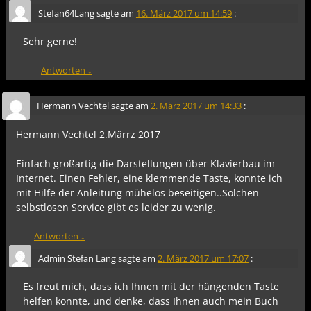
Stefan64Lang
sagte am
16. März 2017 um 14:59
:
Sehr gerne!
Antworten
↓
Hermann Vechtel
sagte am
2. März 2017 um 14:33
:
Hermann Vechtel 2.Märrz 2017
Einfach großartig die Darstellungen über Klavierbau im
Internet. Einen Fehler, eine klemmende Taste, konnte ich
mit Hilfe der Anleitung mühelos beseitigen..Solchen
selbstlosen Service gibt es leider zu wenig.
Antworten
↓
Admin Stefan Lang
sagte am
2. März 2017 um 17:07
:
Es freut mich, dass ich Ihnen mit der hängenden Taste
helfen konnte, und denke, dass Ihnen auch mein Buch