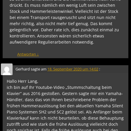
drückt. Es muss nämlich ein wenig Luft sein zwischen
Stock und Hammerleistenwinkel. Vielleicht ist der Stock
bei einem Transport rausgeruscht und sitzt nun nicht
mehr richtig, also nicht mehr tief genug. Das kommt
gelegntlich vor. Daher rate ich, dies zunächst einmal zu
kontrollieren. Ansonsten wären sicherlich etwas
aufwendigere Regulierarbeiten notwendig.
Antworten
↓
Gerhard
sagte am
18. September 2020 um 14:02
:
Hallo Herr Lang,
ich bin auf Ihr Youtube-Video „Stummschaltung beim
Klavier“ aus 2016 gestoßen. Gestern sagte mir ein Yamaha-
Händler, dass das von Ihnen beschriebene Problem der
frühen Hammerauslösung bei den aktuellen Yamaha Silent
Piano Systemen SH2 und SC2 gelöst sei. Als Anfänger beim
Klavierkauf kann ich nicht beurteilen, ob diese Behauptung
zutrifft und wie stark die frühe Auslösung vielleicht doch
noch spürbar ist. Falls die frühe Auslösung auch bei den