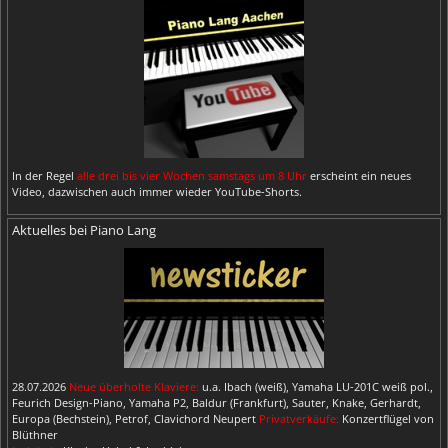
In der Regel
alle drei bis vier Wochen samstags um 8 Uhr
erscheint ein neues
Video, dazwischen auch immer wieder YouTube-Shorts.
Aktuelles bei Piano Lang
28.07.2026
Neue überholte Klaviere:
u.a. Ibach (weiß), Yamaha LU-201C weiß pol.,
Feurich Design-Piano, Yamaha P2, Baldur (Frankfurt), Sauter, Knake, Gerhardt,
Europa (Bechstein), Petrof, Clavichord Neupert
Privatverkäufe:
Konzertflügel von
Blüthner