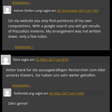
Antworten
↓
Admin Stefan Lang
sagte am
29. November 2017 um 7:52
:
On my website you only find partitures of my own
compositions. With a google search you will get results
of Piazzolla’s Invierno. My arrangement was not written
down, only a few notes.
Antworten
↓
Nina
sagte am
16. März 2017 um 8:55
:
Vielen Dank für die aussagekräftigen Recherchen zum Alter
unseres Klaviers. Sie haben uns sehr weiter geholfen.
Antworten
↓
Stefan64Lang
sagte am
16. März 2017 um 14:59
:
Sehr gerne!