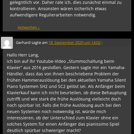
gelegntlich vor. Daher rate ich, dies zunächst einmal zu
kontrollieren. Ansonsten wären sicherlich etwas
aufwendigere Regulierarbeiten notwendig.
Antworten
↓
Gerhard
sagte am
18. September 2020 um 14:02
:
Hallo Herr Lang,
ich bin auf Ihr Youtube-Video „Stummschaltung beim
Klavier“ aus 2016 gestoßen. Gestern sagte mir ein Yamaha-
Händler, dass das von Ihnen beschriebene Problem der
frühen Hammerauslösung bei den aktuellen Yamaha Silent
Piano Systemen SH2 und SC2 gelöst sei. Als Anfänger beim
Klavierkauf kann ich nicht beurteilen, ob diese Behauptung
zutrifft und wie stark die frühe Auslösung vielleicht doch
noch spürbar ist. Falls die frühe Auslösung auch bei den
neuen Systemen noch notwendig ist, würde mich
interessieren, ob der Unterschied zum Klavier ohne ein
solches System für einen Anfänger das pianissimo Spiel
deutlich spürbar schwieriger macht?