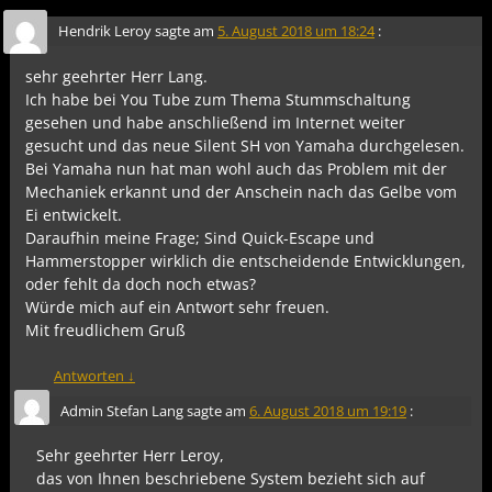
Hendrik Leroy
sagte am
5. August 2018 um 18:24
:
sehr geehrter Herr Lang.
Ich habe bei You Tube zum Thema Stummschaltung
gesehen und habe anschließend im Internet weiter
gesucht und das neue Silent SH von Yamaha durchgelesen.
Bei Yamaha nun hat man wohl auch das Problem mit der
Mechaniek erkannt und der Anschein nach das Gelbe vom
Ei entwickelt.
Daraufhin meine Frage; Sind Quick-Escape und
Hammerstopper wirklich die entscheidende Entwicklungen,
oder fehlt da doch noch etwas?
Würde mich auf ein Antwort sehr freuen.
Mit freudlichem Gruß
Antworten
↓
Admin Stefan Lang
sagte am
6. August 2018 um 19:19
:
Sehr geehrter Herr Leroy,
das von Ihnen beschriebene System bezieht sich auf