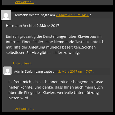
Antworten
↓
Hermann Vechtel
sagte am
2. März 2017 um 14:33
:
Hermann Vechtel 2.Märrz 2017
Einfach großartig die Darstellungen über Klavierbau im
Internet. Einen Fehler, eine klemmende Taste, konnte ich
mit Hilfe der Anleitung mühelos beseitigen..Solchen
selbstlosen Service gibt es leider zu wenig.
Antworten
↓
Admin Stefan Lang
sagte am
2. März 2017 um 17:07
:
Es freut mich, dass ich Ihnen mit der hängenden Taste
helfen konnte, und denke, dass Ihnen auch mein Buch
über die Pflege des Klaviers wertvolle Unterstützung
bieten wird.
Antworten
↓