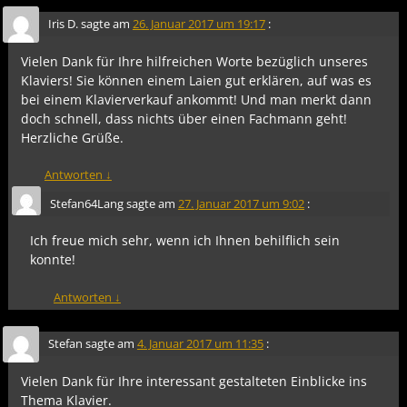
Iris D.
sagte am
26. Januar 2017 um 19:17
:
Vielen Dank für Ihre hilfreichen Worte bezüglich unseres
Klaviers! Sie können einem Laien gut erklären, auf was es
bei einem Klavierverkauf ankommt! Und man merkt dann
doch schnell, dass nichts über einen Fachmann geht!
Herzliche Grüße.
Antworten
↓
Stefan64Lang
sagte am
27. Januar 2017 um 9:02
:
Ich freue mich sehr, wenn ich Ihnen behilflich sein
konnte!
Antworten
↓
Stefan
sagte am
4. Januar 2017 um 11:35
:
Vielen Dank für Ihre interessant gestalteten Einblicke ins
Thema Klavier.