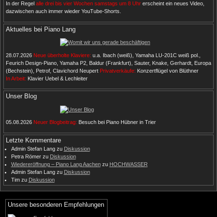
In der Regel
alle drei bis vier Wochen samstags um 8 Uhr
erscheint ein neues Video,
dazwischen auch immer wieder YouTube-Shorts.
Aktuelles bei Piano Lang
28.07.2026
Neue überholte Klaviere:
u.a. Ibach (weiß), Yamaha LU-201C weiß pol.,
Feurich Design-Piano, Yamaha P2, Baldur (Frankfurt), Sauter, Knake, Gerhardt, Europa
(Bechstein), Petrof, Clavichord Neupert
Privatverkäufe:
Konzertflügel von Blüthner
In Arbeit:
Klavier Uebel & Lechleiter
Unser Blog
05.08.2026
Neuer Blogbeitrag:
Besuch bei Piano Hübner in Trier
Letzte Kommentare
Admin Stefan Lang
zu
Diskussion
Petra Römer
zu
Diskussion
Wiedereröffnung – Piano Lang Aachen
zu
HOCHWASSER
Admin Stefan Lang
zu
Diskussion
Tim
zu
Diskussion
Unsere besonderen Empfehlungen