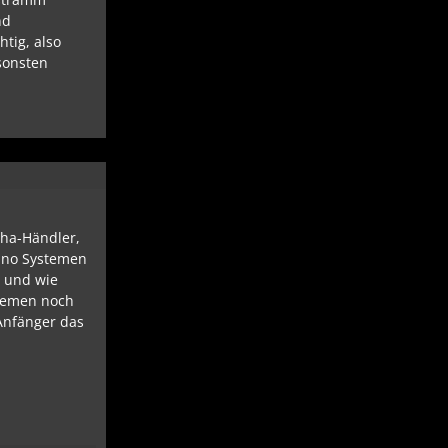
nd
htig, also
nsonsten
aha-Händler,
ano Systemen
t und wie
stemen noch
 Anfänger das