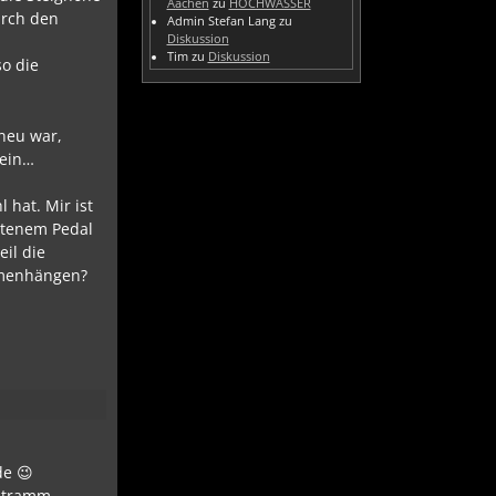
Aachen
zu
HOCHWASSER
urch den
Admin Stefan Lang
zu
Diskussion
Tim
zu
Diskussion
so die
 neu war,
sein…
 hat. Mir ist
retenem Pedal
eil die
ammenhängen?
de 😉
 stramm