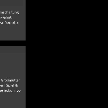
ummschaltung
erwähnt,
m von Yamaha
er Großmutter
nem Spiel &
ge jedoch, ob