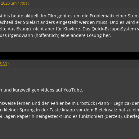
 2020 um 17:01
:
ist bis heute aktuell. Im Film geht es um die Problematik einer St
Nachteil der Spielart anders eingestellt werden muss. Und es wird 
pelte Auslösung), nicht aber für Klaviere. Das Quick-Escape-Syste
muss irgendwann (hoffentlich) eine andere Lösung her.
5:39
:
en und kurzweiligen Videos auf YouTube.
ionsweise lernen und den Fehler beim Erbstück (Piano – Legnica) d
Ein kleiner Sprung in der Taste knapp vor dem Bleieinsatz hat zu ei
Lagen Papier hineingesteckt und es funktioniert (derzeit), überle