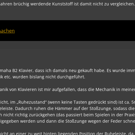
ahren brüchig werdende Kunststoff ist damit nicht zu vergleichen
Aachen
 Yamaha B2 Klavier, dass ich damals neu gekauft habe. Es wurde imm
k etc. wurden bislang nicht durchgeführt.
anik von Klavieren ist mir aufgefallen, dass die Mechanik in mein
cht, im „Ruhezustand“ (wenn keine Tasten gedrückt sind) ist ca. 
leiste. Dadurch ruhen die Hämmer auf der Stoßzunge, sodass di
nicht richtig zurückgehen (das passiert beim Spielen in der Praxi
l freigegeben werden und dann die Stoßzunge wegen der Feder schne
icht an einer zu weit hinten liegenden Position der Ruheleiste, da