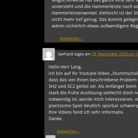
untersteht und die Hammerleiste nach vo
Hammerleistenwinkel. Vielleicht ist der S
nicht mehr tief genug. Das kommt gelegntl
wären sicherlich etwas aufwendigere Reg
Antworten
↓
Gerhard
sagte am
18. September 2020 um 1
Hallo Herr Lang,
ich bin auf Ihr Youtube-Video „Stummschal
dass das von Ihnen beschriebene Problem
SH2 und SC2 gelöst sei. Als Anfänger beim 
stark die frühe Auslösung vielleicht doch 
notwendig ist, würde mich interessieren, 
pianissimo Spiel deutlich spürbar schwier
Ihre Videos fand ich sehr informativ.
Danke.
Antworten
↓