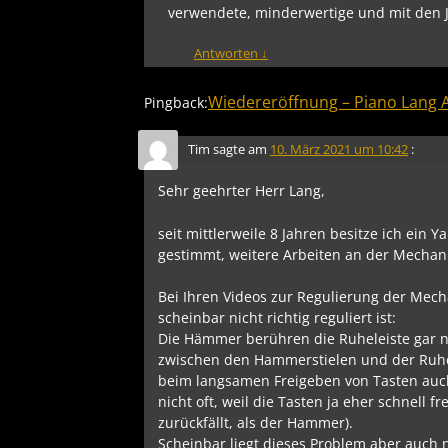
verwendete, minderwertige und mit den J
Antworten
↓
Wiedereröffnung – Piano Lang 
Pingback:
Tim
sagte am
10. März 2021 um 10:42
:
Sehr geehrter Herr Lang,
seit mittlerweile 8 Jahren besitze ich ein
gestimmt, weitere Arbeiten an der Mechani
Bei Ihren Videos zur Regulierung der Mech
scheinbar nicht richtig reguliert ist:
Die Hämmer berühren die Ruheleiste gar ni
zwischen den Hammerstielen und der Ruhe
beim langsamen Freigeben von Tasten auch 
nicht oft, weil die Tasten ja eher schnel
zurückfällt, als der Hammer).
Scheinbar liegt dieses Problem aber auch n