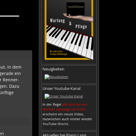
aut, in dem
Neuigkeiten
gerade ein
r Renner-
gen. Dazu
Unser Youtube Kanal
ünftige
In der Regel
alle drei bis vier
Wochen samstags um 8 Uhr
erscheint ein neues Video,
dazwischen auch immer wieder
YouTube-Shorts.
en
Aktuelles bei Piano Lang