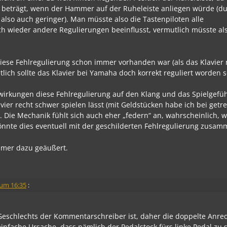
beträgt, wenn der Hammer auf der Ruheleiste anliegen würde (d
 also auch geringer). Man müsste also die Tastenpiloten alle
h wieder andere Regulierungen beeinflusst, vermutlich müsste al
diese Fehlregulierung schon immer vorhanden war (als das Klavier
ntlich sollte das Klavier bei Yamaha doch korrekt reguliert worden 
swirkungen diese Fehlregulierung auf den Klang und das Spielgefühl
vier recht schwer spielen lässt (mit Geldstücken habe ich bei get
Die Mechanik fühlt sich auch eher „federn“ an, wahrscheinlich, w
Könnte dies eventuell mit der geschilderten Fehlregulierung zus
immer dazu geäußert.
 um 16:35
:
 Geschlechts der Kommentarschreiber ist, daher die doppelte Anre
infache Ursache, dass nämlich der Pedalstock fürs linke Pedal zu