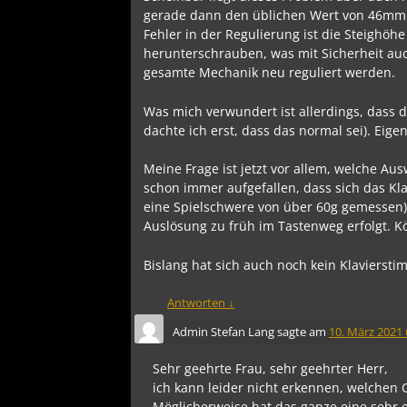
gerade dann den üblichen Wert von 46mm 
Fehler in der Regulierung ist die Steighöhe
herunterschrauben, was mit Sicherheit auc
gesamte Mechanik neu reguliert werden.
Was mich verwundert ist allerdings, dass 
dachte ich erst, dass das normal sei). Eige
Meine Frage ist jetzt vor allem, welche Au
schon immer aufgefallen, dass sich das Kla
eine Spielschwere von über 60g gemessen). 
Auslösung zu früh im Tastenweg erfolgt. 
Bislang hat sich auch noch kein Klavierst
Antworten
↓
Admin Stefan Lang
sagte am
10. März 2021
Sehr geehrte Frau, sehr geehrter Herr,
ich kann leider nicht erkennen, welchen
Möglicherweise hat das ganze eine sehr e