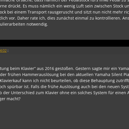
rne drückt. Es muss nämlich ein wenig Luft sein zwischen Stock u
tock bei einem Transport rausgeruscht und sitzt nun nicht mehr ric
ich vor. Daher rate ich, dies zunächst einmal zu kontrollieren. A
ulierarbeiten notwendig.
4:02
:
tung beim Klavier“ aus 2016 gestoßen. Gestern sagte mir ein Yam
 der frühen Hammerauslösung bei den aktuellen Yamaha Silent Pi
Klavierkauf kann ich nicht beurteilen, ob diese Behauptung zutriff
noch spürbar ist. Falls die frühe Auslösung auch bei den neuen Sy
ob der Unterschied zum Klavier ohne ein solches System für einen
iger macht?