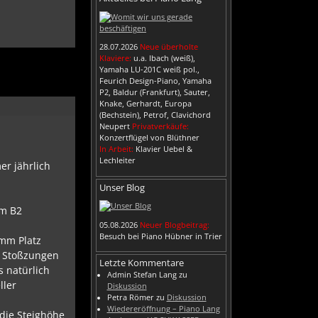
.
28.07.2026
Neue überholte
Klaviere:
u.a. Ibach (weiß),
Yamaha LU-201C weiß pol.,
Feurich Design-Piano, Yamaha
P2, Baldur (Frankfurt), Sauter,
Knake, Gerhardt, Europa
(Bechstein), Petrof, Clavichord
Neupert
Privatverkäufe:
Konzertflügel von Blüthner
In Arbeit:
Klavier Uebel &
Lechleiter
er jährlich
Unser Blog
em B2
05.08.2026
Neuer Blogbeitrag:
Besuch bei Piano Hübner in Trier
5mm Platz
e Stoßzungen
Letzte Kommentare
s natürlich
Admin Stefan Lang
zu
ller
Diskussion
Petra Römer
zu
Diskussion
Wiedereröffnung – Piano Lang
 die Steighöhe