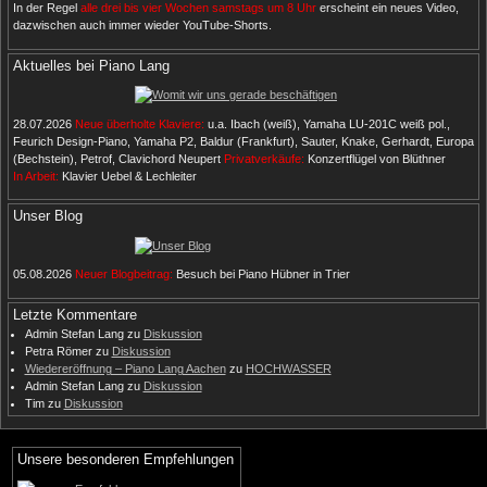
In der Regel
alle drei bis vier Wochen samstags um 8 Uhr
erscheint ein neues Video,
dazwischen auch immer wieder YouTube-Shorts.
Aktuelles bei Piano Lang
28.07.2026
Neue überholte Klaviere:
u.a. Ibach (weiß), Yamaha LU-201C weiß pol.,
Feurich Design-Piano, Yamaha P2, Baldur (Frankfurt), Sauter, Knake, Gerhardt, Europa
(Bechstein), Petrof, Clavichord Neupert
Privatverkäufe:
Konzertflügel von Blüthner
In Arbeit:
Klavier Uebel & Lechleiter
Unser Blog
05.08.2026
Neuer Blogbeitrag:
Besuch bei Piano Hübner in Trier
Letzte Kommentare
Admin Stefan Lang
zu
Diskussion
Petra Römer
zu
Diskussion
Wiedereröffnung – Piano Lang Aachen
zu
HOCHWASSER
Admin Stefan Lang
zu
Diskussion
Tim
zu
Diskussion
Unsere besonderen Empfehlungen