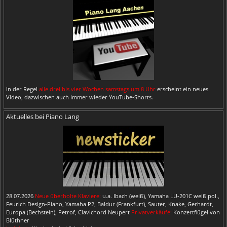
In der Regel
alle drei bis vier Wochen samstags um 8 Uhr
erscheint ein neues
Video, dazwischen auch immer wieder YouTube-Shorts.
Aktuelles bei Piano Lang
28.07.2026
Neue überholte Klaviere:
u.a. Ibach (weiß), Yamaha LU-201C weiß pol.,
Feurich Design-Piano, Yamaha P2, Baldur (Frankfurt), Sauter, Knake, Gerhardt,
Europa (Bechstein), Petrof, Clavichord Neupert
Privatverkäufe:
Konzertflügel von
Blüthner