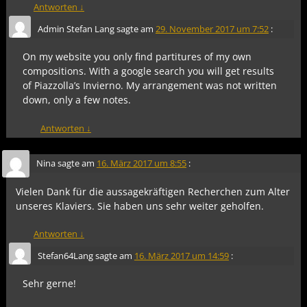
Antworten
↓
Admin Stefan Lang
sagte am
29. November 2017 um 7:52
:
On my website you only find partitures of my own
compositions. With a google search you will get results
of Piazzolla’s Invierno. My arrangement was not written
down, only a few notes.
Antworten
↓
Nina
sagte am
16. März 2017 um 8:55
:
Vielen Dank für die aussagekräftigen Recherchen zum Alter
unseres Klaviers. Sie haben uns sehr weiter geholfen.
Antworten
↓
Stefan64Lang
sagte am
16. März 2017 um 14:59
:
Sehr gerne!