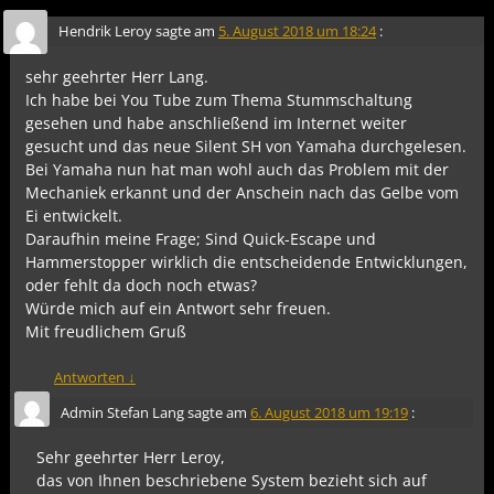
Hendrik Leroy
sagte am
5. August 2018 um 18:24
:
sehr geehrter Herr Lang.
Ich habe bei You Tube zum Thema Stummschaltung
gesehen und habe anschließend im Internet weiter
gesucht und das neue Silent SH von Yamaha durchgelesen.
Bei Yamaha nun hat man wohl auch das Problem mit der
Mechaniek erkannt und der Anschein nach das Gelbe vom
Ei entwickelt.
Daraufhin meine Frage; Sind Quick-Escape und
Hammerstopper wirklich die entscheidende Entwicklungen,
oder fehlt da doch noch etwas?
Würde mich auf ein Antwort sehr freuen.
Mit freudlichem Gruß
Antworten
↓
Admin Stefan Lang
sagte am
6. August 2018 um 19:19
:
Sehr geehrter Herr Leroy,
das von Ihnen beschriebene System bezieht sich auf