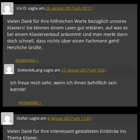
Iris D.
sagte am
26. Januar 2017 um 19:17
:
Vielen Dank für Ihre hilfreichen Worte bezüglich unseres
Klaviers! Sie können einem Laien gut erklären, auf was es
bei einem Klavierverkauf ankommt! Und man merkt dann
doch schnell, dass nichts über einen Fachmann geht!
Herzliche Grüße.
Antworten
↓
Stefan64Lang
sagte am
27. Januar 2017 um 9:02
:
Ich freue mich sehr, wenn ich Ihnen behilflich sein
konnte!
Antworten
↓
Stefan
sagte am
4. Januar 2017 um 11:35
:
Vielen Dank für Ihre interessant gestalteten Einblicke ins
Thema Klavier.