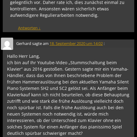
gelegntlich vor. Daher rate ich, dies zunächst einmal zu
kontrollieren. Ansonsten wären sicherlich etwas
aufwendigere Regulierarbeiten notwendig.
Antworten
↓
Gerhard
sagte am
18. September 2020 um 14:02
:
Hallo Herr Lang,
ich bin auf Ihr Youtube-Video „Stummschaltung beim
Klavier“ aus 2016 gestoßen. Gestern sagte mir ein Yamaha-
Händler, dass das von Ihnen beschriebene Problem der
frühen Hammerauslösung bei den aktuellen Yamaha Silent
Piano Systemen SH2 und SC2 gelöst sei. Als Anfänger beim
Klavierkauf kann ich nicht beurteilen, ob diese Behauptung
zutrifft und wie stark die frühe Auslösung vielleicht doch
noch spürbar ist. Falls die frühe Auslösung auch bei den
neuen Systemen noch notwendig ist, würde mich
interessieren, ob der Unterschied zum Klavier ohne ein
solches System für einen Anfänger das pianissimo Spiel
deutlich spürbar schwieriger macht?