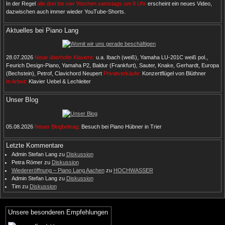
In der Regel
alle drei bis vier Wochen samstags um 8 Uhr
erscheint ein neues Video,
dazwischen auch immer wieder YouTube-Shorts.
Aktuelles bei Piano Lang
28.07.2026
Neue überholte Klaviere:
u.a. Ibach (weiß), Yamaha LU-201C weiß pol.,
Feurich Design-Piano, Yamaha P2, Baldur (Frankfurt), Sauter, Knake, Gerhardt, Europa
(Bechstein), Petrof, Clavichord Neupert
Privatverkäufe:
Konzertflügel von Blüthner
In Arbeit:
Klavier Uebel & Lechleiter
Unser Blog
05.08.2026
Neuer Blogbeitrag:
Besuch bei Piano Hübner in Trier
Letzte Kommentare
Admin Stefan Lang
zu
Diskussion
Petra Römer
zu
Diskussion
Wiedereröffnung – Piano Lang Aachen
zu
HOCHWASSER
Admin Stefan Lang
zu
Diskussion
Tim
zu
Diskussion
Unsere besonderen Empfehlungen