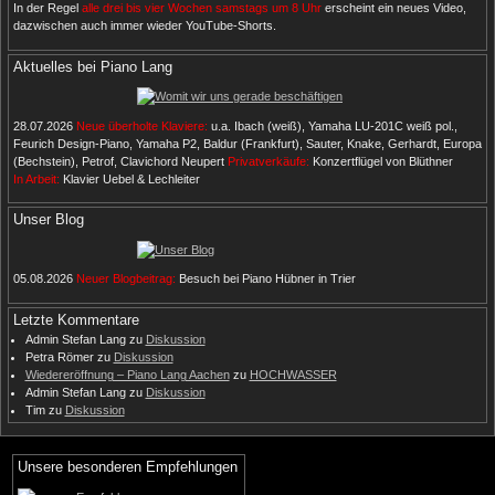
In der Regel
alle drei bis vier Wochen samstags um 8 Uhr
erscheint ein neues Video,
dazwischen auch immer wieder YouTube-Shorts.
Aktuelles bei Piano Lang
28.07.2026
Neue überholte Klaviere:
u.a. Ibach (weiß), Yamaha LU-201C weiß pol.,
Feurich Design-Piano, Yamaha P2, Baldur (Frankfurt), Sauter, Knake, Gerhardt, Europa
(Bechstein), Petrof, Clavichord Neupert
Privatverkäufe:
Konzertflügel von Blüthner
In Arbeit:
Klavier Uebel & Lechleiter
Unser Blog
05.08.2026
Neuer Blogbeitrag:
Besuch bei Piano Hübner in Trier
Letzte Kommentare
Admin Stefan Lang
zu
Diskussion
Petra Römer
zu
Diskussion
Wiedereröffnung – Piano Lang Aachen
zu
HOCHWASSER
Admin Stefan Lang
zu
Diskussion
Tim
zu
Diskussion
Unsere besonderen Empfehlungen