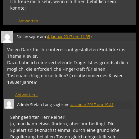
Ich freue mich sehr, wenn ich Ihnen behilflich sein
konnte!
Antworten
↓
Stefan
sagte am
4. Januar 2017 um 11:35
:
Vielen Dank für Ihre interessant gestalteten Einblicke ins
Thema Klavier.
Dazu habe ich eine vertiefende Frage: Ist es grundsätzlich
möglich, die erforderliche Fingerkraft für einen
Tastenanschlag einzustellen? ( relativ modernes Klavier
1980er Jahre)?
Antworten
↓
Admin Stefan Lang
sagte am
4. Januar 2017 um 19:41
:
Sehr geehrter Herr Reiner,
ja, man kann etwas ändern, aber nur bedingt. Die
Spielart sollte znächst einmal durch eine gründliche
Regulierung bei allen Tasten gleich eingestellt sein.