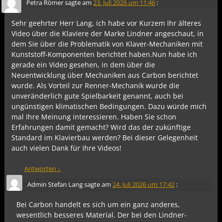
Petra Römer
sagte am
23. Juli 2026 um 11:46
:
Sehr geehrter Herr Lang, ich habe vor Kurzem Ihr älteres
Video über die Klaviere der Marke Lindner angeschaut, in
dem Sie über die Problematik von Klaver-Mechaniken mit
Kunststoff-Komponenten berichtet haben.Nun habe ich
gerade ein Video gesehen, in dem über die
Neuentwicklung über Mechaniken aus Carbon berichtet
wurde. Als Vorteil zur Renner-Mechanik wurde die
unveränderlich gute Spielbarkeit genannt, auch bei
ungünstigen klimatischen Bedingungen. Dazu würde mich
mal Ihre Meinung interessieren. Haben Sie schon
Erfahrungen damit gemacht? Wird das der zukünftige
Standard im Klavierbau werden? Bei dieser Gelegenheit
auch vielen Dank für Ihre Videos!
Antworten
↓
Admin Stefan Lang
sagte am
24. Juli 2026 um 17:42
:
Bei Carbon handelt es sich um ein ganz anderes,
wesentlich besseres Material. Der bei den Lindner-