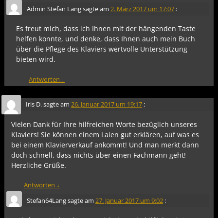
Admin Stefan Lang
sagte am
2. März 2017 um 17:07
:
Es freut mich, dass ich Ihnen mit der hängenden Taste
helfen konnte, und denke, dass Ihnen auch mein Buch
über die Pflege des Klaviers wertvolle Unterstützung
bieten wird.
Antworten
↓
Iris D.
sagte am
26. Januar 2017 um 19:17
:
Vielen Dank für Ihre hilfreichen Worte bezüglich unseres
Klaviers! Sie können einem Laien gut erklären, auf was es
bei einem Klavierverkauf ankommt! Und man merkt dann
doch schnell, dass nichts über einen Fachmann geht!
Herzliche Grüße.
Antworten
↓
Stefan64Lang
sagte am
27. Januar 2017 um 9:02
: