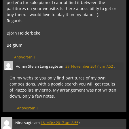
porteño for solo piano. I cannot find it between the
partitures on your website. Is there a possibility to get or
buy them. I would love to play it on my piano :-).
Regards
Björn Holderbeke
Belgium
Antworten
↓
Admin Stefan Lang
sagte am
29. November 2017 um 7:52
:
On my website you only find partitures of my own
compositions. With a google search you will get results
of Piazzolla’s Invierno. My arrangement was not written
down, only a few notes.
Antworten
↓
Nina
sagte am
16. März 2017 um 8:55
: