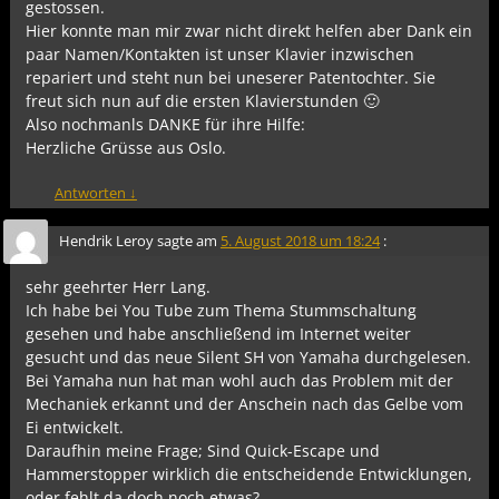
gestossen.
Hier konnte man mir zwar nicht direkt helfen aber Dank ein
paar Namen/Kontakten ist unser Klavier inzwischen
repariert und steht nun bei uneserer Patentochter. Sie
freut sich nun auf die ersten Klavierstunden 🙂
Also nochmanls DANKE für ihre Hilfe:
Herzliche Grüsse aus Oslo.
Antworten
↓
Hendrik Leroy
sagte am
5. August 2018 um 18:24
:
sehr geehrter Herr Lang.
Ich habe bei You Tube zum Thema Stummschaltung
gesehen und habe anschließend im Internet weiter
gesucht und das neue Silent SH von Yamaha durchgelesen.
Bei Yamaha nun hat man wohl auch das Problem mit der
Mechaniek erkannt und der Anschein nach das Gelbe vom
Ei entwickelt.
Daraufhin meine Frage; Sind Quick-Escape und
Hammerstopper wirklich die entscheidende Entwicklungen,
oder fehlt da doch noch etwas?