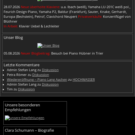
28.07.2026
Neue überholte Klaviere:
u.a. Ibach (weiß), Yamaha LU-201C weiß pol.,
Feurich Design-Piano, Yamaha P2, Baldur (Frankfurt), Sauter, Knake, Gerhardt,
Europa (Bechstein), Petrof, Clavichord Neupert
Privatverkäufe:
Konzertflügel von
Blüthner
In Arbeit:
Klavier Uebel & Lechleiter
Unser Blog
05.08.2026
Neuer Blogbeitrag:
Besuch bei Piano Hübner in Trier
Letzte Kommentare
Admin Stefan Lang
zu
Diskussion
Petra Römer
zu
Diskussion
Wiedereröffnung – Piano Lang Aachen
zu
HOCHWASSER
Admin Stefan Lang
zu
Diskussion
Tim
zu
Diskussion
Unsere besonderen
Empfehlungen
Clara Schumann – Biografie