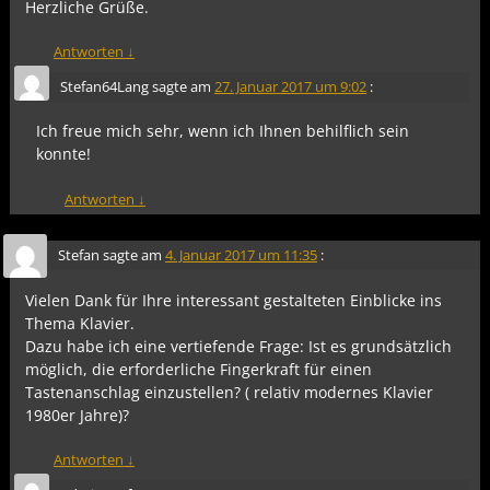
Herzliche Grüße.
Antworten
↓
Stefan64Lang
sagte am
27. Januar 2017 um 9:02
:
Ich freue mich sehr, wenn ich Ihnen behilflich sein
konnte!
Antworten
↓
Stefan
sagte am
4. Januar 2017 um 11:35
:
Vielen Dank für Ihre interessant gestalteten Einblicke ins
Thema Klavier.
Dazu habe ich eine vertiefende Frage: Ist es grundsätzlich
möglich, die erforderliche Fingerkraft für einen
Tastenanschlag einzustellen? ( relativ modernes Klavier
1980er Jahre)?
Antworten
↓