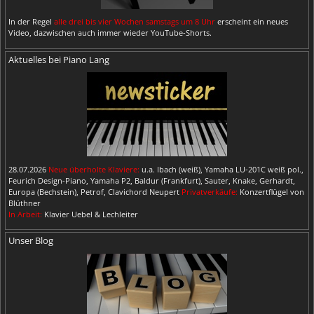
In der Regel
alle drei bis vier Wochen samstags um 8 Uhr
erscheint ein neues
Video, dazwischen auch immer wieder YouTube-Shorts.
Aktuelles bei Piano Lang
28.07.2026
Neue überholte Klaviere:
u.a. Ibach (weiß), Yamaha LU-201C weiß pol.,
Feurich Design-Piano, Yamaha P2, Baldur (Frankfurt), Sauter, Knake, Gerhardt,
Europa (Bechstein), Petrof, Clavichord Neupert
Privatverkäufe:
Konzertflügel von
Blüthner
In Arbeit:
Klavier Uebel & Lechleiter
Unser Blog