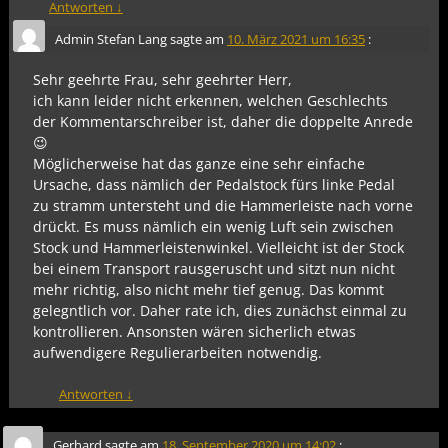
Antworten
↓
Admin Stefan Lang
sagte am
10. März 2021 um 16:35
:
Sehr geehrte Frau, sehr geehrter Herr,
ich kann leider nicht erkennen, welchen Geschlechts
der Kommentarschreiber ist, daher die doppelte Anrede
😉
Möglicherweise hat das ganze eine sehr einfache
Ursache, dass nämlich der Pedalstock fürs linke Pedal
zu stramm untersteht und die Hammerleiste nach vorne
drückt. Es muss nämlich ein wenig Luft sein zwischen
Stock und Hammerleistenwinkel. Vielleicht ist der Stock
bei einem Transport rausgeruscht und sitzt nun nicht
mehr richtig, also nicht mehr tief genug. Das kommt
gelegntlich vor. Daher rate ich, dies zunächst einmal zu
kontrollieren. Ansonsten wären sicherlich etwas
aufwendigere Regulierarbeiten notwendig.
Antworten
↓
Gerhard
sagte am
18. September 2020 um 14:02
: