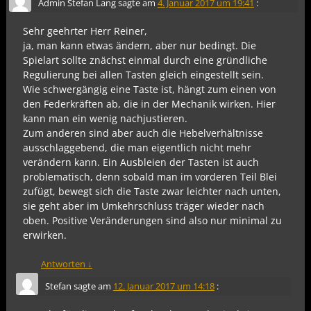
Admin Stefan Lang
sagte am
4. Januar 2017 um 19:41
:
Sehr geehrter Herr Reiner,
ja, man kann etwas ändern, aber nur bedingt. Die
Spielart sollte znächst einmal durch eine gründliche
Regulierung bei allen Tasten gleich eingestellt sein.
Wie schwergängig eine Taste ist, hängt zum einen von
den Federkräften ab, die in der Mechanik wirken. Hier
kann man ein wenig nachjustieren.
Zum anderen sind aber auch die Hebelverhältnisse
ausschlaggebend, die man eigentlich nicht mehr
verändern kann. Ein Ausbleien der Tasten ist auch
problematisch, denn sobald man im vorderen Teil Blei
zufügt, bewegt sich die Taste zwar leichter nach unten,
sie geht aber im Umkehrschluss träger wieder nach
oben. Positive Veränderungen sind also nur minimal zu
erwirken.
Antworten
↓
Stefan
sagte am
12. Januar 2017 um 14:18
: