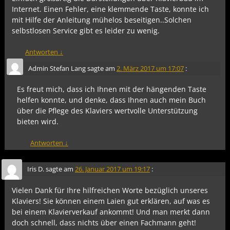
Internet. Einen Fehler, eine klemmende Taste, konnte ich
mit Hilfe der Anleitung mühelos beseitigen..Solchen
selbstlosen Service gibt es leider zu wenig.
Antworten
↓
Admin Stefan Lang
sagte am
2. März 2017 um 17:07
:
Es freut mich, dass ich Ihnen mit der hängenden Taste
helfen konnte, und denke, dass Ihnen auch mein Buch
über die Pflege des Klaviers wertvolle Unterstützung
bieten wird.
Antworten
↓
Iris D.
sagte am
26. Januar 2017 um 19:17
:
Vielen Dank für Ihre hilfreichen Worte bezüglich unseres
Klaviers! Sie können einem Laien gut erklären, auf was es
bei einem Klavierverkauf ankommt! Und man merkt dann
doch schnell, dass nichts über einen Fachmann geht!