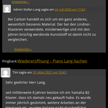
Antworten
↓
Admin Stefan Lang
sagte am
24. Juli 2026 um 17:42
:
Bei Carbon handelt es sich um ein ganz anderes,
wesentlich besseres Material. Der bei den Lindner-
Klavieren verwendete, minderwertige und mit den
Jahren brüchig werdende Kunststoff ist damit nicht zu
vergleichen.
Antworten
↓
Wiedereröffnung – Piano Lang Aachen
Pingback:
Tim
sagte am
10. März 2021 um 10:42
:
Sehr geehrter Herr Lang,
seit mittlerweile 8 Jahren besitze ich ein Yamaha B2
Klavier, dass ich damals neu gekauft habe. Es wurde
immer jährlich gestimmt, weitere Arbeiten an der
Mechanik etc. wurden bislang nicht durchgeführt.