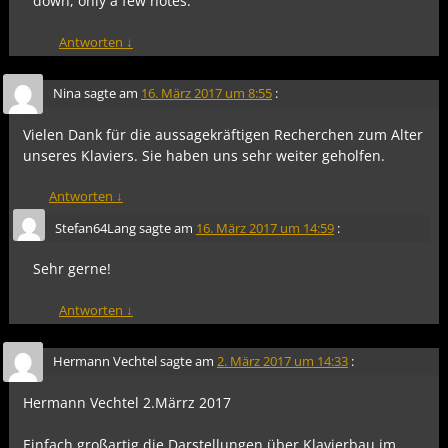
down, only a few notes.
Antworten
↓
Nina
sagte am
16. März 2017 um 8:55
:
Vielen Dank für die aussagekräftigen Recherchen zum Alter
unseres Klaviers. Sie haben uns sehr weiter geholfen.
Antworten
↓
Stefan64Lang
sagte am
16. März 2017 um 14:59
:
Sehr gerne!
Antworten
↓
Hermann Vechtel
sagte am
2. März 2017 um 14:33
:
Hermann Vechtel 2.Märrz 2017
Einfach großartig die Darstellungen über Klavierbau im