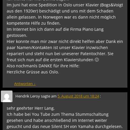
Im Juni hat eine Spedition in Oslo unser Klavier (Bogs&Voigt
aus den 1920er) beschädigt und uns mit dem Schaden
allein gelassen. In Norwegen war es dann nicht möglich
kompetente Hilfe zu finden.
Im Internet bin ich dann auf die Firma Piano Lang
gestossen.
Hier konnte man mir zwar nicht direkt helfen aber Dank ein
paar Namen/Kontakten ist unser Klavier inzwischen
repariert und steht nun bei uneserer Patentochter. Sie
freut sich nun auf die ersten Klavierstunden 🙂
Also nochmanls DANKE für ihre Hilfe:
Herzliche Grüsse aus Oslo.
Antworten
↓
Hendrik Leroy
sagte am
5. August 2018 um 18:24
:
sehr geehrter Herr Lang.
Ich habe bei You Tube zum Thema Stummschaltung
gesehen und habe anschließend im Internet weiter
gesucht und das neue Silent SH von Yamaha durchgelesen.