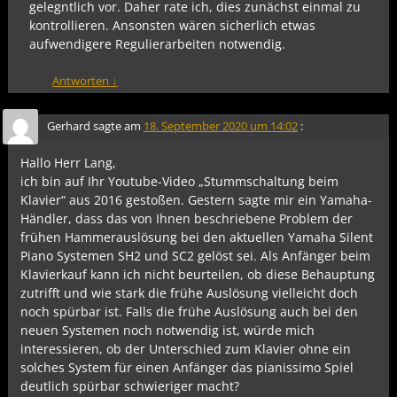
gelegntlich vor. Daher rate ich, dies zunächst einmal zu
kontrollieren. Ansonsten wären sicherlich etwas
aufwendigere Regulierarbeiten notwendig.
Antworten
↓
Gerhard
sagte am
18. September 2020 um 14:02
:
Hallo Herr Lang,
ich bin auf Ihr Youtube-Video „Stummschaltung beim
Klavier“ aus 2016 gestoßen. Gestern sagte mir ein Yamaha-
Händler, dass das von Ihnen beschriebene Problem der
frühen Hammerauslösung bei den aktuellen Yamaha Silent
Piano Systemen SH2 und SC2 gelöst sei. Als Anfänger beim
Klavierkauf kann ich nicht beurteilen, ob diese Behauptung
zutrifft und wie stark die frühe Auslösung vielleicht doch
noch spürbar ist. Falls die frühe Auslösung auch bei den
neuen Systemen noch notwendig ist, würde mich
interessieren, ob der Unterschied zum Klavier ohne ein
solches System für einen Anfänger das pianissimo Spiel
deutlich spürbar schwieriger macht?