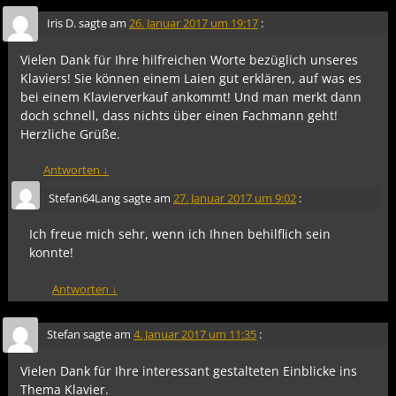
Iris D.
sagte am
26. Januar 2017 um 19:17
:
Vielen Dank für Ihre hilfreichen Worte bezüglich unseres
Klaviers! Sie können einem Laien gut erklären, auf was es
bei einem Klavierverkauf ankommt! Und man merkt dann
doch schnell, dass nichts über einen Fachmann geht!
Herzliche Grüße.
Antworten
↓
Stefan64Lang
sagte am
27. Januar 2017 um 9:02
:
Ich freue mich sehr, wenn ich Ihnen behilflich sein
konnte!
Antworten
↓
Stefan
sagte am
4. Januar 2017 um 11:35
:
Vielen Dank für Ihre interessant gestalteten Einblicke ins
Thema Klavier.