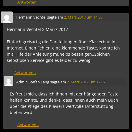
Antworten
↓
Hermann Vechtel
sagte am
2. März 2017 um 14:33
:
Hermann Vechtel 2.Märrz 2017
Einfach großartig die Darstellungen über Klavierbau im
Internet. Einen Fehler, eine klemmende Taste, konnte ich
mit Hilfe der Anleitung mühelos beseitigen..Solchen
selbstlosen Service gibt es leider zu wenig.
Antworten
↓
Admin Stefan Lang
sagte am
2. März 2017 um 17:07
:
Es freut mich, dass ich Ihnen mit der hängenden Taste
helfen konnte, und denke, dass Ihnen auch mein Buch
über die Pflege des Klaviers wertvolle Unterstützung
bieten wird.
Antworten
↓