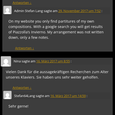
Antworten
↓
Admin Stefan Lang
sagte am
29. November 2017 um 7:52
:
On my website you only find partitures of my own
compositions. With a google search you will get results
of Piazzolla’s Invierno. My arrangement was not written
down, only a few notes.
Antworten
↓
Nina
sagte am
16. März 2017 um 8:55
:
Vielen Dank für die aussagekräftigen Recherchen zum Alter
unseres Klaviers. Sie haben uns sehr weiter geholfen.
Antworten
↓
Stefan64Lang
sagte am
16. März 2017 um 14:59
:
Sehr gerne!