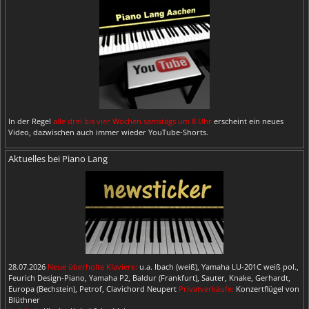
In der Regel
alle drei bis vier Wochen samstags um 8 Uhr
erscheint ein neues
Video, dazwischen auch immer wieder YouTube-Shorts.
Aktuelles bei Piano Lang
28.07.2026
Neue überholte Klaviere:
u.a. Ibach (weiß), Yamaha LU-201C weiß pol.,
Feurich Design-Piano, Yamaha P2, Baldur (Frankfurt), Sauter, Knake, Gerhardt,
Europa (Bechstein), Petrof, Clavichord Neupert
Privatverkäufe:
Konzertflügel von
Blüthner