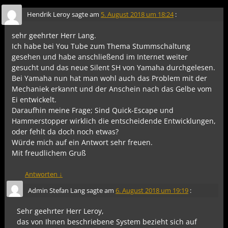
Hendrik Leroy
sagte am
5. August 2018 um 18:24
:
sehr geehrter Herr Lang.
Ich habe bei You Tube zum Thema Stummschaltung
gesehen und habe anschließend im Internet weiter
gesucht und das neue Silent SH von Yamaha durchgelesen.
Bei Yamaha nun hat man wohl auch das Problem mit der
Mechaniek erkannt und der Anschein nach das Gelbe vom
Ei entwickelt.
Daraufhin meine Frage; Sind Quick-Escape und
Hammerstopper wirklich die entscheidende Entwicklungen,
oder fehlt da doch noch etwas?
Würde mich auf ein Antwort sehr freuen.
Mit freudlichem Gruß
Antworten
↓
Admin Stefan Lang
sagte am
6. August 2018 um 19:19
:
Sehr geehrter Herr Leroy,
das von Ihnen beschriebene System bezieht sich auf