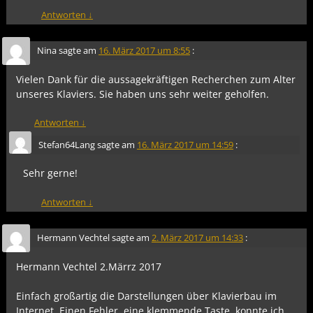
Antworten
↓
Nina
sagte am
16. März 2017 um 8:55
:
Vielen Dank für die aussagekräftigen Recherchen zum Alter
unseres Klaviers. Sie haben uns sehr weiter geholfen.
Antworten
↓
Stefan64Lang
sagte am
16. März 2017 um 14:59
:
Sehr gerne!
Antworten
↓
Hermann Vechtel
sagte am
2. März 2017 um 14:33
:
Hermann Vechtel 2.Märrz 2017
Einfach großartig die Darstellungen über Klavierbau im
Internet. Einen Fehler, eine klemmende Taste, konnte ich