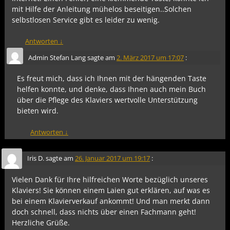
mit Hilfe der Anleitung mühelos beseitigen..Solchen
selbstlosen Service gibt es leider zu wenig.
Antworten
↓
Admin Stefan Lang
sagte am
2. März 2017 um 17:07
:
Es freut mich, dass ich Ihnen mit der hängenden Taste
helfen konnte, und denke, dass Ihnen auch mein Buch
über die Pflege des Klaviers wertvolle Unterstützung
bieten wird.
Antworten
↓
Iris D.
sagte am
26. Januar 2017 um 19:17
:
Vielen Dank für Ihre hilfreichen Worte bezüglich unseres
Klaviers! Sie können einem Laien gut erklären, auf was es
bei einem Klavierverkauf ankommt! Und man merkt dann
doch schnell, dass nichts über einen Fachmann geht!
Herzliche Grüße.