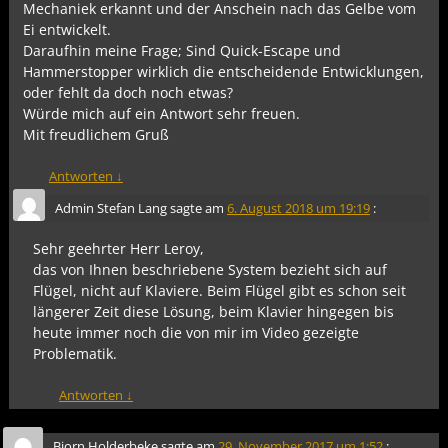
Mechaniek erkannt und der Anschein nach das Gelbe vom
Ei entwickelt.
Daraufhin meine Frage; Sind Quick-Escape und
Hammerstopper wirklich die entscheidende Entwicklungen,
oder fehlt da doch noch etwas?
Würde mich auf ein Antwort sehr freuen.
Mit freudlichem Gruß
Antworten
↓
Admin Stefan Lang
sagte am
6. August 2018 um 19:19
:
Sehr geehrter Herr Leroy,
das von Ihnen beschriebene System bezieht sich auf
Flügel, nicht auf Klaviere. Beim Flügel gibt es schon seit
längerer Zeit diese Lösung, beim Klavier hingegen bis
heute immer noch die von mir im Video gezeigte
Problematik.
Antworten
↓
Bjorn Holderbeke
sagte am
29. November 2017 um 1:52
: