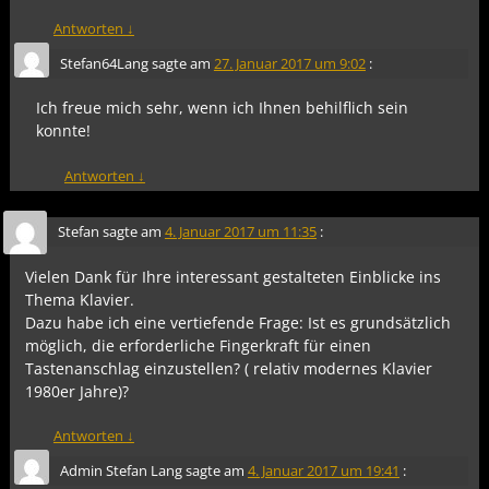
Antworten
↓
Stefan64Lang
sagte am
27. Januar 2017 um 9:02
:
Ich freue mich sehr, wenn ich Ihnen behilflich sein
konnte!
Antworten
↓
Stefan
sagte am
4. Januar 2017 um 11:35
:
Vielen Dank für Ihre interessant gestalteten Einblicke ins
Thema Klavier.
Dazu habe ich eine vertiefende Frage: Ist es grundsätzlich
möglich, die erforderliche Fingerkraft für einen
Tastenanschlag einzustellen? ( relativ modernes Klavier
1980er Jahre)?
Antworten
↓
Admin Stefan Lang
sagte am
4. Januar 2017 um 19:41
: