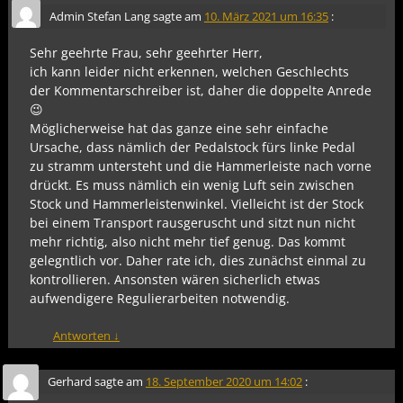
Admin Stefan Lang
sagte am
10. März 2021 um 16:35
:
Sehr geehrte Frau, sehr geehrter Herr,
ich kann leider nicht erkennen, welchen Geschlechts
der Kommentarschreiber ist, daher die doppelte Anrede
😉
Möglicherweise hat das ganze eine sehr einfache
Ursache, dass nämlich der Pedalstock fürs linke Pedal
zu stramm untersteht und die Hammerleiste nach vorne
drückt. Es muss nämlich ein wenig Luft sein zwischen
Stock und Hammerleistenwinkel. Vielleicht ist der Stock
bei einem Transport rausgeruscht und sitzt nun nicht
mehr richtig, also nicht mehr tief genug. Das kommt
gelegntlich vor. Daher rate ich, dies zunächst einmal zu
kontrollieren. Ansonsten wären sicherlich etwas
aufwendigere Regulierarbeiten notwendig.
Antworten
↓
Gerhard
sagte am
18. September 2020 um 14:02
: