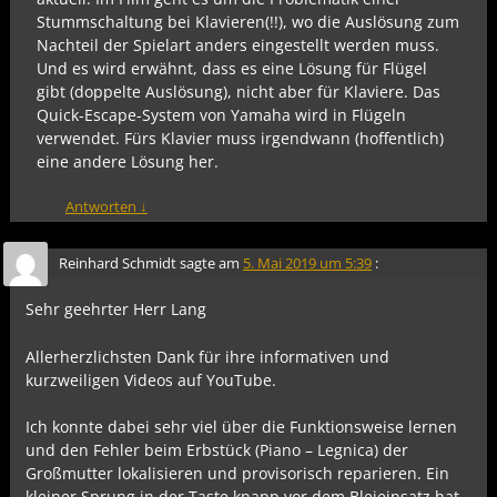
Stummschaltung bei Klavieren(!!), wo die Auslösung zum
Nachteil der Spielart anders eingestellt werden muss.
Und es wird erwähnt, dass es eine Lösung für Flügel
gibt (doppelte Auslösung), nicht aber für Klaviere. Das
Quick-Escape-System von Yamaha wird in Flügeln
verwendet. Fürs Klavier muss irgendwann (hoffentlich)
eine andere Lösung her.
Antworten
↓
Reinhard Schmidt
sagte am
5. Mai 2019 um 5:39
:
Sehr geehrter Herr Lang
Allerherzlichsten Dank für ihre informativen und
kurzweiligen Videos auf YouTube.
Ich konnte dabei sehr viel über die Funktionsweise lernen
und den Fehler beim Erbstück (Piano – Legnica) der
Großmutter lokalisieren und provisorisch reparieren. Ein
kleiner Sprung in der Taste knapp vor dem Bleieinsatz hat