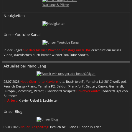
Neuigkeiten
Unser Youtube Kanal
In der Regel
alle drei bis vier Wochen samstags um 8 Uhr
erscheint ein neues
Video, dazwischen auch immer wieder YouTube-Shorts.
Aktuelles bei Piano Lang
28.07.2026
Neue überholte Klaviere:
u.a. Ibach (weiß), Yamaha LU-201C weiß pol.,
Feurich Design-Piano, Yamaha P2, Baldur (Frankfurt), Sauter, Knake, Gerhardt,
Europa (Bechstein), Petrof, Clavichord Neupert
Privatverkäufe:
Konzertflügel von
Blüthner
In Arbeit:
Klavier Uebel & Lechleiter
Unser Blog
05.08.2026
Neuer Blogbeitrag:
Besuch bei Piano Hübner in Trier