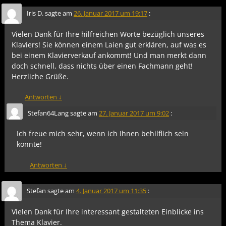
Iris D.
sagte am
26. Januar 2017 um 19:17
:
Vielen Dank für Ihre hilfreichen Worte bezüglich unseres
Klaviers! Sie können einem Laien gut erklären, auf was es
bei einem Klavierverkauf ankommt! Und man merkt dann
doch schnell, dass nichts über einen Fachmann geht!
Herzliche Grüße.
Antworten
↓
Stefan64Lang
sagte am
27. Januar 2017 um 9:02
:
Ich freue mich sehr, wenn ich Ihnen behilflich sein
konnte!
Antworten
↓
Stefan
sagte am
4. Januar 2017 um 11:35
:
Vielen Dank für Ihre interessant gestalteten Einblicke ins
Thema Klavier.