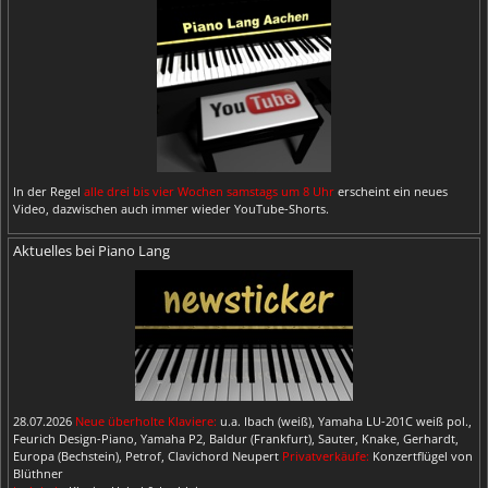
In der Regel
alle drei bis vier Wochen samstags um 8 Uhr
erscheint ein neues
Video, dazwischen auch immer wieder YouTube-Shorts.
Aktuelles bei Piano Lang
28.07.2026
Neue überholte Klaviere:
u.a. Ibach (weiß), Yamaha LU-201C weiß pol.,
Feurich Design-Piano, Yamaha P2, Baldur (Frankfurt), Sauter, Knake, Gerhardt,
Europa (Bechstein), Petrof, Clavichord Neupert
Privatverkäufe:
Konzertflügel von
Blüthner