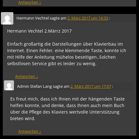
Antworten
↓
Hermann Vechtel
sagte am
2. März 2017 um 14:33
:
Hermann Vechtel 2.Märrz 2017
Einfach großartig die Darstellungen über Klavierbau im
Internet. Einen Fehler, eine klemmende Taste, konnte ich
mit Hilfe der Anleitung mühelos beseitigen..Solchen
selbstlosen Service gibt es leider zu wenig.
Antworten
↓
Admin Stefan Lang
sagte am
2. März 2017 um 17:07
:
Es freut mich, dass ich Ihnen mit der hängenden Taste
helfen konnte, und denke, dass Ihnen auch mein Buch
über die Pflege des Klaviers wertvolle Unterstützung
bieten wird.
Antworten
↓