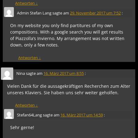
Antworten
↓
Admin Stefan Lang
sagte am
29. November 2017 um 7:52
:
On my website you only find partitures of my own
compositions. With a google search you will get results
of Piazzolla’s Invierno. My arrangement was not written
down, only a few notes.
Antworten
↓
Nina
sagte am
16. März 2017 um 8:55
:
Vielen Dank für die aussagekräftigen Recherchen zum Alter
unseres Klaviers. Sie haben uns sehr weiter geholfen.
Antworten
↓
Stefan64Lang
sagte am
16. März 2017 um 14:59
:
Sehr gerne!