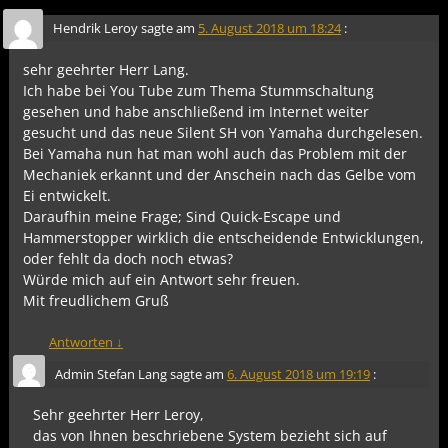
Hendrik Leroy
sagte am
5. August 2018 um 18:24
:
sehr geehrter Herr Lang.
Ich habe bei You Tube zum Thema Stummschaltung
gesehen und habe anschließend im Internet weiter
gesucht und das neue Silent SH von Yamaha durchgelesen.
Bei Yamaha nun hat man wohl auch das Problem mit der
Mechaniek erkannt und der Anschein nach das Gelbe vom
Ei entwickelt.
Daraufhin meine Frage; Sind Quick-Escape und
Hammerstopper wirklich die entscheidende Entwicklungen,
oder fehlt da doch noch etwas?
Würde mich auf ein Antwort sehr freuen.
Mit freudlichem Gruß
Antworten
↓
Admin Stefan Lang
sagte am
6. August 2018 um 19:19
:
Sehr geehrter Herr Leroy,
das von Ihnen beschriebene System bezieht sich auf