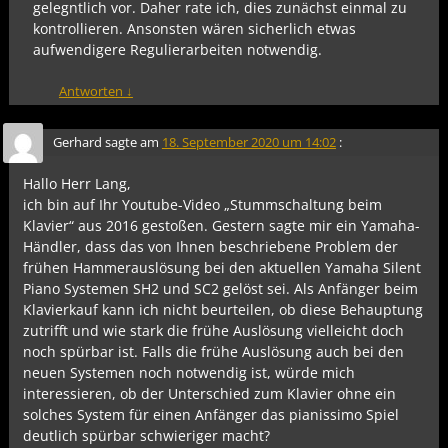
gelegntlich vor. Daher rate ich, dies zunächst einmal zu
kontrollieren. Ansonsten wären sicherlich etwas
aufwendigere Regulierarbeiten notwendig.
Antworten
↓
Gerhard
sagte am
18. September 2020 um 14:02
:
Hallo Herr Lang,
ich bin auf Ihr Youtube-Video „Stummschaltung beim
Klavier“ aus 2016 gestoßen. Gestern sagte mir ein Yamaha-
Händler, dass das von Ihnen beschriebene Problem der
frühen Hammerauslösung bei den aktuellen Yamaha Silent
Piano Systemen SH2 und SC2 gelöst sei. Als Anfänger beim
Klavierkauf kann ich nicht beurteilen, ob diese Behauptung
zutrifft und wie stark die frühe Auslösung vielleicht doch
noch spürbar ist. Falls die frühe Auslösung auch bei den
neuen Systemen noch notwendig ist, würde mich
interessieren, ob der Unterschied zum Klavier ohne ein
solches System für einen Anfänger das pianissimo Spiel
deutlich spürbar schwieriger macht?