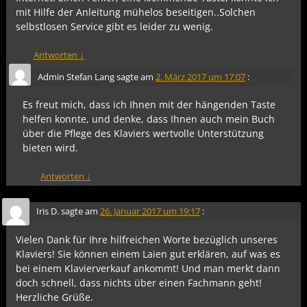
mit Hilfe der Anleitung mühelos beseitigen..Solchen
selbstlosen Service gibt es leider zu wenig.
Antworten
↓
Admin Stefan Lang
sagte am
2. März 2017 um 17:07
:
Es freut mich, dass ich Ihnen mit der hängenden Taste
helfen konnte, und denke, dass Ihnen auch mein Buch
über die Pflege des Klaviers wertvolle Unterstützung
bieten wird.
Antworten
↓
Iris D.
sagte am
26. Januar 2017 um 19:17
:
Vielen Dank für Ihre hilfreichen Worte bezüglich unseres
Klaviers! Sie können einem Laien gut erklären, auf was es
bei einem Klavierverkauf ankommt! Und man merkt dann
doch schnell, dass nichts über einen Fachmann geht!
Herzliche Grüße.