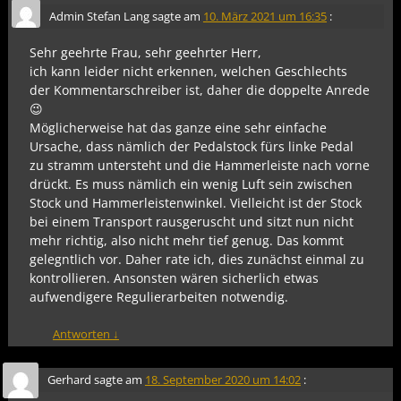
Admin Stefan Lang
sagte am
10. März 2021 um 16:35
:
Sehr geehrte Frau, sehr geehrter Herr,
ich kann leider nicht erkennen, welchen Geschlechts
der Kommentarschreiber ist, daher die doppelte Anrede
😉
Möglicherweise hat das ganze eine sehr einfache
Ursache, dass nämlich der Pedalstock fürs linke Pedal
zu stramm untersteht und die Hammerleiste nach vorne
drückt. Es muss nämlich ein wenig Luft sein zwischen
Stock und Hammerleistenwinkel. Vielleicht ist der Stock
bei einem Transport rausgeruscht und sitzt nun nicht
mehr richtig, also nicht mehr tief genug. Das kommt
gelegntlich vor. Daher rate ich, dies zunächst einmal zu
kontrollieren. Ansonsten wären sicherlich etwas
aufwendigere Regulierarbeiten notwendig.
Antworten
↓
Gerhard
sagte am
18. September 2020 um 14:02
: