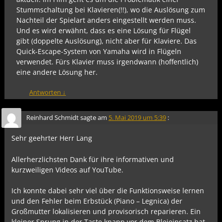
Stummschaltung bei Klavieren(!!), wo die Auslösung zum
Nachteil der Spielart anders eingestellt werden muss.
Und es wird erwähnt, dass es eine Lösung für Flügel
gibt (doppelte Auslösung), nicht aber für Klaviere. Das
Quick-Escape-System von Yamaha wird in Flügeln
verwendet. Fürs Klavier muss irgendwann (hoffentlich)
eine andere Lösung her.
Antworten
↓
Reinhard Schmidt
sagte am
5. Mai 2019 um 5:39
:
Sehr geehrter Herr Lang
Allerherzlichsten Dank für ihre informativen und
kurzweiligen Videos auf YouTube.
Ich konnte dabei sehr viel über die Funktionsweise lernen
und den Fehler beim Erbstück (Piano – Legnica) der
Großmutter lokalisieren und provisorisch reparieren. Ein
kleiner Sprung in der Taste knapp vor dem Bleieinsatz hat