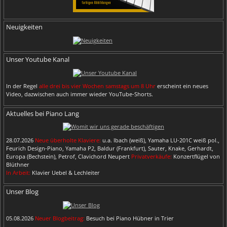
Neuigkeiten
Unser Youtube Kanal
In der Regel
alle drei bis vier Wochen samstags um 8 Uhr
erscheint ein neues
Video, dazwischen auch immer wieder YouTube-Shorts.
Aktuelles bei Piano Lang
28.07.2026
Neue überholte Klaviere:
u.a. Ibach (weiß), Yamaha LU-201C weiß pol.,
Feurich Design-Piano, Yamaha P2, Baldur (Frankfurt), Sauter, Knake, Gerhardt,
Europa (Bechstein), Petrof, Clavichord Neupert
Privatverkäufe:
Konzertflügel von
Blüthner
In Arbeit:
Klavier Uebel & Lechleiter
Unser Blog
05.08.2026
Neuer Blogbeitrag:
Besuch bei Piano Hübner in Trier