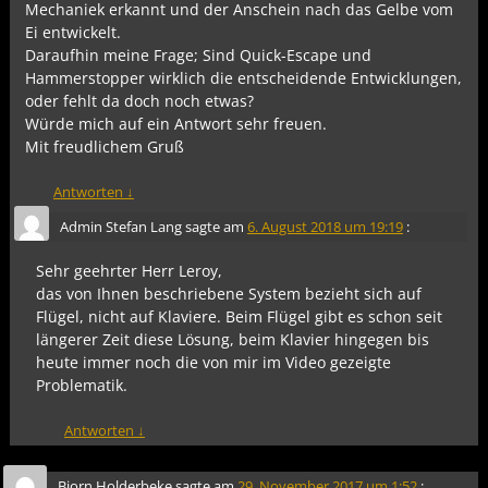
Mechaniek erkannt und der Anschein nach das Gelbe vom
Ei entwickelt.
Daraufhin meine Frage; Sind Quick-Escape und
Hammerstopper wirklich die entscheidende Entwicklungen,
oder fehlt da doch noch etwas?
Würde mich auf ein Antwort sehr freuen.
Mit freudlichem Gruß
Antworten
↓
Admin Stefan Lang
sagte am
6. August 2018 um 19:19
:
Sehr geehrter Herr Leroy,
das von Ihnen beschriebene System bezieht sich auf
Flügel, nicht auf Klaviere. Beim Flügel gibt es schon seit
längerer Zeit diese Lösung, beim Klavier hingegen bis
heute immer noch die von mir im Video gezeigte
Problematik.
Antworten
↓
Bjorn Holderbeke
sagte am
29. November 2017 um 1:52
: