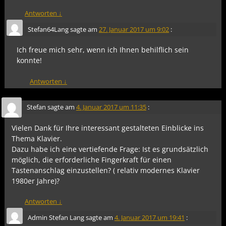
Antworten
↓
Stefan64Lang
sagte am
27. Januar 2017 um 9:02
:
Ich freue mich sehr, wenn ich Ihnen behilflich sein
konnte!
Antworten
↓
Stefan
sagte am
4. Januar 2017 um 11:35
:
Vielen Dank für Ihre interessant gestalteten Einblicke ins
Thema Klavier.
Dazu habe ich eine vertiefende Frage: Ist es grundsätzlich
möglich, die erforderliche Fingerkraft für einen
Tastenanschlag einzustellen? ( relativ modernes Klavier
1980er Jahre)?
Antworten
↓
Admin Stefan Lang
sagte am
4. Januar 2017 um 19:41
: