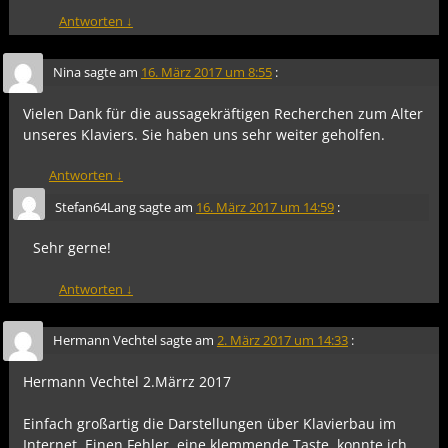
Antworten
↓
Nina
sagte am
16. März 2017 um 8:55
:
Vielen Dank für die aussagekräftigen Recherchen zum Alter
unseres Klaviers. Sie haben uns sehr weiter geholfen.
Antworten
↓
Stefan64Lang
sagte am
16. März 2017 um 14:59
:
Sehr gerne!
Antworten
↓
Hermann Vechtel
sagte am
2. März 2017 um 14:33
:
Hermann Vechtel 2.Märrz 2017
Einfach großartig die Darstellungen über Klavierbau im
Internet. Einen Fehler, eine klemmende Taste, konnte ich