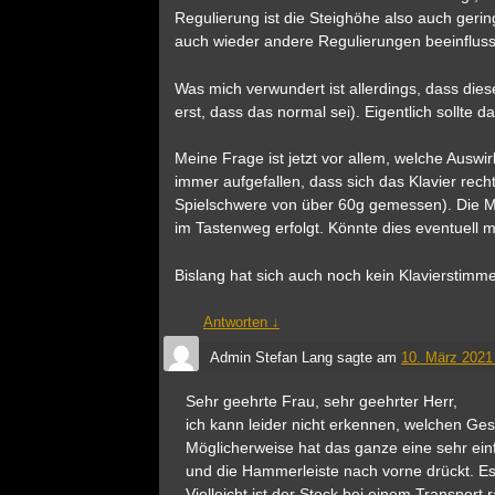
Regulierung ist die Steighöhe also auch gerin
auch wieder andere Regulierungen beeinfluss
Was mich verwundert ist allerdings, dass die
erst, dass das normal sei). Eigentlich sollte
Meine Frage ist jetzt vor allem, welche Auswi
immer aufgefallen, dass sich das Klavier rech
Spielschwere von über 60g gemessen). Die Mec
im Tastenweg erfolgt. Könnte dies eventuell
Bislang hat sich auch noch kein Klavierstimm
Antworten
↓
Admin Stefan Lang
sagte am
10. März 2021
Sehr geehrte Frau, sehr geehrter Herr,
ich kann leider nicht erkennen, welchen Ge
Möglicherweise hat das ganze eine sehr ein
und die Hammerleiste nach vorne drückt. E
Vielleicht ist der Stock bei einem Transport