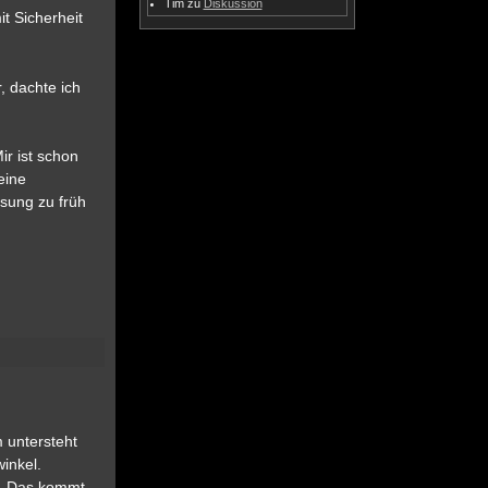
Tim
zu
Diskussion
t Sicherheit
, dachte ich
ir ist schon
eine
ösung zu früh
 untersteht
inkel.
ug. Das kommt