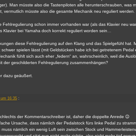
ger). Man müsste also die Tastenpiloten alle herunterschrauben, was mi
t, vermutlich müsste also die gesamte Mechanik neu reguliert werden.
se Fehlregulierung schon immer vorhanden war (als das Klavier neu war
 das Klavier bei Yamaha doch korrekt reguliert worden sein…
rkungen diese Fehlregulierung auf den Klang und das Spielgefühl hat. M
t schwer spielen lässt (mit Geldstücken habe ich bei getretenem Pedal 
hanik fühlt sich auch eher „federn“ an, wahrscheinlich, weil die Ausl
 mit der geschilderten Fehlregulierung zusammenhängen?
er dazu geäußert.
 um 16:35
:
schlechts der Kommentarschreiber ist, daher die doppelte Anrede 😉
fache Ursache, dass nämlich der Pedalstock fürs linke Pedal zu stramm
s muss nämlich ein wenig Luft sein zwischen Stock und Hammerleistenw
 rausgeruscht und sitzt nun nicht mehr richtig, also nicht mehr tief gen