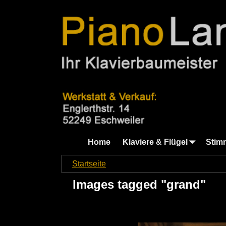
Home
Klaviere & Flügel
Stim
Startseite
→
Images tagged "grand"
Images tagged "grand"