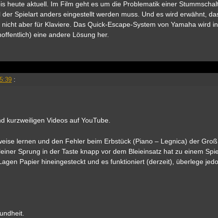
 bis heute aktuell. Im Film geht es um die Problematik einer Stummschal
l der Spielart anders eingestellt werden muss. Und es wird erwähnt, da
, nicht aber für Klaviere. Das Quick-Escape-System von Yamaha wird in
offentlich) eine andere Lösung her.
5:39
:
und kurzweiligen Videos auf YouTube.
sweise lernen und den Fehler beim Erbstück (Piano – Legnica) der Gro
 kleiner Sprung in der Taste knapp vor dem Bleieinsatz hat zu einem Spie
gen Papier hineingesteckt und es funktioniert (derzeit), überlege jedo
undheit.