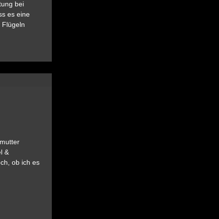
tung bei
ss es eine
 Flügeln
ßmutter
l &
ch, ob ich es