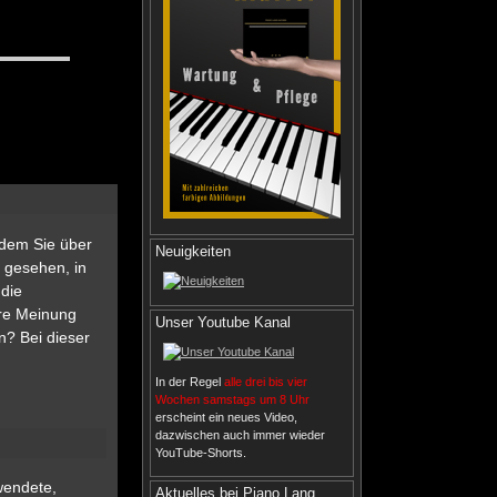
 dem Sie über
Neuigkeiten
 gesehen, in
 die
hre Meinung
Unser Youtube Kanal
n? Bei dieser
In der Regel
alle drei bis vier
Wochen samstags um 8 Uhr
erscheint ein neues Video,
dazwischen auch immer wieder
YouTube-Shorts.
wendete,
Aktuelles bei Piano Lang