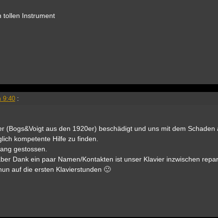
 tollen Instrument
 9:40
:
vier (Bogs&Voigt aus den 1920er) beschädigt und uns mit dem Schaden a
ich kompetente Hilfe zu finden.
 Lang gestossen.
aber Dank ein paar Namen/Kontakten ist unser Klavier inzwischen repar
 nun auf die ersten Klavierstunden 🙂