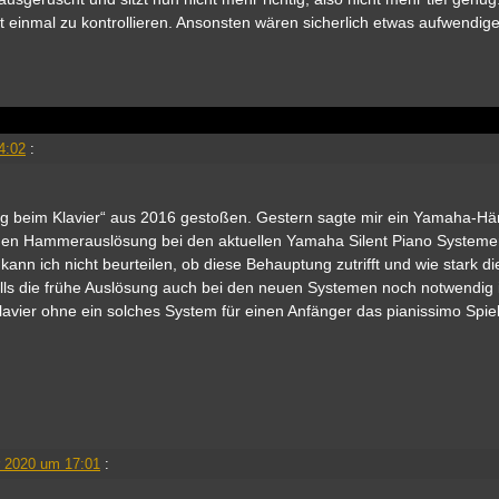
st einmal zu kontrollieren. Ansonsten wären sicherlich etwas aufwendig
4:02
:
ng beim Klavier“ aus 2016 gestoßen. Gestern sagte mir ein Yamaha-Hä
ühen Hammerauslösung bei den aktuellen Yamaha Silent Piano System
kann ich nicht beurteilen, ob diese Behauptung zutrifft und wie stark di
Falls die frühe Auslösung auch bei den neuen Systemen noch notwendig 
lavier ohne ein solches System für einen Anfänger das pianissimo Spiel
 2020 um 17:01
: