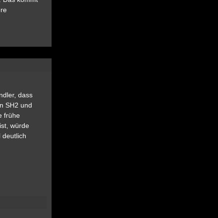
ere
ndler, dass
en SH2 und
e frühe
ist, würde
 deutlich