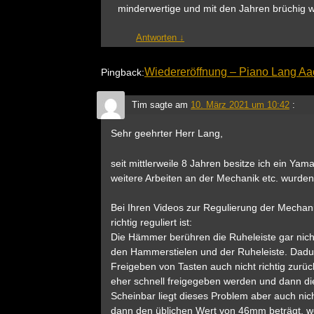
minderwertige und mit den Jahren brüchig we
Antworten
↓
Wiedereröffnung – Piano Lang A
Pingback:
Tim
sagte am
10. März 2021 um 10:42
:
Sehr geehrter Herr Lang,
seit mittlerweile 8 Jahren besitze ich ein Ya
weitere Arbeiten an der Mechanik etc. wurden 
Bei Ihren Videos zur Regulierung der Mechani
richtig reguliert ist:
Die Hämmer berühren die Ruheleiste gar nich
den Hammerstielen und der Ruheleiste. Dad
Freigeben von Tasten auch nicht richtig zurück
eher schnell freigegeben werden und dann di
Scheinbar liegt dieses Problem aber auch nich
dann den üblichen Wert von 46mm beträgt, w