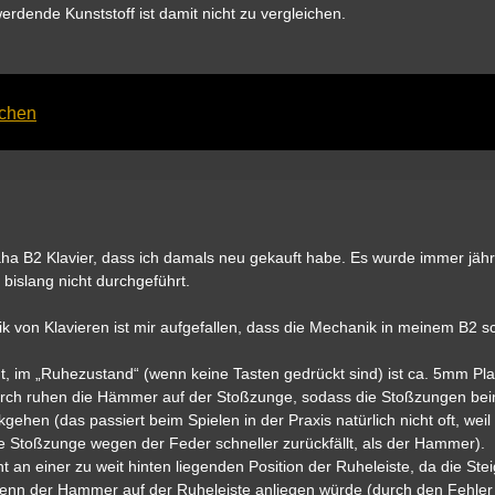
rdende Kunststoff ist damit nicht zu vergleichen.
achen
maha B2 Klavier, dass ich damals neu gekauft habe. Es wurde immer jähr
bislang nicht durchgeführt.
k von Klavieren ist mir aufgefallen, dass die Mechanik in meinem B2 s
t, im „Ruhezustand“ (wenn keine Tasten gedrückt sind) ist ca. 5mm Pl
urch ruhen die Hämmer auf der Stoßzunge, sodass die Stoßzungen be
gehen (das passiert beim Spielen in der Praxis natürlich nicht oft, weil 
e Stoßzunge wegen der Feder schneller zurückfällt, als der Hammer).
t an einer zu weit hinten liegenden Position der Ruheleiste, da die St
enn der Hammer auf der Ruheleiste anliegen würde (durch den Fehler 