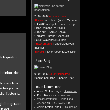
28.07.2026
Neue überholte
Klaviere:
u.a. Ibach (weiß), Yamaha
LU-201C weiß pol., Feurich Design-
Piano, Yamaha P2, Baldur
(Frankfurt), Sauter, Knake,
Gerhardt, Europa (Bechstein),
Petrof, Clavichord Neupert
Privatverkäufe:
Konzertflügel von
Blüthner
In Arbeit:
Klavier Uebel & Lechleiter
lich gestimmt,
Unser Blog
cheinbar nicht
05.08.2026
Neuer Blogbeitrag:
Besuch bei Piano Hübner in Trier
atz zwischen
Letzte Kommentare
im langsamen
Admin Stefan Lang
zu
Diskussion
die Tasten ja
Petra Römer
zu
Diskussion
Wiedereröffnung – Piano Lang
Aachen
zu
HOCHWASSER
eighöhe gerade
Admin Stefan Lang
zu
Diskussion
in der