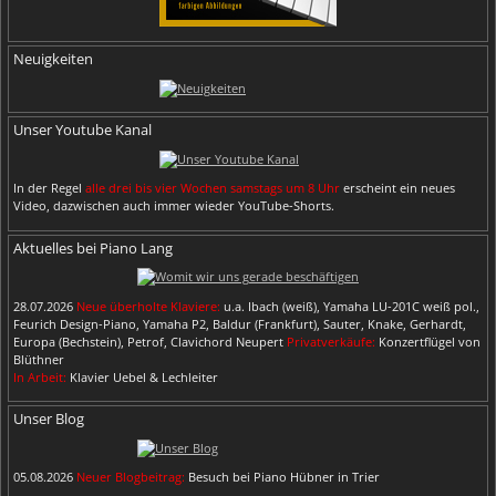
Neuigkeiten
Unser Youtube Kanal
In der Regel
alle drei bis vier Wochen samstags um 8 Uhr
erscheint ein neues
Video, dazwischen auch immer wieder YouTube-Shorts.
Aktuelles bei Piano Lang
28.07.2026
Neue überholte Klaviere:
u.a. Ibach (weiß), Yamaha LU-201C weiß pol.,
Feurich Design-Piano, Yamaha P2, Baldur (Frankfurt), Sauter, Knake, Gerhardt,
Europa (Bechstein), Petrof, Clavichord Neupert
Privatverkäufe:
Konzertflügel von
Blüthner
In Arbeit:
Klavier Uebel & Lechleiter
Unser Blog
05.08.2026
Neuer Blogbeitrag:
Besuch bei Piano Hübner in Trier