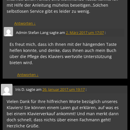
mit Hilfe der Anleitung mühelos beseitigen..Solchen
selbstlosen Service gibt es leider zu wenig.
Antworten
↓
Admin Stefan Lang
sagte am
2. März 2017 um 17:07
:
Es freut mich, dass ich Ihnen mit der hängenden Taste
helfen konnte, und denke, dass Ihnen auch mein Buch
über die Pflege des Klaviers wertvolle Unterstützung
bieten wird.
Antworten
↓
Iris D.
sagte am
26. Januar 2017 um 19:17
:
Vielen Dank für Ihre hilfreichen Worte bezüglich unseres
Klaviers! Sie können einem Laien gut erklären, auf was es
bei einem Klavierverkauf ankommt! Und man merkt dann
doch schnell, dass nichts über einen Fachmann geht!
Herzliche Grüße.