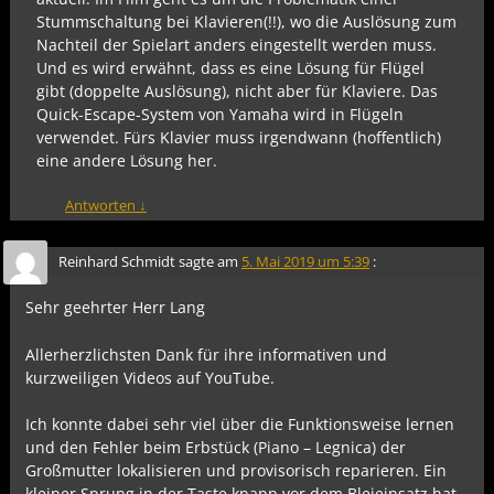
Stummschaltung bei Klavieren(!!), wo die Auslösung zum
Nachteil der Spielart anders eingestellt werden muss.
Und es wird erwähnt, dass es eine Lösung für Flügel
gibt (doppelte Auslösung), nicht aber für Klaviere. Das
Quick-Escape-System von Yamaha wird in Flügeln
verwendet. Fürs Klavier muss irgendwann (hoffentlich)
eine andere Lösung her.
Antworten
↓
Reinhard Schmidt
sagte am
5. Mai 2019 um 5:39
:
Sehr geehrter Herr Lang
Allerherzlichsten Dank für ihre informativen und
kurzweiligen Videos auf YouTube.
Ich konnte dabei sehr viel über die Funktionsweise lernen
und den Fehler beim Erbstück (Piano – Legnica) der
Großmutter lokalisieren und provisorisch reparieren. Ein
kleiner Sprung in der Taste knapp vor dem Bleieinsatz hat