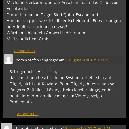
Mechaniek erkannt und der Anschein nach das Gelbe vom
Ei entwickelt.
Daraufhin meine Frage; Sind Quick-Escape und
Hammerstopper wirklich die entscheidende Entwicklungen,
oder fehlt da doch noch etwas?
Würde mich auf ein Antwort sehr freuen.
Mit freudlichem Gruß
Antworten
↓
Admin Stefan Lang
sagte am
6. August 2018 um 19:19
:
Sehr geehrter Herr Leroy,
das von Ihnen beschriebene System bezieht sich auf
Flügel, nicht auf Klaviere. Beim Flügel gibt es schon seit
längerer Zeit diese Lösung, beim Klavier hingegen bis
heute immer noch die von mir im Video gezeigte
Problematik.
Antworten
↓
Bjorn Holderbeke
sagte am
29. November 2017 um 1:52
: