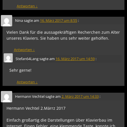
Antworten
↓
Nina
sagte am
16. März 2017 um 8:55
:
Vielen Dank für die aussagekräftigen Recherchen zum Alter
unseres Klaviers. Sie haben uns sehr weiter geholfen.
Antworten
↓
Stefan64Lang
sagte am
16. März 2017 um 14:59
:
Sehr gerne!
Antworten
↓
Hermann Vechtel
sagte am
2. März 2017 um 14:33
:
Hermann Vechtel 2.Märrz 2017
Einfach großartig die Darstellungen über Klavierbau im
Internet. Einen Fehler, eine klemmende Taste, konnte ich