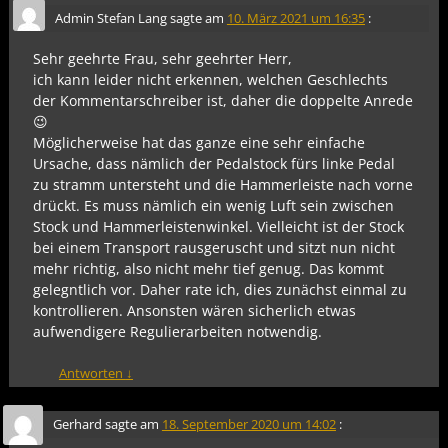
Admin Stefan Lang
sagte am
10. März 2021 um 16:35
:
Sehr geehrte Frau, sehr geehrter Herr,
ich kann leider nicht erkennen, welchen Geschlechts
der Kommentarschreiber ist, daher die doppelte Anrede
😉
Möglicherweise hat das ganze eine sehr einfache
Ursache, dass nämlich der Pedalstock fürs linke Pedal
zu stramm untersteht und die Hammerleiste nach vorne
drückt. Es muss nämlich ein wenig Luft sein zwischen
Stock und Hammerleistenwinkel. Vielleicht ist der Stock
bei einem Transport rausgeruscht und sitzt nun nicht
mehr richtig, also nicht mehr tief genug. Das kommt
gelegntlich vor. Daher rate ich, dies zunächst einmal zu
kontrollieren. Ansonsten wären sicherlich etwas
aufwendigere Regulierarbeiten notwendig.
Antworten
↓
Gerhard
sagte am
18. September 2020 um 14:02
: