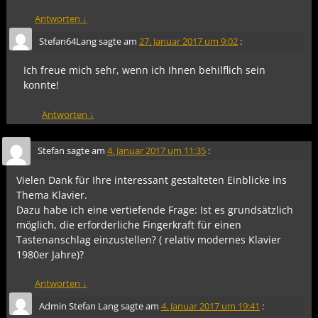
Antworten
↓
Stefan64Lang
sagte am
27. Januar 2017 um 9:02
:
Ich freue mich sehr, wenn ich Ihnen behilflich sein
konnte!
Antworten
↓
Stefan
sagte am
4. Januar 2017 um 11:35
:
Vielen Dank für Ihre interessant gestalteten Einblicke ins
Thema Klavier.
Dazu habe ich eine vertiefende Frage: Ist es grundsätzlich
möglich, die erforderliche Fingerkraft für einen
Tastenanschlag einzustellen? ( relativ modernes Klavier
1980er Jahre)?
Antworten
↓
Admin Stefan Lang
sagte am
4. Januar 2017 um 19:41
: