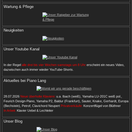
Wartung & Pflege
Neuigkeiten
Unser Youtube Kanal
In der Regel
alle drei bis vier Wochen samstags um 8 Uhr
erscheint ein neues Video,
dazwischen auch immer wieder YouTube-Shorts.
Aktuelles bei Piano Lang
28.07.2026
Neue überholte Klaviere:
u.a. Ibach (weiß), Yamaha LU-201C weiß pol.,
Feurich Design-Piano, Yamaha P2, Baldur (Frankfurt), Sauter, Knake, Gerhardt, Europa
(Bechstein), Petrof, Clavichord Neupert
Privatverkäufe:
Konzertflügel von Blüthner
In Arbeit:
Klavier Uebel & Lechleiter
Unser Blog