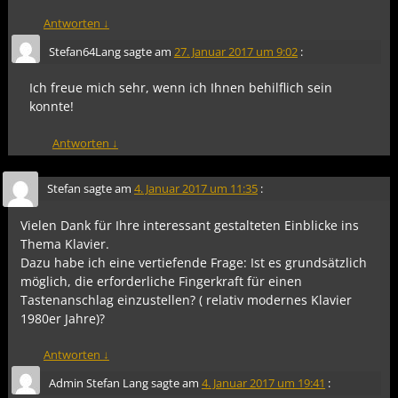
Antworten
↓
Stefan64Lang
sagte am
27. Januar 2017 um 9:02
:
Ich freue mich sehr, wenn ich Ihnen behilflich sein
konnte!
Antworten
↓
Stefan
sagte am
4. Januar 2017 um 11:35
:
Vielen Dank für Ihre interessant gestalteten Einblicke ins
Thema Klavier.
Dazu habe ich eine vertiefende Frage: Ist es grundsätzlich
möglich, die erforderliche Fingerkraft für einen
Tastenanschlag einzustellen? ( relativ modernes Klavier
1980er Jahre)?
Antworten
↓
Admin Stefan Lang
sagte am
4. Januar 2017 um 19:41
: