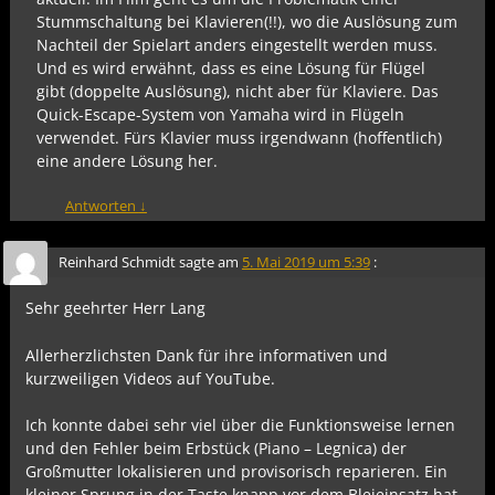
Stummschaltung bei Klavieren(!!), wo die Auslösung zum
Nachteil der Spielart anders eingestellt werden muss.
Und es wird erwähnt, dass es eine Lösung für Flügel
gibt (doppelte Auslösung), nicht aber für Klaviere. Das
Quick-Escape-System von Yamaha wird in Flügeln
verwendet. Fürs Klavier muss irgendwann (hoffentlich)
eine andere Lösung her.
Antworten
↓
Reinhard Schmidt
sagte am
5. Mai 2019 um 5:39
:
Sehr geehrter Herr Lang
Allerherzlichsten Dank für ihre informativen und
kurzweiligen Videos auf YouTube.
Ich konnte dabei sehr viel über die Funktionsweise lernen
und den Fehler beim Erbstück (Piano – Legnica) der
Großmutter lokalisieren und provisorisch reparieren. Ein
kleiner Sprung in der Taste knapp vor dem Bleieinsatz hat