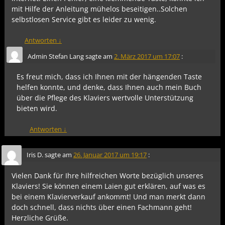
mit Hilfe der Anleitung mühelos beseitigen..Solchen
selbstlosen Service gibt es leider zu wenig.
Antworten
↓
Admin Stefan Lang
sagte am
2. März 2017 um 17:07
:
Es freut mich, dass ich Ihnen mit der hängenden Taste
helfen konnte, und denke, dass Ihnen auch mein Buch
über die Pflege des Klaviers wertvolle Unterstützung
bieten wird.
Antworten
↓
Iris D.
sagte am
26. Januar 2017 um 19:17
:
Vielen Dank für Ihre hilfreichen Worte bezüglich unseres
Klaviers! Sie können einem Laien gut erklären, auf was es
bei einem Klavierverkauf ankommt! Und man merkt dann
doch schnell, dass nichts über einen Fachmann geht!
Herzliche Grüße.