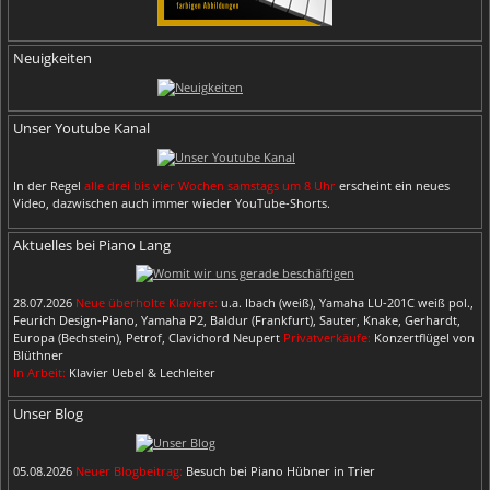
Neuigkeiten
Unser Youtube Kanal
In der Regel
alle drei bis vier Wochen samstags um 8 Uhr
erscheint ein neues
Video, dazwischen auch immer wieder YouTube-Shorts.
Aktuelles bei Piano Lang
28.07.2026
Neue überholte Klaviere:
u.a. Ibach (weiß), Yamaha LU-201C weiß pol.,
Feurich Design-Piano, Yamaha P2, Baldur (Frankfurt), Sauter, Knake, Gerhardt,
Europa (Bechstein), Petrof, Clavichord Neupert
Privatverkäufe:
Konzertflügel von
Blüthner
In Arbeit:
Klavier Uebel & Lechleiter
Unser Blog
05.08.2026
Neuer Blogbeitrag:
Besuch bei Piano Hübner in Trier