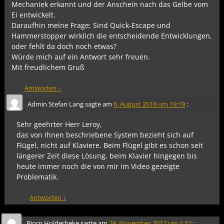
Mechaniek erkannt und der Anschein nach das Gelbe vom
Ei entwickelt.
Daraufhin meine Frage; Sind Quick-Escape und
Hammerstopper wirklich die entscheidende Entwicklungen,
oder fehlt da doch noch etwas?
Würde mich auf ein Antwort sehr freuen.
Mit freudlichem Gruß
Antworten
↓
Admin Stefan Lang
sagte am
6. August 2018 um 19:19
:
Sehr geehrter Herr Leroy,
das von Ihnen beschriebene System bezieht sich auf
Flügel, nicht auf Klaviere. Beim Flügel gibt es schon seit
längerer Zeit diese Lösung, beim Klavier hingegen bis
heute immer noch die von mir im Video gezeigte
Problematik.
Antworten
↓
Bjorn Holderbeke
sagte am
29. November 2017 um 1:52
: