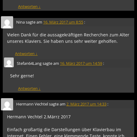
Antworten
↓
Nina
sagte am
16. März 2017 um 8:55
:
Vielen Dank für die aussagekräftigen Recherchen zum Alter
unseres Klaviers. Sie haben uns sehr weiter geholfen.
Antworten
↓
Stefan64Lang
sagte am
16. März 2017 um 14:59
:
Sehr gerne!
Antworten
↓
Hermann Vechtel
sagte am
2. März 2017 um 14:33
:
Hermann Vechtel 2.Märrz 2017
Einfach großartig die Darstellungen über Klavierbau im
Internet. Einen Fehler, eine klemmende Taste, konnte ich