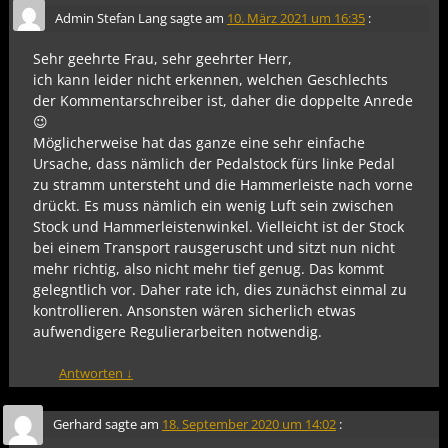
Admin Stefan Lang
sagte am
10. März 2021 um 16:35
:
Sehr geehrte Frau, sehr geehrter Herr,
ich kann leider nicht erkennen, welchen Geschlechts
der Kommentarschreiber ist, daher die doppelte Anrede
😉
Möglicherweise hat das ganze eine sehr einfache
Ursache, dass nämlich der Pedalstock fürs linke Pedal
zu stramm untersteht und die Hammerleiste nach vorne
drückt. Es muss nämlich ein wenig Luft sein zwischen
Stock und Hammerleistenwinkel. Vielleicht ist der Stock
bei einem Transport rausgeruscht und sitzt nun nicht
mehr richtig, also nicht mehr tief genug. Das kommt
gelegntlich vor. Daher rate ich, dies zunächst einmal zu
kontrollieren. Ansonsten wären sicherlich etwas
aufwendigere Regulierarbeiten notwendig.
Antworten
↓
Gerhard
sagte am
18. September 2020 um 14:02
: