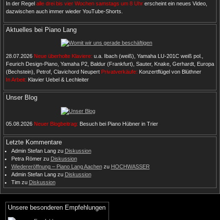
In der Regel
alle drei bis vier Wochen samstags um 8 Uhr
erscheint ein neues Video,
dazwischen auch immer wieder YouTube-Shorts.
Aktuelles bei Piano Lang
28.07.2026
Neue überholte Klaviere:
u.a. Ibach (weiß), Yamaha LU-201C weiß pol.,
Feurich Design-Piano, Yamaha P2, Baldur (Frankfurt), Sauter, Knake, Gerhardt, Europa
(Bechstein), Petrof, Clavichord Neupert
Privatverkäufe:
Konzertflügel von Blüthner
In Arbeit:
Klavier Uebel & Lechleiter
Unser Blog
05.08.2026
Neuer Blogbeitrag:
Besuch bei Piano Hübner in Trier
Letzte Kommentare
Admin Stefan Lang
zu
Diskussion
Petra Römer
zu
Diskussion
Wiedereröffnung – Piano Lang Aachen
zu
HOCHWASSER
Admin Stefan Lang
zu
Diskussion
Tim
zu
Diskussion
Unsere besonderen Empfehlungen