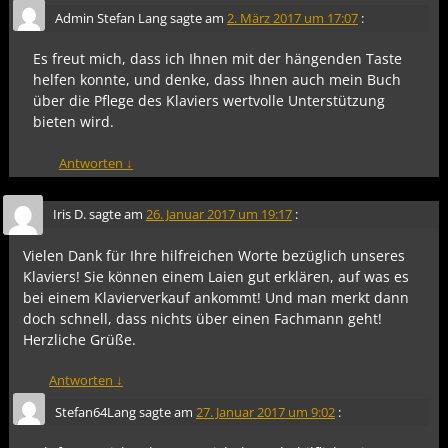
Admin Stefan Lang
sagte am
2. März 2017 um 17:07
:
Es freut mich, dass ich Ihnen mit der hängenden Taste
helfen konnte, und denke, dass Ihnen auch mein Buch
über die Pflege des Klaviers wertvolle Unterstützung
bieten wird.
Antworten
↓
Iris D.
sagte am
26. Januar 2017 um 19:17
:
Vielen Dank für Ihre hilfreichen Worte bezüglich unseres
Klaviers! Sie können einem Laien gut erklären, auf was es
bei einem Klavierverkauf ankommt! Und man merkt dann
doch schnell, dass nichts über einen Fachmann geht!
Herzliche Grüße.
Antworten
↓
Stefan64Lang
sagte am
27. Januar 2017 um 9:02
: