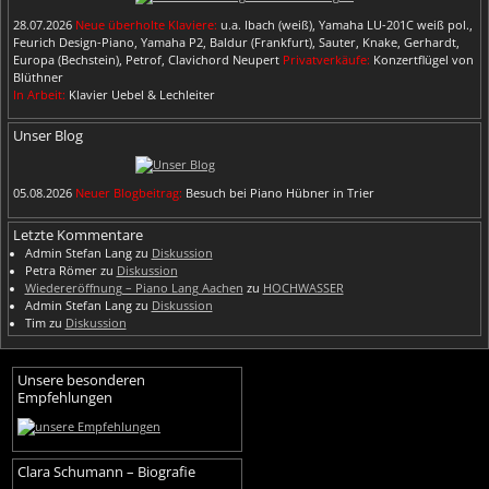
28.07.2026
Neue überholte Klaviere:
u.a. Ibach (weiß), Yamaha LU-201C weiß pol.,
Feurich Design-Piano, Yamaha P2, Baldur (Frankfurt), Sauter, Knake, Gerhardt,
Europa (Bechstein), Petrof, Clavichord Neupert
Privatverkäufe:
Konzertflügel von
Blüthner
In Arbeit:
Klavier Uebel & Lechleiter
Unser Blog
05.08.2026
Neuer Blogbeitrag:
Besuch bei Piano Hübner in Trier
Letzte Kommentare
Admin Stefan Lang
zu
Diskussion
Petra Römer
zu
Diskussion
Wiedereröffnung – Piano Lang Aachen
zu
HOCHWASSER
Admin Stefan Lang
zu
Diskussion
Tim
zu
Diskussion
Unsere besonderen
Empfehlungen
Clara Schumann – Biografie