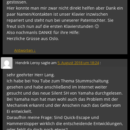
gestossen.
Hier konnte man mir zwar nicht direkt helfen aber Dank ein
paar Namen/Kontakten ist unser Klavier inzwischen
repariert und steht nun bei uneserer Patentochter. Sie
freut sich nun auf die ersten Klavierstunden 🙂
Also nochmanls DANKE für ihre Hilfe:
Herzliche Grüsse aus Oslo.
Antworten
↓
Hendrik Leroy
sagte am
5. August 2018 um 18:24
:
sehr geehrter Herr Lang.
Ich habe bei You Tube zum Thema Stummschaltung
gesehen und habe anschließend im Internet weiter
gesucht und das neue Silent SH von Yamaha durchgelesen.
Bei Yamaha nun hat man wohl auch das Problem mit der
Mechaniek erkannt und der Anschein nach das Gelbe vom
Ei entwickelt.
Daraufhin meine Frage; Sind Quick-Escape und
Hammerstopper wirklich die entscheidende Entwicklungen,
oder fehlt da doch noch etwas?