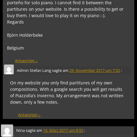
porteño for solo piano. I cannot find it between the
partitures on your website. Is there a possibility to get or
buy them. I would love to play it on my piano :-).
Regards
Björn Holderbeke
Belgium
Antworten
↓
Admin Stefan Lang
sagte am
29. November 2017 um 7:52
:
On my website you only find partitures of my own
compositions. With a google search you will get results
of Piazzolla’s Invierno. My arrangement was not written
down, only a few notes.
Antworten
↓
Nina
sagte am
16. März 2017 um 8:55
: