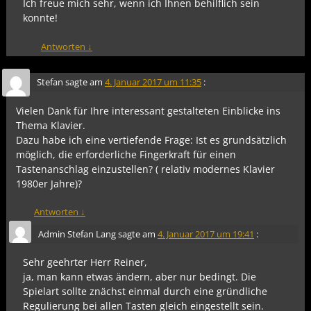
Ich freue mich sehr, wenn ich Ihnen behilflich sein
konnte!
Antworten
↓
Stefan
sagte am
4. Januar 2017 um 11:35
:
Vielen Dank für Ihre interessant gestalteten Einblicke ins
Thema Klavier.
Dazu habe ich eine vertiefende Frage: Ist es grundsätzlich
möglich, die erforderliche Fingerkraft für einen
Tastenanschlag einzustellen? ( relativ modernes Klavier
1980er Jahre)?
Antworten
↓
Admin Stefan Lang
sagte am
4. Januar 2017 um 19:41
:
Sehr geehrter Herr Reiner,
ja, man kann etwas ändern, aber nur bedingt. Die
Spielart sollte znächst einmal durch eine gründliche
Regulierung bei allen Tasten gleich eingestellt sein.