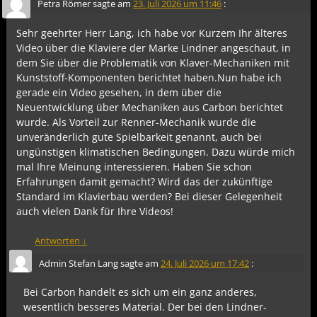
Petra Römer
sagte am
23. Juli 2026 um 11:46
:
Sehr geehrter Herr Lang, ich habe vor Kurzem Ihr älteres
Video über die Klaviere der Marke Lindner angeschaut, in
dem Sie über die Problematik von Klaver-Mechaniken mit
Kunststoff-Komponenten berichtet haben.Nun habe ich
gerade ein Video gesehen, in dem über die
Neuentwicklung über Mechaniken aus Carbon berichtet
wurde. Als Vorteil zur Renner-Mechanik wurde die
unveränderlich gute Spielbarkeit genannt, auch bei
ungünstigen klimatischen Bedingungen. Dazu würde mich
mal Ihre Meinung interessieren. Haben Sie schon
Erfahrungen damit gemacht? Wird das der zukünftige
Standard im Klavierbau werden? Bei dieser Gelegenheit
auch vielen Dank für Ihre Videos!
Antworten
↓
Admin Stefan Lang
sagte am
24. Juli 2026 um 17:42
:
Bei Carbon handelt es sich um ein ganz anderes,
wesentlich besseres Material. Der bei den Lindner-