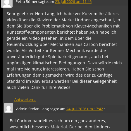
Petra Römer
sagte am
23. Juli 2026 um 11:46
:
Sehr geehrter Herr Lang, ich habe vor Kurzem Ihr älteres
Video über die Klaviere der Marke Lindner angeschaut, in
dem Sie über die Problematik von Klaver-Mechaniken mit
Kunststoff-Komponenten berichtet haben.Nun habe ich
gerade ein Video gesehen, in dem über die
Neuentwicklung über Mechaniken aus Carbon berichtet
wurde. Als Vorteil zur Renner-Mechanik wurde die
unveränderlich gute Spielbarkeit genannt, auch bei
ungünstigen klimatischen Bedingungen. Dazu würde mich
mal Ihre Meinung interessieren. Haben Sie schon
Erfahrungen damit gemacht? Wird das der zukünftige
Standard im Klavierbau werden? Bei dieser Gelegenheit
auch vielen Dank für Ihre Videos!
Antworten
↓
Admin Stefan Lang
sagte am
24. Juli 2026 um 17:42
:
Bei Carbon handelt es sich um ein ganz anderes,
wesentlich besseres Material. Der bei den Lindner-