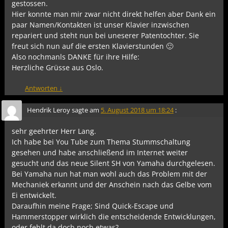
gestossen.
Hier konnte man mir zwar nicht direkt helfen aber Dank ein
paar Namen/Kontakten ist unser Klavier inzwischen
repariert und steht nun bei uneserer Patentochter. Sie
freut sich nun auf die ersten Klavierstunden 🙂
Also nochmanls DANKE für ihre Hilfe:
Herzliche Grüsse aus Oslo.
Antworten
↓
Hendrik Leroy
sagte am
5. August 2018 um 18:24
:
sehr geehrter Herr Lang.
Ich habe bei You Tube zum Thema Stummschaltung
gesehen und habe anschließend im Internet weiter
gesucht und das neue Silent SH von Yamaha durchgelesen.
Bei Yamaha nun hat man wohl auch das Problem mit der
Mechaniek erkannt und der Anschein nach das Gelbe vom
Ei entwickelt.
Daraufhin meine Frage; Sind Quick-Escape und
Hammerstopper wirklich die entscheidende Entwicklungen,
oder fehlt da doch noch etwas?