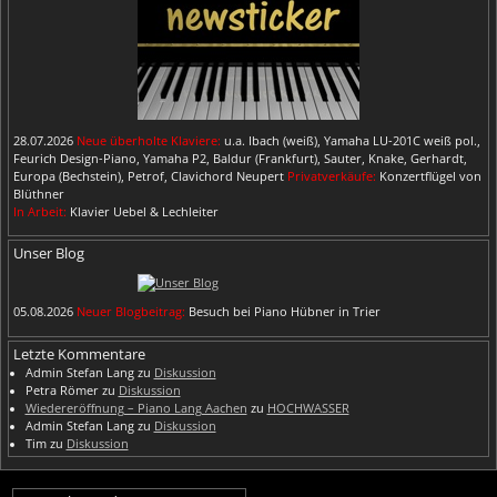
28.07.2026
Neue überholte Klaviere:
u.a. Ibach (weiß), Yamaha LU-201C weiß pol.,
Feurich Design-Piano, Yamaha P2, Baldur (Frankfurt), Sauter, Knake, Gerhardt,
Europa (Bechstein), Petrof, Clavichord Neupert
Privatverkäufe:
Konzertflügel von
Blüthner
In Arbeit:
Klavier Uebel & Lechleiter
Unser Blog
05.08.2026
Neuer Blogbeitrag:
Besuch bei Piano Hübner in Trier
Letzte Kommentare
Admin Stefan Lang
zu
Diskussion
Petra Römer
zu
Diskussion
Wiedereröffnung – Piano Lang Aachen
zu
HOCHWASSER
Admin Stefan Lang
zu
Diskussion
Tim
zu
Diskussion