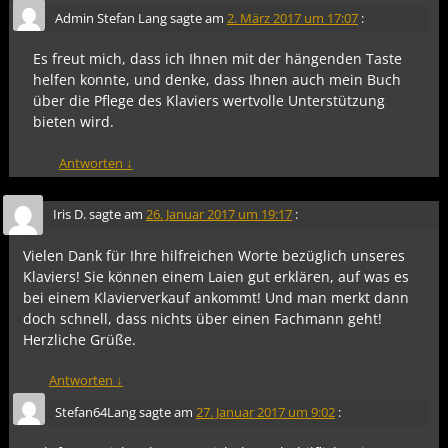
Admin Stefan Lang
sagte am
2. März 2017 um 17:07
:
Es freut mich, dass ich Ihnen mit der hängenden Taste
helfen konnte, und denke, dass Ihnen auch mein Buch
über die Pflege des Klaviers wertvolle Unterstützung
bieten wird.
Antworten
↓
Iris D.
sagte am
26. Januar 2017 um 19:17
:
Vielen Dank für Ihre hilfreichen Worte bezüglich unseres
Klaviers! Sie können einem Laien gut erklären, auf was es
bei einem Klavierverkauf ankommt! Und man merkt dann
doch schnell, dass nichts über einen Fachmann geht!
Herzliche Grüße.
Antworten
↓
Stefan64Lang
sagte am
27. Januar 2017 um 9:02
: