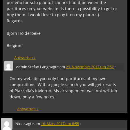
porteño for solo piano. I cannot find it between the
partitures on your website. Is there a possibility to get or
buy them. I would love to play it on my piano :-).
Regards
Björn Holderbeke
Belgium
Antworten
↓
Admin Stefan Lang
sagte am
29. November 2017 um 7:52
:
On my website you only find partitures of my own
compositions. With a google search you will get results
of Piazzolla’s Invierno. My arrangement was not written
down, only a few notes.
Antworten
↓
Nina
sagte am
16. März 2017 um 8:55
: