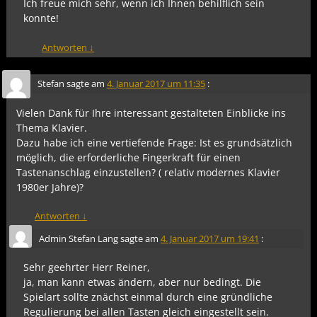
Ich freue mich sehr, wenn ich Ihnen behilflich sein
konnte!
Antworten
↓
Stefan
sagte am
4. Januar 2017 um 11:35
:
Vielen Dank für Ihre interessant gestalteten Einblicke ins
Thema Klavier.
Dazu habe ich eine vertiefende Frage: Ist es grundsätzlich
möglich, die erforderliche Fingerkraft für einen
Tastenanschlag einzustellen? ( relativ modernes Klavier
1980er Jahre)?
Antworten
↓
Admin Stefan Lang
sagte am
4. Januar 2017 um 19:41
:
Sehr geehrter Herr Reiner,
ja, man kann etwas ändern, aber nur bedingt. Die
Spielart sollte znächst einmal durch eine gründliche
Regulierung bei allen Tasten gleich eingestellt sein.