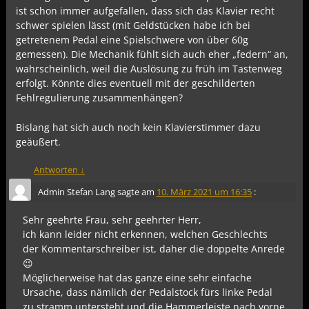
ist schon immer aufgefallen, dass sich das Klavier recht
schwer spielen lässt (mit Geldstücken habe ich bei
getretenem Pedal eine Spielschwere von über 60g
gemessen). Die Mechanik fühlt sich auch eher „federn“ an,
wahrscheinlich, weil die Auslösung zu früh im Tastenweg
erfolgt. Könnte dies eventuell mit der geschilderten
Fehlregulierung zusammenhängen?
Bislang hat sich auch noch kein Klavierstimmer dazu
geäußert.
Antworten
↓
Admin Stefan Lang
sagte am
10. März 2021 um 16:35
:
Sehr geehrte Frau, sehr geehrter Herr,
ich kann leider nicht erkennen, welchen Geschlechts
der Kommentarschreiber ist, daher die doppelte Anrede
😉
Möglicherweise hat das ganze eine sehr einfache
Ursache, dass nämlich der Pedalstock fürs linke Pedal
zu stramm untersteht und die Hammerleiste nach vorne