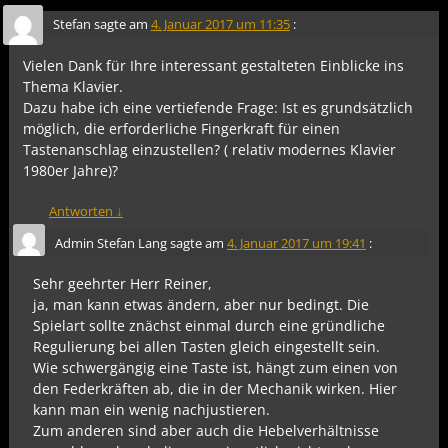
Stefan
sagte am
4. Januar 2017 um 11:35
:
Vielen Dank für Ihre interessant gestalteten Einblicke ins
Thema Klavier.
Dazu habe ich eine vertiefende Frage: Ist es grundsätzlich
möglich, die erforderliche Fingerkraft für einen
Tastenanschlag einzustellen? ( relativ modernes Klavier
1980er Jahre)?
Antworten
↓
Admin Stefan Lang
sagte am
4. Januar 2017 um 19:41
:
Sehr geehrter Herr Reiner,
ja, man kann etwas ändern, aber nur bedingt. Die
Spielart sollte znächst einmal durch eine gründliche
Regulierung bei allen Tasten gleich eingestellt sein.
Wie schwergängig eine Taste ist, hängt zum einen von
den Federkräften ab, die in der Mechanik wirken. Hier
kann man ein wenig nachjustieren.
Zum anderen sind aber auch die Hebelverhältnisse