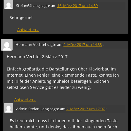
Stefan64Lang
sagte am
16. März 2017 um 14:59
:
Sehr gerne!
Antworten
↓
Hermann Vechtel
sagte am
2. März 2017 um 14:33
:
Hermann Vechtel 2.Märrz 2017
Einfach großartig die Darstellungen über Klavierbau im
Internet. Einen Fehler, eine klemmende Taste, konnte ich
mit Hilfe der Anleitung mühelos beseitigen..Solchen
selbstlosen Service gibt es leider zu wenig.
Antworten
↓
Admin Stefan Lang
sagte am
2. März 2017 um 17:07
:
Es freut mich, dass ich Ihnen mit der hängenden Taste
helfen konnte, und denke, dass Ihnen auch mein Buch