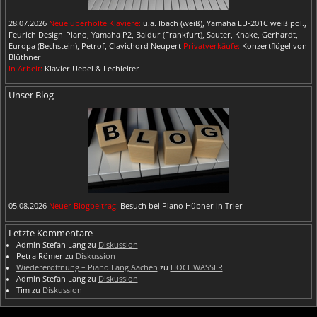
28.07.2026
Neue überholte Klaviere:
u.a. Ibach (weiß), Yamaha LU-201C weiß pol.,
Feurich Design-Piano, Yamaha P2, Baldur (Frankfurt), Sauter, Knake, Gerhardt,
Europa (Bechstein), Petrof, Clavichord Neupert
Privatverkäufe:
Konzertflügel von
Blüthner
In Arbeit:
Klavier Uebel & Lechleiter
Unser Blog
05.08.2026
Neuer Blogbeitrag:
Besuch bei Piano Hübner in Trier
Letzte Kommentare
Admin Stefan Lang
zu
Diskussion
Petra Römer
zu
Diskussion
Wiedereröffnung – Piano Lang Aachen
zu
HOCHWASSER
Admin Stefan Lang
zu
Diskussion
Tim
zu
Diskussion