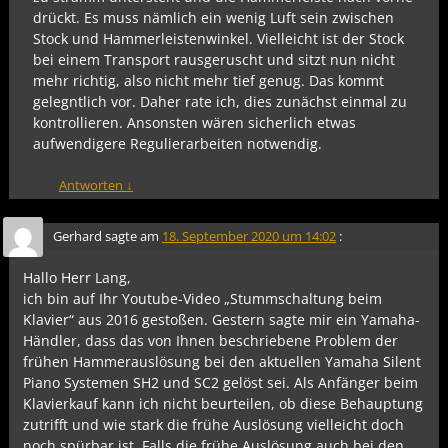
drückt. Es muss nämlich ein wenig Luft sein zwischen
Stock und Hammerleistenwinkel. Vielleicht ist der Stock
bei einem Transport rausgeruscht und sitzt nun nicht
mehr richtig, also nicht mehr tief genug. Das kommt
gelegntlich vor. Daher rate ich, dies zunächst einmal zu
kontrollieren. Ansonsten wären sicherlich etwas
aufwendigere Regulierarbeiten notwendig.
Antworten
↓
Gerhard
sagte am
18. September 2020 um 14:02
:
Hallo Herr Lang,
ich bin auf Ihr Youtube-Video „Stummschaltung beim
Klavier“ aus 2016 gestoßen. Gestern sagte mir ein Yamaha-
Händler, dass das von Ihnen beschriebene Problem der
frühen Hammerauslösung bei den aktuellen Yamaha Silent
Piano Systemen SH2 und SC2 gelöst sei. Als Anfänger beim
Klavierkauf kann ich nicht beurteilen, ob diese Behauptung
zutrifft und wie stark die frühe Auslösung vielleicht doch
noch spürbar ist. Falls die frühe Auslösung auch bei den