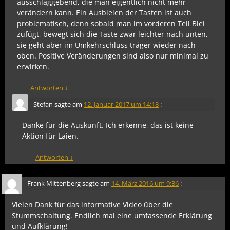
ausschlaggebend, die man eigentlich nicht mehr
verändern kann. Ein Ausbleien der Tasten ist auch
problematisch, denn sobald man im vorderen Teil Blei
zufügt, bewegt sich die Taste zwar leichter nach unten,
sie geht aber im Umkehrschluss träger wieder nach
oben. Positive Veränderungen sind also nur minimal zu
erwirken.
Antworten
↓
Stefan
sagte am
12. Januar 2017 um 14:18
:
Danke für die Auskunft. Ich erkenne, das ist keine
Aktion für Laien.
Antworten
↓
Frank Mittenberg
sagte am
14. März 2016 um 9:36
:
Vielen Dank für das informative Video über die
Stummschaltung. Endlich mal eine umfassende Erklärung
und Aufklärung!