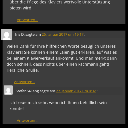
über die Pflege des Klaviers wertvolle Unterstützung
bieten wird.
Antworten
↓
Iris D.
sagte am
26. Januar 2017 um 19:17
:
Vielen Dank für Ihre hilfreichen Worte bezüglich unseres
Klaviers! Sie können einem Laien gut erklären, auf was es
bei einem Klavierverkauf ankommt! Und man merkt dann
doch schnell, dass nichts über einen Fachmann geht!
Herzliche Grüße.
Antworten
↓
Stefan64Lang
sagte am
27. Januar 2017 um 9:02
:
Ich freue mich sehr, wenn ich Ihnen behilflich sein
konnte!
Antworten
↓