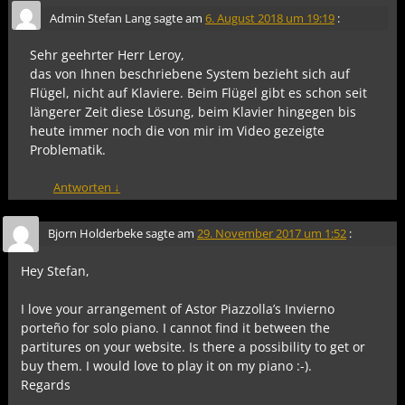
Admin Stefan Lang
sagte am
6. August 2018 um 19:19
:
Sehr geehrter Herr Leroy,
das von Ihnen beschriebene System bezieht sich auf
Flügel, nicht auf Klaviere. Beim Flügel gibt es schon seit
längerer Zeit diese Lösung, beim Klavier hingegen bis
heute immer noch die von mir im Video gezeigte
Problematik.
Antworten
↓
Bjorn Holderbeke
sagte am
29. November 2017 um 1:52
:
Hey Stefan,
I love your arrangement of Astor Piazzolla’s Invierno
porteño for solo piano. I cannot find it between the
partitures on your website. Is there a possibility to get or
buy them. I would love to play it on my piano :-).
Regards