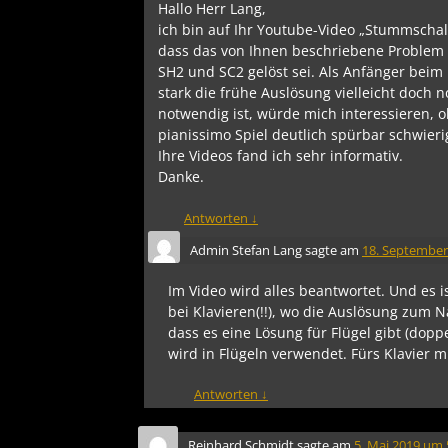
Hallo Herr Lang,
ich bin auf Ihr Youtube-Video „Stummschal
dass das von Ihnen beschriebene Problem
SH2 und SC2 gelöst sei. Als Anfänger beim 
stark die frühe Auslösung vielleicht doch 
notwendig ist, würde mich interessieren, 
pianissimo Spiel deutlich spürbar schwier
Ihre Videos fand ich sehr informativ.
Danke.
Antworten
↓
Admin Stefan Lang
sagte am
18. September
Im Video wird alles beantwortet. Und es 
bei Klavieren(!!), wo die Auslösung zum 
dass es eine Lösung für Flügel gibt (dop
wird in Flügeln verwendet. Fürs Klavier 
Antworten
↓
Reinhard Schmidt
sagte am
5. Mai 2019 um 