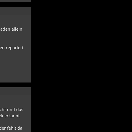
haden allein
en repariert
cht und das
ek erkannt
er fehlt da