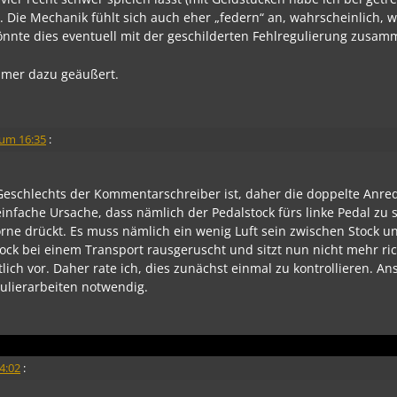
Die Mechanik fühlt sich auch eher „federn“ an, wahrscheinlich, w
Könnte dies eventuell mit der geschilderten Fehlregulierung zus
immer dazu geäußert.
 um 16:35
:
 Geschlechts der Kommentarschreiber ist, daher die doppelte Anre
infache Ursache, dass nämlich der Pedalstock fürs linke Pedal zu
rne drückt. Es muss nämlich ein wenig Luft sein zwischen Stock u
tock bei einem Transport rausgeruscht und sitzt nun nicht mehr ric
ich vor. Daher rate ich, dies zunächst einmal zu kontrollieren. A
ulierarbeiten notwendig.
4:02
: