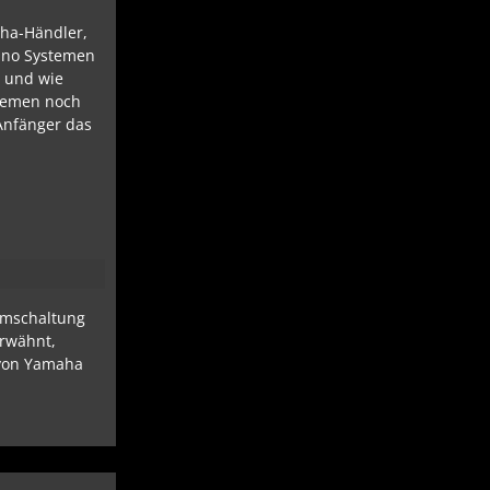
aha-Händler,
ano Systemen
t und wie
stemen noch
 Anfänger das
ummschaltung
erwähnt,
m von Yamaha