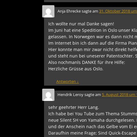
Anja Ehrecke
sagte am
31. Oktober 2018 um
Ich wollte nur mal Danke sagen!
Im Juni hat eine Spedition in Oslo unser 
gelassen. In Norwegen war es dann nicht m
Im Internet bin ich dann auf die Firma Pia
Hier konnte man mir zwar nicht direkt hel
und steht nun bei uneserer Patentochter. S
Also nochmanls DANKE für ihre Hilfe:
Herzliche Grüsse aus Oslo.
Antworten
↓
Hendrik Leroy
sagte am
5. August 2018 um 
sehr geehrter Herr Lang.
Ich habe bei You Tube zum Thema Stummsc
neue Silent SH von Yamaha durchgelesen.
und der Anschein nach das Gelbe vom Ei en
Daraufhin meine Frage; Sind Quick-Escape