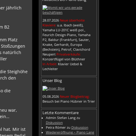
er jährlich
28.07.2026
Neue überholte
Klaviere:
u.a. Ibach (weiß),
em B2
Yamaha LU-201C weiß pol.,
Feurich Design-Piano, Yamaha
5mm Platz
P2, Baldur (Frankfurt), Sauter,
Knake, Gerhardt, Europa
e Stoßzungen
(Bechstein), Petrof, Clavichord
s natürlich
Neupert
Privatverkäufe:
ller
Konzertflügel von Blüthner
In Arbeit:
Klavier Uebel &
Lechleiter
 die Steighöhe
urch den
Unser Blog
so die
05.08.2026
Neuer Blogbeitrag:
Besuch bei Piano Hübner in Trier
 neu war,
Letzte Kommentare
sein…
Admin Stefan Lang
zu
Diskussion
Petra Römer
zu
Diskussion
 hat. Mir ist
Wiedereröffnung – Piano Lang
retenem Pedal