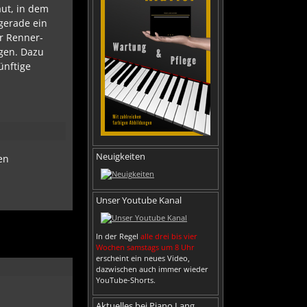
aut, in dem
gerade ein
r Renner-
gen. Dazu
ünftige
Neuigkeiten
en
.
Unser Youtube Kanal
In der Regel
alle drei bis vier
Wochen samstags um 8 Uhr
erscheint ein neues Video,
dazwischen auch immer wieder
YouTube-Shorts.
Aktuelles bei Piano Lang