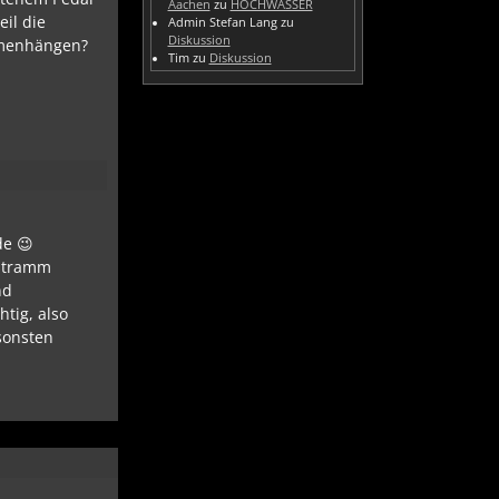
Aachen
zu
HOCHWASSER
eil die
Admin Stefan Lang
zu
Diskussion
ammenhängen?
Tim
zu
Diskussion
de 😉
 stramm
nd
htig, also
nsonsten