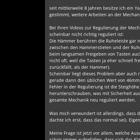
seit mittlerweile 8 Jahren besitze ich ein
gestimmt, weitere Arbeiten an der Mechani
Bei Ihren Videos zur Regulierung der Mech
scheinbar nicht richtig reguliert ist:
Die Hämmer berühren die Ruheleiste gar ni
zwischen den Hammerstielen und der Ruhe
beim langsamen Freigeben von Tasten auch 
nicht oft, weil die Tasten ja eher schnel
zurückfällt, als der Hammer).
Scheinbar liegt dieses Problem aber auch n
gerade dann den üblichen Wert von 46mm 
Fehler in der Regulierung ist die Steighöhe
herunterschrauben, was mit Sicherheit auc
gesamte Mechanik neu reguliert werden.
Was mich verwundert ist allerdings, dass 
dachte ich erst, dass das normal sei). Eige
Meine Frage ist jetzt vor allem, welche Au
schon immer aufgefallen, dass sich das Kla