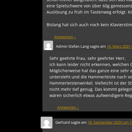
eine Spielschwere von über 60g gemessen). 
Auslösung zu früh im Tastenweg erfolgt. 
Bislang hat sich auch noch kein Klavierst
Antworten
↓
Admin Stefan Lang
sagte am
10. März 2021
Sehr geehrte Frau, sehr geehrter Herr,
ich kann leider nicht erkennen, welchen
Möglicherweise hat das ganze eine sehr e
untersteht und die Hammerleiste nach vo
Hammerleistenwinkel. Vielleicht ist der S
nicht mehr tief genug. Das kommt gelegntl
wären sicherlich etwas aufwendigere Reg
Antworten
↓
Gerhard
sagte am
18. September 2020 um 1