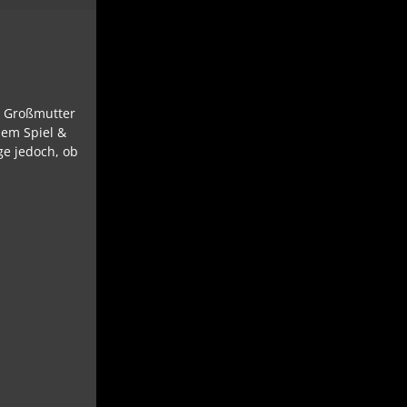
er Großmutter
nem Spiel &
ge jedoch, ob