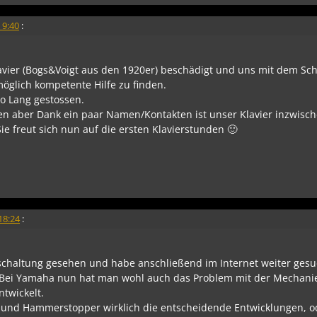
 9:40
:
Klavier (Bogs&Voigt aus den 1920er) beschädigt und uns mit dem Sc
öglich kompetente Hilfe zu finden.
no Lang gestossen.
fen aber Dank ein paar Namen/Kontakten ist unser Klavier inzwisch
ie freut sich nun auf die ersten Klavierstunden 🙂
18:24
:
haltung gesehen und habe anschließend im Internet weiter gesu
 Bei Yamaha nun hat man wohl auch das Problem mit der Mechani
twickelt.
 und Hammerstopper wirklich die entscheidende Entwicklungen, od