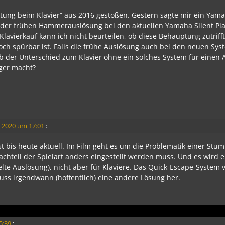
tung beim Klavier“ aus 2016 gestoßen. Gestern sagte mir ein Yam
 der frühen Hammerauslösung bei den aktuellen Yamaha Silent Pi
Klavierkauf kann ich nicht beurteilen, ob diese Behauptung zutriff
noch spürbar ist. Falls die frühe Auslösung auch bei den neuen Sy
ob der Unterschied zum Klavier ohne ein solches System für einen
iger macht?
 2020 um 17:01
:
ist bis heute aktuell. Im Film geht es um die Problematik einer St
Nachteil der Spielart anders eingestellt werden muss. Und es wird 
pelte Auslösung), nicht aber für Klaviere. Das Quick-Escape-Syste
muss irgendwann (hoffentlich) eine andere Lösung her.
5:39
: