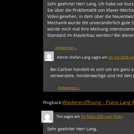
Sehr geehrter Herr Lang, ich habe vor Kur
Sie über die Problematik von Klaver-Mech
Video gesehen, in dem über die Neuentwic
Mechanik wurde die unveränderlich gute S
würde mich mal Ihre Meinung interessiere
Standard im Klavierbau werden? Bei dieser
Antworten
↓
Admin Stefan Lang
sagte am
24. Juli 2026 u
Bei Carbon handelt es sich um ein ganz a
verwendete, minderwertige und mit den J
Antworten
↓
Wiedereröffnung – Piano Lang 
Pingback:
Tim
sagte am
10. März 2021 um 10:42
:
Sehr geehrter Herr Lang,