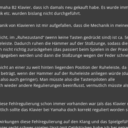
 Yamaha B2 Klavier, dass ich damals neu gekauft habe. Es wurde imm
k etc. wurden bislang nicht durchgeführt.
anik von Klavieren ist mir aufgefallen, dass die Mechanik in mein
cht, im „Ruhezustand“ (wenn keine Tasten gedrückt sind) ist ca. 
leiste. Dadurch ruhen die Hämmer auf der Stoßzunge, sodass di
nicht richtig zurückgehen (das passiert beim Spielen in der Praxi
l freigegeben werden und dann die Stoßzunge wegen der Feder schne
icht an einer zu weit hinten liegenden Position der Ruheleiste, da
beträgt, wenn der Hammer auf der Ruheleiste anliegen würde (d
 also auch geringer). Man müsste also die Tastenpiloten alle
h wieder andere Regulierungen beeinflusst, vermutlich müsste al
diese Fehlregulierung schon immer vorhanden war (als das Klavier
ntlich sollte das Klavier bei Yamaha doch korrekt reguliert worden 
swirkungen diese Fehlregulierung auf den Klang und das Spielgefühl
vier recht schwer spielen lässt (mit Geldstücken habe ich bei get