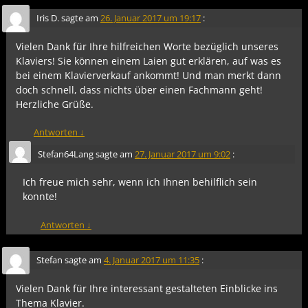
Iris D.
sagte am
26. Januar 2017 um 19:17
:
Vielen Dank für Ihre hilfreichen Worte bezüglich unseres
Klaviers! Sie können einem Laien gut erklären, auf was es
bei einem Klavierverkauf ankommt! Und man merkt dann
doch schnell, dass nichts über einen Fachmann geht!
Herzliche Grüße.
Antworten
↓
Stefan64Lang
sagte am
27. Januar 2017 um 9:02
:
Ich freue mich sehr, wenn ich Ihnen behilflich sein
konnte!
Antworten
↓
Stefan
sagte am
4. Januar 2017 um 11:35
:
Vielen Dank für Ihre interessant gestalteten Einblicke ins
Thema Klavier.