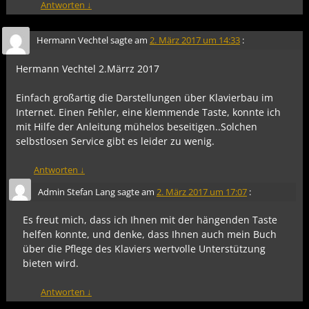
Antworten
↓
Hermann Vechtel
sagte am
2. März 2017 um 14:33
:
Hermann Vechtel 2.Märrz 2017
Einfach großartig die Darstellungen über Klavierbau im
Internet. Einen Fehler, eine klemmende Taste, konnte ich
mit Hilfe der Anleitung mühelos beseitigen..Solchen
selbstlosen Service gibt es leider zu wenig.
Antworten
↓
Admin Stefan Lang
sagte am
2. März 2017 um 17:07
:
Es freut mich, dass ich Ihnen mit der hängenden Taste
helfen konnte, und denke, dass Ihnen auch mein Buch
über die Pflege des Klaviers wertvolle Unterstützung
bieten wird.
Antworten
↓