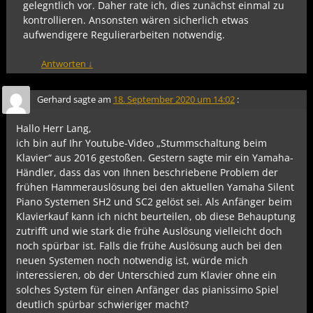
gelegntlich vor. Daher rate ich, dies zunächst einmal zu
kontrollieren. Ansonsten wären sicherlich etwas
aufwendigere Regulierarbeiten notwendig.
Antworten
↓
Gerhard
sagte am
18. September 2020 um 14:02
:
Hallo Herr Lang,
ich bin auf Ihr Youtube-Video „Stummschaltung beim
Klavier“ aus 2016 gestoßen. Gestern sagte mir ein Yamaha-
Händler, dass das von Ihnen beschriebene Problem der
frühen Hammerauslösung bei den aktuellen Yamaha Silent
Piano Systemen SH2 und SC2 gelöst sei. Als Anfänger beim
Klavierkauf kann ich nicht beurteilen, ob diese Behauptung
zutrifft und wie stark die frühe Auslösung vielleicht doch
noch spürbar ist. Falls die frühe Auslösung auch bei den
neuen Systemen noch notwendig ist, würde mich
interessieren, ob der Unterschied zum Klavier ohne ein
solches System für einen Anfänger das pianissimo Spiel
deutlich spürbar schwieriger macht?