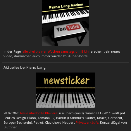
In der Regel
alle drei bis vier Wochen samstags um 8 Uhr
erscheint ein neues
Video, dazwischen auch immer wieder YouTube-Shorts.
Aktuelles bei Piano Lang
28.07.2026
Neue überholte Klaviere:
u.a. Ibach (weiß), Yamaha LU-201C weiß pol.,
Feurich Design-Piano, Yamaha P2, Baldur (Frankfurt), Sauter, Knake, Gerhardt,
Europa (Bechstein), Petrof, Clavichord Neupert
Privatverkäufe:
Konzertflügel von
Blüthner