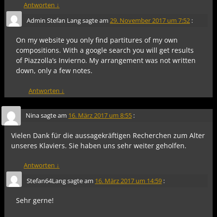
Antworten
↓
Admin Stefan Lang
sagte am
29. November 2017 um 7:52
:
On my website you only find partitures of my own
compositions. With a google search you will get results
of Piazzolla’s Invierno. My arrangement was not written
down, only a few notes.
Antworten
↓
Nina
sagte am
16. März 2017 um 8:55
:
Vielen Dank für die aussagekräftigen Recherchen zum Alter
unseres Klaviers. Sie haben uns sehr weiter geholfen.
Antworten
↓
Stefan64Lang
sagte am
16. März 2017 um 14:59
:
Sehr gerne!