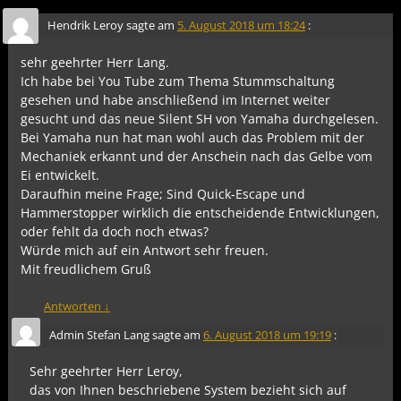
Hendrik Leroy
sagte am
5. August 2018 um 18:24
:
sehr geehrter Herr Lang.
Ich habe bei You Tube zum Thema Stummschaltung
gesehen und habe anschließend im Internet weiter
gesucht und das neue Silent SH von Yamaha durchgelesen.
Bei Yamaha nun hat man wohl auch das Problem mit der
Mechaniek erkannt und der Anschein nach das Gelbe vom
Ei entwickelt.
Daraufhin meine Frage; Sind Quick-Escape und
Hammerstopper wirklich die entscheidende Entwicklungen,
oder fehlt da doch noch etwas?
Würde mich auf ein Antwort sehr freuen.
Mit freudlichem Gruß
Antworten
↓
Admin Stefan Lang
sagte am
6. August 2018 um 19:19
:
Sehr geehrter Herr Leroy,
das von Ihnen beschriebene System bezieht sich auf