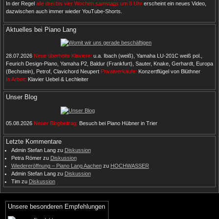
In der Regel
alle drei bis vier Wochen samstags um 8 Uhr
erscheint ein neues Video,
dazwischen auch immer wieder YouTube-Shorts.
Aktuelles bei Piano Lang
28.07.2026
Neue überholte Klaviere:
u.a. Ibach (weiß), Yamaha LU-201C weiß pol.,
Feurich Design-Piano, Yamaha P2, Baldur (Frankfurt), Sauter, Knake, Gerhardt, Europa
(Bechstein), Petrof, Clavichord Neupert
Privatverkäufe:
Konzertflügel von Blüthner
In Arbeit:
Klavier Uebel & Lechleiter
Unser Blog
05.08.2026
Neuer Blogbeitrag:
Besuch bei Piano Hübner in Trier
Letzte Kommentare
Admin Stefan Lang
zu
Diskussion
Petra Römer
zu
Diskussion
Wiedereröffnung – Piano Lang Aachen
zu
HOCHWASSER
Admin Stefan Lang
zu
Diskussion
Tim
zu
Diskussion
Unsere besonderen Empfehlungen