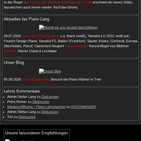
In der Regel
alle drei bis vier Wochen samstags um 8 Uhr
erscheint ein neues Video,
dazwischen auch immer wieder YouTube-Shorts.
Aktuelles bei Piano Lang
28.07.2026
Neue überholte Klaviere:
u.a. Ibach (weiß), Yamaha LU-201C weiß pol.,
Feurich Design-Piano, Yamaha P2, Baldur (Frankfurt), Sauter, Knake, Gerhardt, Europa
(Bechstein), Petrof, Clavichord Neupert
Privatverkäufe:
Konzertflügel von Blüthner
In Arbeit:
Klavier Uebel & Lechleiter
Unser Blog
05.08.2026
Neuer Blogbeitrag:
Besuch bei Piano Hübner in Trier
Letzte Kommentare
Admin Stefan Lang
zu
Diskussion
Petra Römer
zu
Diskussion
Wiedereröffnung – Piano Lang Aachen
zu
HOCHWASSER
Admin Stefan Lang
zu
Diskussion
Tim
zu
Diskussion
Unsere besonderen Empfehlungen