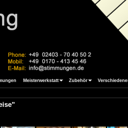
mungen
Meisterwerkstatt
Zubehör
Verschiedene
eise"