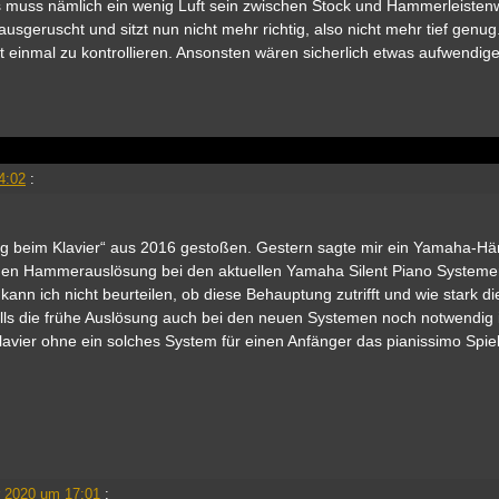
s muss nämlich ein wenig Luft sein zwischen Stock und Hammerleistenw
 rausgeruscht und sitzt nun nicht mehr richtig, also nicht mehr tief gen
st einmal zu kontrollieren. Ansonsten wären sicherlich etwas aufwendig
4:02
:
ng beim Klavier“ aus 2016 gestoßen. Gestern sagte mir ein Yamaha-Hä
ühen Hammerauslösung bei den aktuellen Yamaha Silent Piano System
kann ich nicht beurteilen, ob diese Behauptung zutrifft und wie stark di
Falls die frühe Auslösung auch bei den neuen Systemen noch notwendig 
lavier ohne ein solches System für einen Anfänger das pianissimo Spiel
 2020 um 17:01
: