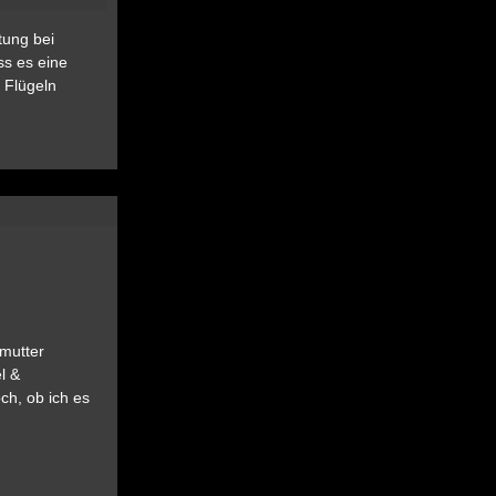
tung bei
ss es eine
 Flügeln
ßmutter
l &
ch, ob ich es