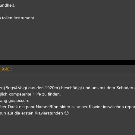
undheit.
 tollen Instrument
 9:40
:
vier (Bogs&Voigt aus den 1920er) beschädigt und uns mit dem Schaden a
ich kompetente Hilfe zu finden.
 Lang gestossen.
aber Dank ein paar Namen/Kontakten ist unser Klavier inzwischen repar
 nun auf die ersten Klavierstunden 🙂