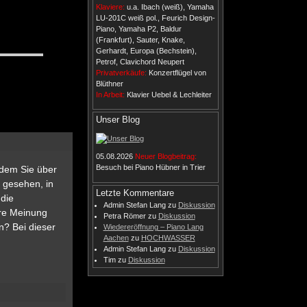
Klaviere:
u.a. Ibach (weiß), Yamaha
LU-201C weiß pol., Feurich Design-
Piano, Yamaha P2, Baldur
(Frankfurt), Sauter, Knake,
Gerhardt, Europa (Bechstein),
Petrof, Clavichord Neupert
Privatverkäufe:
Konzertflügel von
Blüthner
In Arbeit:
Klavier Uebel & Lechleiter
Unser Blog
05.08.2026
Neuer Blogbeitrag:
Besuch bei Piano Hübner in Trier
 dem Sie über
 gesehen, in
Letzte Kommentare
 die
Admin Stefan Lang
zu
Diskussion
hre Meinung
Petra Römer
zu
Diskussion
n? Bei dieser
Wiedereröffnung – Piano Lang
Aachen
zu
HOCHWASSER
Admin Stefan Lang
zu
Diskussion
Tim
zu
Diskussion