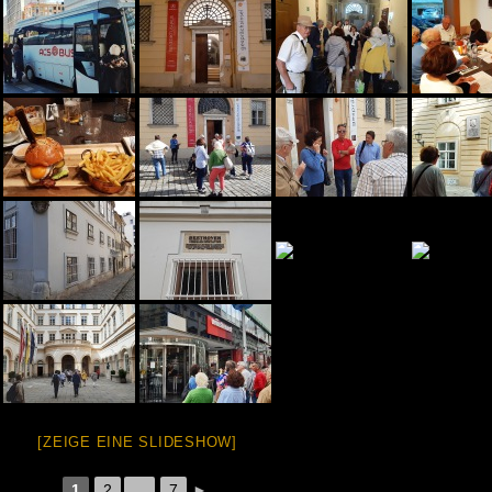
[ZEIGE EINE SLIDESHOW]
1
2
...
7
►