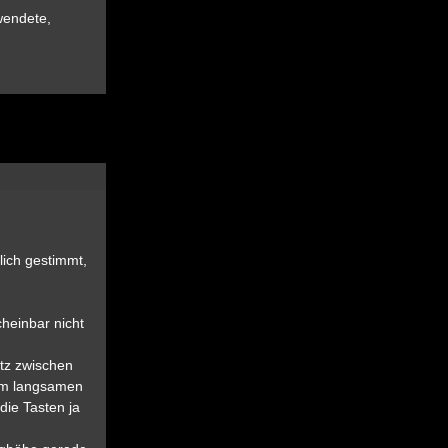
wendete,
lich gestimmt,
cheinbar nicht
atz zwischen
im langsamen
die Tasten ja