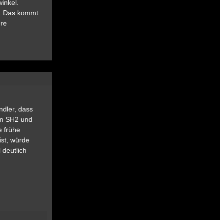
inkel.
ug. Das kommt
ere
ndler, dass
en SH2 und
e frühe
ist, würde
 deutlich