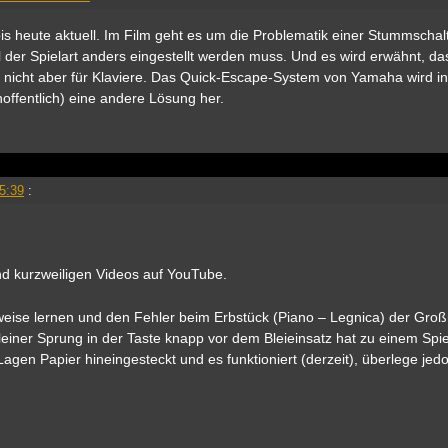
 bis heute aktuell. Im Film geht es um die Problematik einer Stummschal
l der Spielart anders eingestellt werden muss. Und es wird erwähnt, da
, nicht aber für Klaviere. Das Quick-Escape-System von Yamaha wird in
offentlich) eine andere Lösung her.
5:39
:
und kurzweiligen Videos auf YouTube.
sweise lernen und den Fehler beim Erbstück (Piano – Legnica) der Gro
 kleiner Sprung in der Taste knapp vor dem Bleieinsatz hat zu einem Spie
gen Papier hineingesteckt und es funktioniert (derzeit), überlege jedo