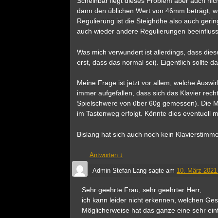
Scheinbar liegt dieses Problem aber auch nich
dann den üblichen Wert von 46mm beträgt, w
Regulierung ist die Steighöhe also auch gerin
auch wieder andere Regulierungen beeinfluss
Was mich verwundert ist allerdings, dass die
erst, dass das normal sei). Eigentlich sollte
Meine Frage ist jetzt vor allem, welche Auswi
immer aufgefallen, dass sich das Klavier rech
Spielschwere von über 60g gemessen). Die Mec
im Tastenweg erfolgt. Könnte dies eventuell
Bislang hat sich auch noch kein Klavierstimm
Antworten
↓
Admin Stefan Lang
sagte am
10. März 2021
Sehr geehrte Frau, sehr geehrter Herr,
ich kann leider nicht erkennen, welchen Ge
Möglicherweise hat das ganze eine sehr ein