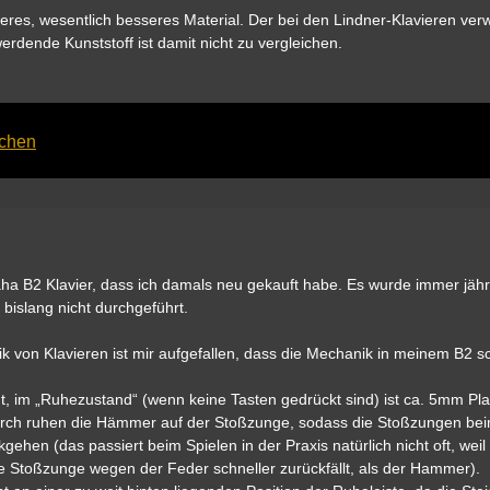
eres, wesentlich besseres Material. Der bei den Lindner-Klavieren ver
rdende Kunststoff ist damit nicht zu vergleichen.
achen
maha B2 Klavier, dass ich damals neu gekauft habe. Es wurde immer jähr
bislang nicht durchgeführt.
k von Klavieren ist mir aufgefallen, dass die Mechanik in meinem B2 s
t, im „Ruhezustand“ (wenn keine Tasten gedrückt sind) ist ca. 5mm Pl
urch ruhen die Hämmer auf der Stoßzunge, sodass die Stoßzungen be
gehen (das passiert beim Spielen in der Praxis natürlich nicht oft, weil 
e Stoßzunge wegen der Feder schneller zurückfällt, als der Hammer).