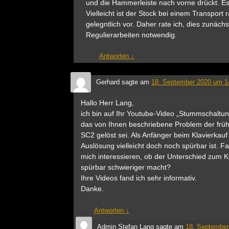
und die Hammerleiste nach vorne drückt. E
Vielleicht ist der Stock bei einem Transport
gelegntlich vor. Daher rate ich, dies zunäch
Regulierarbeiten notwendig.
Antworten
↓
Gerhard
sagte am
18. September 2020 um 1
Hallo Herr Lang,
ich bin auf Ihr Youtube-Video „Stummschaltu
das von Ihnen beschriebene Problem der fr
SC2 gelöst sei. Als Anfänger beim Klavierkauf 
Auslösung vielleicht doch noch spürbar ist. 
mich interessieren, ob der Unterschied zum K
spürbar schwieriger macht?
Ihre Videos fand ich sehr informativ.
Danke.
Antworten
↓
Admin Stefan Lang
sagte am
18. September