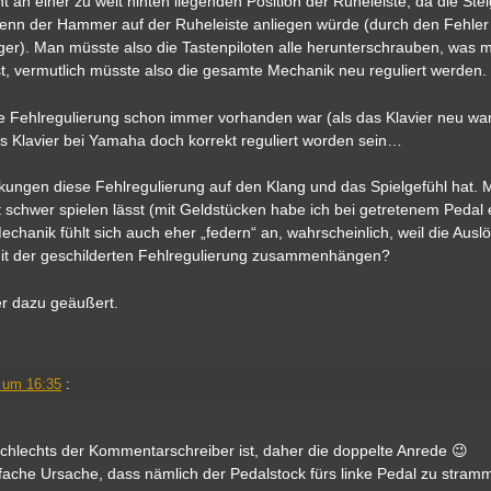
t an einer zu weit hinten liegenden Position der Ruheleiste, da die St
enn der Hammer auf der Ruheleiste anliegen würde (durch den Fehler 
ger). Man müsste also die Tastenpiloten alle herunterschrauben, was mi
t, vermutlich müsste also die gesamte Mechanik neu reguliert werden.
se Fehlregulierung schon immer vorhanden war (als das Klavier neu war
 das Klavier bei Yamaha doch korrekt reguliert worden sein…
rkungen diese Fehlregulierung auf den Klang und das Spielgefühl hat. M
t schwer spielen lässt (mit Geldstücken habe ich bei getretenem Pedal 
hanik fühlt sich auch eher „federn“ an, wahrscheinlich, weil die Ausl
 mit der geschilderten Fehlregulierung zusammenhängen?
er dazu geäußert.
 um 16:35
:
schlechts der Kommentarschreiber ist, daher die doppelte Anrede 😉
fache Ursache, dass nämlich der Pedalstock fürs linke Pedal zu stramm