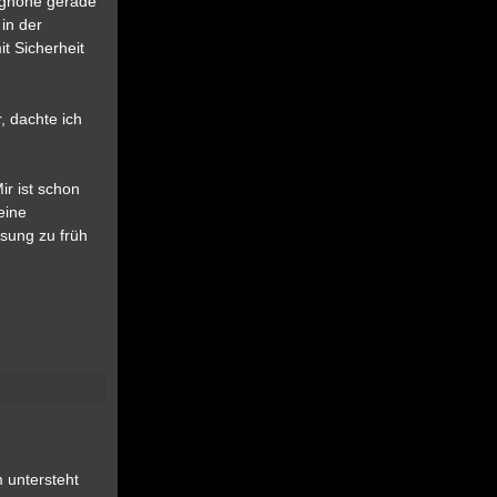
eighöhe gerade
in der
t Sicherheit
, dachte ich
ir ist schon
eine
ösung zu früh
 untersteht