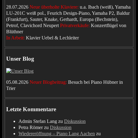
28.07.2026
Neue überholte Klaviere:
u.a. Ibach (weiß), Yamaha
LU-201C weiß pol., Feurich Design-Piano, Yamaha P2, Baldur
(Frankfurt), Sauter, Knake, Gerhardt, Europa (Bechstein),
Petrof, Clavichord Neupert
Privatverkäufe:
Konzertflügel von
Blüthner
In Arbeit:
Klavier Uebel & Lechleiter
Unser Blog
05.08.2026
Neuer Blogbeitrag:
Besuch bei Piano Hübner in
Trier
Letzte Kommentare
Admin Stefan Lang
zu
Diskussion
Petra Römer
zu
Diskussion
Wiedereröffnung – Piano Lang Aachen
zu