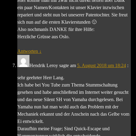
Hier konnte man mir zwar nicht direkt helfen aber Dank
ein paar Namen/Kontakten ist unser Klavier inzwischen
repariert und steht nun bei uneserer Patentochter. Sie freut
sich nun auf die ersten Klavierstunden 🙂
Also nochmanls DANKE für ihre Hilfe:
Herzliche Grüsse aus Oslo.
Antworten
↓
Hendrik Leroy
sagte am
5. August 2018 um 18:24
:
sehr geehrter Herr Lang.
Ich habe bei You Tube zum Thema Stummschaltung
gesehen und habe anschließend im Internet weiter gesucht
und das neue Silent SH von Yamaha durchgelesen. Bei
Yamaha nun hat man wohl auch das Problem mit der
Mechaniek erkannt und der Anschein nach das Gelbe vom
Ei entwickelt.
Daraufhin meine Frage; Sind Quick-Escape und
Hammerstopper wirklich die entscheidende