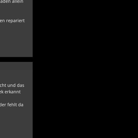
haden allein
en repariert
cht und das
ek erkannt
er fehlt da