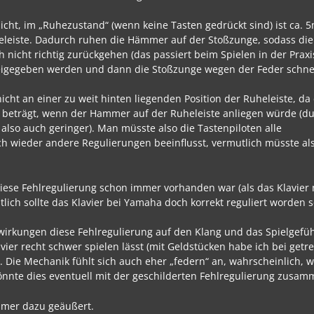
cht, im „Ruhezustand“ (wenn keine Tasten gedrückt sind) ist ca. 
leiste. Dadurch ruhen die Hämmer auf der Stoßzunge, sodass di
nicht richtig zurückgehen (das passiert beim Spielen in der Praxi
l freigegeben werden und dann die Stoßzunge wegen der Feder schne
icht an einer zu weit hinten liegenden Position der Ruheleiste, da
beträgt, wenn der Hammer auf der Ruheleiste anliegen würde (d
 also auch geringer). Man müsste also die Tastenpiloten alle
h wieder andere Regulierungen beeinflusst, vermutlich müsste al
diese Fehlregulierung schon immer vorhanden war (als das Klavier
ntlich sollte das Klavier bei Yamaha doch korrekt reguliert worden 
swirkungen diese Fehlregulierung auf den Klang und das Spielgefühl
vier recht schwer spielen lässt (mit Geldstücken habe ich bei get
Die Mechanik fühlt sich auch eher „federn“ an, wahrscheinlich, w
Könnte dies eventuell mit der geschilderten Fehlregulierung zus
immer dazu geäußert.