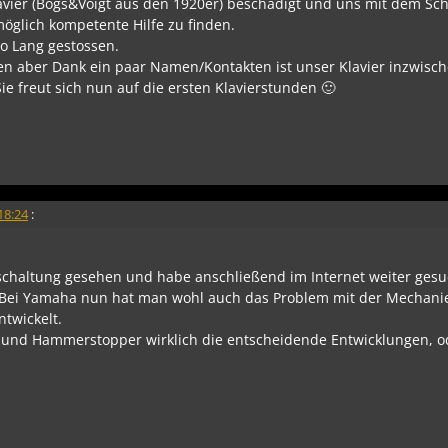
Klavier (Bogs&Voigt aus den 1920er) beschädigt und uns mit dem Sc
öglich kompetente Hilfe zu finden.
no Lang gestossen.
fen aber Dank ein paar Namen/Kontakten ist unser Klavier inzwisch
ie freut sich nun auf die ersten Klavierstunden 🙂
18:24
:
haltung gesehen und habe anschließend im Internet weiter gesu
 Bei Yamaha nun hat man wohl auch das Problem mit der Mechani
twickelt.
 und Hammerstopper wirklich die entscheidende Entwicklungen, od