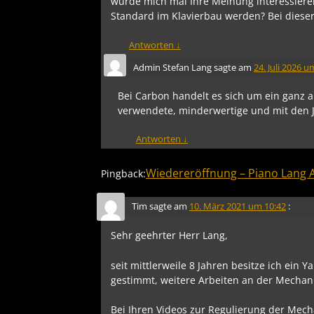
würde mich mal Ihre Meinung interessiere
Standard im Klavierbau werden? Bei dieser
Antworten
↓
Admin Stefan Lang
sagte am
24. Juli 2026 u
Bei Carbon handelt es sich um ein ganz a
verwendete, minderwertige und mit den J
Antworten
↓
Wiedereröffnung – Piano Lang 
Pingback:
Tim
sagte am
10. März 2021 um 10:42
:
Sehr geehrter Herr Lang,
seit mittlerweile 8 Jahren besitze ich ein
gestimmt, weitere Arbeiten an der Mechani
Bei Ihren Videos zur Regulierung der Mech