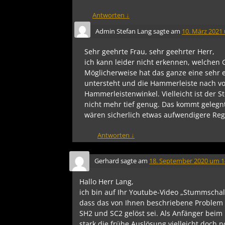
Antworten
↓
Admin Stefan Lang
sagte am
10. März 2021
Sehr geehrte Frau, sehr geehrter Herr,
ich kann leider nicht erkennen, welchen
Möglicherweise hat das ganze eine sehr e
untersteht und die Hammerleiste nach vo
Hammerleistenwinkel. Vielleicht ist der S
nicht mehr tief genug. Das kommt gelegntl
wären sicherlich etwas aufwendigere Reg
Antworten
↓
Gerhard
sagte am
18. September 2020 um 1
Hallo Herr Lang,
ich bin auf Ihr Youtube-Video „Stummschal
dass das von Ihnen beschriebene Problem
SH2 und SC2 gelöst sei. Als Anfänger beim 
stark die frühe Auslösung vielleicht doch 