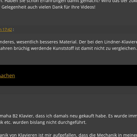
n. Haben Sie schon Erfahrungen damit gemacht? Wird das der zuk
 Gelegenheit auch vielen Dank für Ihre Videos!
m 17:42
:
nderes, wesentlich besseres Material. Der bei den Lindner-Klavier
ahren brüchig werdende Kunststoff ist damit nicht zu vergleichen
Aachen
 Yamaha B2 Klavier, dass ich damals neu gekauft habe. Es wurde imm
k etc. wurden bislang nicht durchgeführt.
anik von Klavieren ist mir aufgefallen, dass die Mechanik in mein