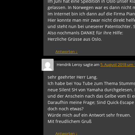
Im Juni hat eine Spedition in Oslo unser 
gelassen. In Norwegen war es dann nicht m
Im Internet bin ich dann auf die Firma Pia
Hier konnte man mir zwar nicht direkt hel
und steht nun bei uneserer Patentochter. S
Also nochmanls DANKE für ihre Hilfe:
Herzliche Grüsse aus Oslo.
Antworten
↓
Hendrik Leroy
sagte am
5. August 2018 um 
sehr geehrter Herr Lang.
Ich habe bei You Tube zum Thema Stummsc
neue Silent SH von Yamaha durchgelesen.
und der Anschein nach das Gelbe vom Ei en
Daraufhin meine Frage; Sind Quick-Escape
doch noch etwas?
Würde mich auf ein Antwort sehr freuen.
Mit freudlichem Gruß
Antworten
↓