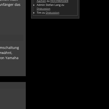
Aachen
zu
HOCHWASSER
 Anfänger das
Admin Stefan Lang
zu
Diskussion
Tim
zu
Diskussion
ummschaltung
erwähnt,
m von Yamaha