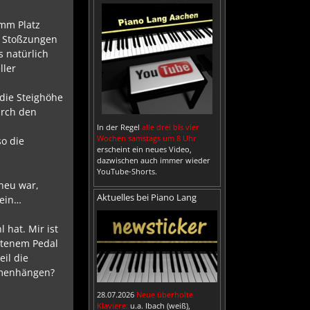
5mm Platz
e Stoßzungen
s natürlich
ller
 die Steighöhe
urch den
In der Regel
alle drei bis vier
Wochen samstags um 8 Uhr
so die
erscheint ein neues Video,
dazwischen auch immer wieder
YouTube-Shorts.
 neu war,
Aktuelles bei Piano Lang
sein…
 hat. Mir ist
retenem Pedal
eil die
ammenhängen?
28.07.2026
Neue überholte
Klaviere:
u.a. Ibach (weiß),