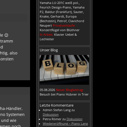
Yamaha LU-201C weiß pol.,
Feurich Design-Piano, Yamaha
P2, Baldur (Frankfurt), Sauter,
Knake, Gerhardt, Europa
(Bechstein), Petrof, Clavichord
Neupert
Privatverkäufe:
Konzertflügel von Blüthner
de 😉
In Arbeit:
Klavier Uebel &
Lechleiter
 stramm
nd
Unser Blog
htig, also
nsonsten
05.08.2026
Neuer Blogbeitrag:
Besuch bei Piano Hübner in Trier
Letzte Kommentare
aha-Händler,
Admin Stefan Lang
zu
ano Systemen
Diskussion
Petra Römer
zu
Diskussion
t und wie
Wiedereröffnung – Piano Lang
stemen noch