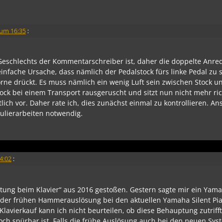
 um 16:35
:
 Geschlechts der Kommentarschreiber ist, daher die doppelte Anre
infache Ursache, dass nämlich der Pedalstock fürs linke Pedal zu
rne drückt. Es muss nämlich ein wenig Luft sein zwischen Stock u
tock bei einem Transport rausgeruscht und sitzt nun nicht mehr ric
ich vor. Daher rate ich, dies zunächst einmal zu kontrollieren. A
ulierarbeiten notwendig.
4:02
:
tung beim Klavier“ aus 2016 gestoßen. Gestern sagte mir ein Yam
 der frühen Hammerauslösung bei den aktuellen Yamaha Silent Pi
Klavierkauf kann ich nicht beurteilen, ob diese Behauptung zutriff
noch spürbar ist. Falls die frühe Auslösung auch bei den neuen Sy