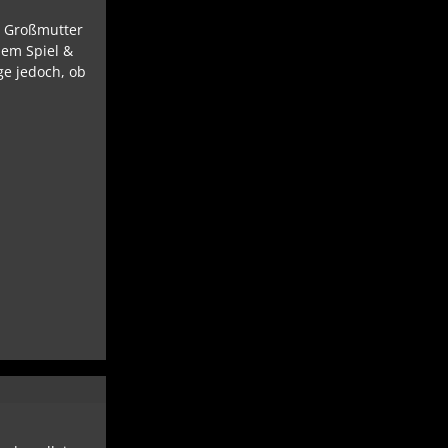
er Großmutter
nem Spiel &
ge jedoch, ob