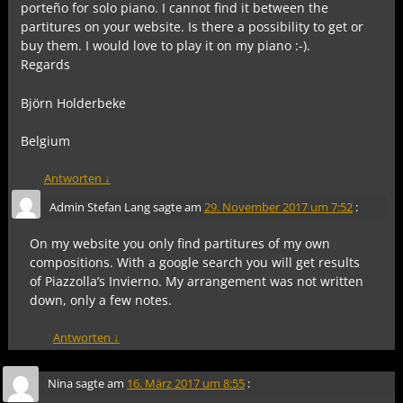
porteño for solo piano. I cannot find it between the
partitures on your website. Is there a possibility to get or
buy them. I would love to play it on my piano :-).
Regards
Björn Holderbeke
Belgium
Antworten
↓
Admin Stefan Lang
sagte am
29. November 2017 um 7:52
:
On my website you only find partitures of my own
compositions. With a google search you will get results
of Piazzolla’s Invierno. My arrangement was not written
down, only a few notes.
Antworten
↓
Nina
sagte am
16. März 2017 um 8:55
: