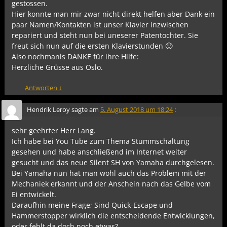
gestossen.
Hier konnte man mir zwar nicht direkt helfen aber Dank ein
paar Namen/Kontakten ist unser Klavier inzwischen
repariert und steht nun bei uneserer Patentochter. Sie
freut sich nun auf die ersten Klavierstunden 🙂
Also nochmanls DANKE für ihre Hilfe:
Herzliche Grüsse aus Oslo.
Antworten
↓
Hendrik Leroy
sagte am
5. August 2018 um 18:24
:
sehr geehrter Herr Lang.
Ich habe bei You Tube zum Thema Stummschaltung
gesehen und habe anschließend im Internet weiter
gesucht und das neue Silent SH von Yamaha durchgelesen.
Bei Yamaha nun hat man wohl auch das Problem mit der
Mechaniek erkannt und der Anschein nach das Gelbe vom
Ei entwickelt.
Daraufhin meine Frage; Sind Quick-Escape und
Hammerstopper wirklich die entscheidende Entwicklungen,
oder fehlt da doch noch etwas?