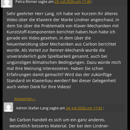
Petra Römer
sagte am
23. Juli 2026 um 11:46
:
Sehr geehrter Herr Lang, ich habe vor Kurzem Ihr älteres
Video über die Klaviere der Marke Lindner angeschaut, in
dem Sie über die Problematik von Klaver-Mechaniken mit
Kunststoff-Komponenten berichtet haben.Nun habe ich
gerade ein Video gesehen, in dem über die
Neuentwicklung über Mechaniken aus Carbon berichtet
wurde. Als Vorteil zur Renner-Mechanik wurde die
unveränderlich gute Spielbarkeit genannt, auch bei
ungünstigen klimatischen Bedingungen. Dazu würde mich
mal Ihre Meinung interessieren. Haben Sie schon
Erfahrungen damit gemacht? Wird das der zukünftige
Standard im Klavierbau werden? Bei dieser Gelegenheit
auch vielen Dank für Ihre Videos!
Antworten
↓
Admin Stefan Lang
sagte am
24. Juli 2026 um 17:42
:
Bei Carbon handelt es sich um ein ganz anderes,
wesentlich besseres Material. Der bei den Lindner-