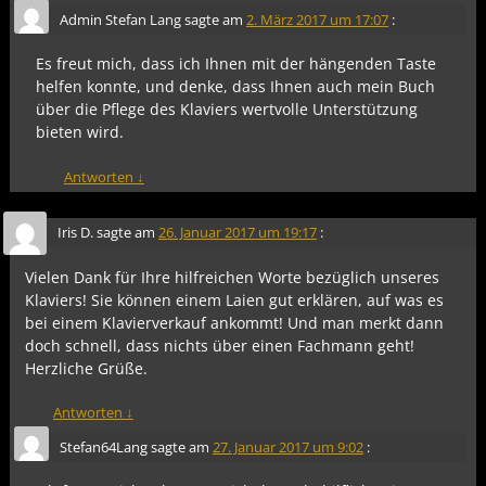
Admin Stefan Lang
sagte am
2. März 2017 um 17:07
:
Es freut mich, dass ich Ihnen mit der hängenden Taste
helfen konnte, und denke, dass Ihnen auch mein Buch
über die Pflege des Klaviers wertvolle Unterstützung
bieten wird.
Antworten
↓
Iris D.
sagte am
26. Januar 2017 um 19:17
:
Vielen Dank für Ihre hilfreichen Worte bezüglich unseres
Klaviers! Sie können einem Laien gut erklären, auf was es
bei einem Klavierverkauf ankommt! Und man merkt dann
doch schnell, dass nichts über einen Fachmann geht!
Herzliche Grüße.
Antworten
↓
Stefan64Lang
sagte am
27. Januar 2017 um 9:02
: