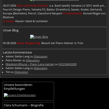
28.07.2026
Neue überholte Klaviere:
u.a. Ibach (weiß), Yamaha LU-201C weiß pol.,
Feurich Design-Piano, Yamaha P2, Baldur (Frankfurt), Sauter, Knake, Gerhardt,
Europa (Bechstein), Petrof, Clavichord Neupert
Privatverkäufe:
Konzertflügel von
Blüthner
In Arbeit:
Klavier Uebel & Lechleiter
Unser Blog
05.08.2026
Neuer Blogbeitrag:
Besuch bei Piano Hübner in Trier
Letzte Kommentare
Admin Stefan Lang
zu
Diskussion
Petra Römer
zu
Diskussion
Wiedereröffnung – Piano Lang Aachen
zu
HOCHWASSER
Admin Stefan Lang
zu
Diskussion
Tim
zu
Diskussion
Unsere besonderen
Empfehlungen
Clara Schumann – Biografie