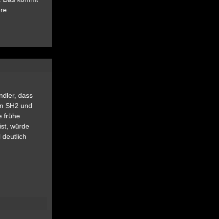
ere
ndler, dass
en SH2 und
e frühe
ist, würde
 deutlich