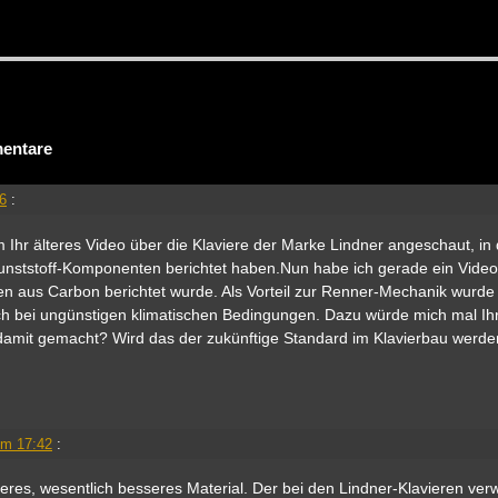
entare
46
:
 Ihr älteres Video über die Klaviere der Marke Lindner angeschaut, in
unststoff-Komponenten berichtet haben.Nun habe ich gerade ein Video
 aus Carbon berichtet wurde. Als Vorteil zur Renner-Mechanik wurde
uch bei ungünstigen klimatischen Bedingungen. Dazu würde mich mal I
damit gemacht? Wird das der zukünftige Standard im Klavierbau werde
!
um 17:42
:
eres, wesentlich besseres Material. Der bei den Lindner-Klavieren ver