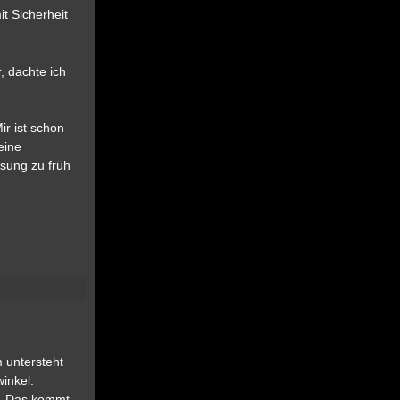
t Sicherheit
, dachte ich
ir ist schon
eine
ösung zu früh
 untersteht
inkel.
ug. Das kommt