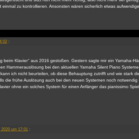
st einmal zu kontrollieren. Ansonsten wären sicherlich etwas aufwendig
4:02
:
ng beim Klavier“ aus 2016 gestoßen. Gestern sagte mir ein Yamaha-Hä
ühen Hammerauslösung bei den aktuellen Yamaha Silent Piano System
kann ich nicht beurteilen, ob diese Behauptung zutrifft und wie stark di
Falls die frühe Auslösung auch bei den neuen Systemen noch notwendig 
lavier ohne ein solches System für einen Anfänger das pianissimo Spiel
 2020 um 17:01
: