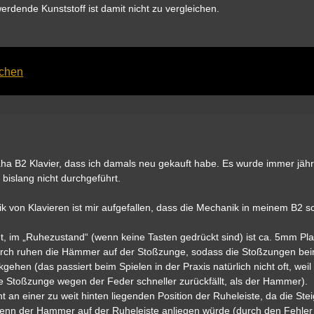
rdende Kunststoff ist damit nicht zu vergleichen.
achen
maha B2 Klavier, dass ich damals neu gekauft habe. Es wurde immer jähr
bislang nicht durchgeführt.
k von Klavieren ist mir aufgefallen, dass die Mechanik in meinem B2 s
t, im „Ruhezustand“ (wenn keine Tasten gedrückt sind) ist ca. 5mm Pl
urch ruhen die Hämmer auf der Stoßzunge, sodass die Stoßzungen be
gehen (das passiert beim Spielen in der Praxis natürlich nicht oft, weil 
e Stoßzunge wegen der Feder schneller zurückfällt, als der Hammer).
t an einer zu weit hinten liegenden Position der Ruheleiste, da die St
enn der Hammer auf der Ruheleiste anliegen würde (durch den Fehler 