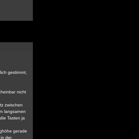
lich gestimmt,
cheinbar nicht
atz zwischen
im langsamen
die Tasten ja
eighöhe gerade
in der