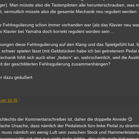
ger). Man müsste also die Tastenpiloten alle herunterschrauben, was mi
t, vermutlich müsste also die gesamte Mechanik neu reguliert werden.
se Fehlregulierung schon immer vorhanden war (als das Klavier neu war
 das Klavier bei Yamaha doch korrekt reguliert worden sein…
rkungen diese Fehlregulierung auf den Klang und das Spielgefühl hat. M
t schwer spielen lässt (mit Geldstücken habe ich bei getretenem Pedal 
hanik fühlt sich auch eher „federn“ an, wahrscheinlich, weil die Ausl
 mit der geschilderten Fehlregulierung zusammenhängen?
er dazu geäußert.
 um 16:35
:
schlechts der Kommentarschreiber ist, daher die doppelte Anrede 😉
fache Ursache, dass nämlich der Pedalstock fürs linke Pedal zu stramm
s muss nämlich ein wenig Luft sein zwischen Stock und Hammerleistenw
 rausgeruscht und sitzt nun nicht mehr richtig, also nicht mehr tief gen