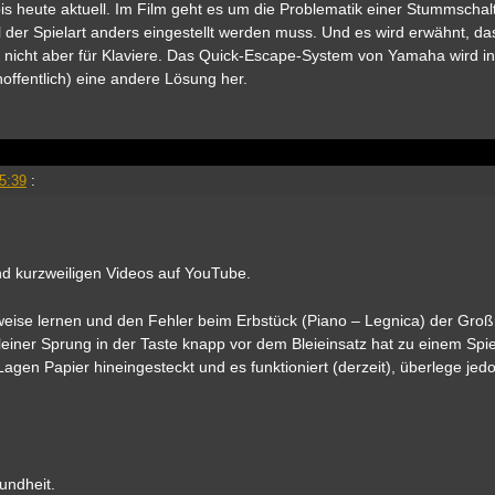
 bis heute aktuell. Im Film geht es um die Problematik einer Stummschal
l der Spielart anders eingestellt werden muss. Und es wird erwähnt, da
, nicht aber für Klaviere. Das Quick-Escape-System von Yamaha wird in
offentlich) eine andere Lösung her.
5:39
:
und kurzweiligen Videos auf YouTube.
sweise lernen und den Fehler beim Erbstück (Piano – Legnica) der Gro
 kleiner Sprung in der Taste knapp vor dem Bleieinsatz hat zu einem Spie
gen Papier hineingesteckt und es funktioniert (derzeit), überlege jedo
undheit.