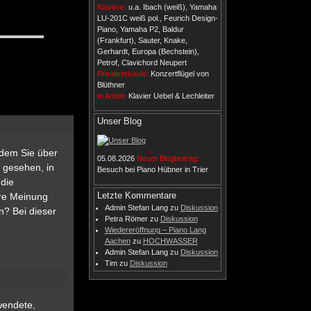
Klaviere:
u.a. Ibach (weiß), Yamaha
LU-201C weiß pol., Feurich Design-
Piano, Yamaha P2, Baldur
(Frankfurt), Sauter, Knake,
Gerhardt, Europa (Bechstein),
Petrof, Clavichord Neupert
Privatverkäufe:
Konzertflügel von
Blüthner
In Arbeit:
Klavier Uebel & Lechleiter
Unser Blog
 dem Sie über
05.08.2026
Neuer Blogbeitrag:
 gesehen, in
Besuch bei Piano Hübner in Trier
 die
Letzte Kommentare
hre Meinung
Admin Stefan Lang
zu
Diskussion
n? Bei dieser
Petra Römer
zu
Diskussion
Wiedereröffnung – Piano Lang
Aachen
zu
HOCHWASSER
Admin Stefan Lang
zu
Diskussion
Tim
zu
Diskussion
wendete,