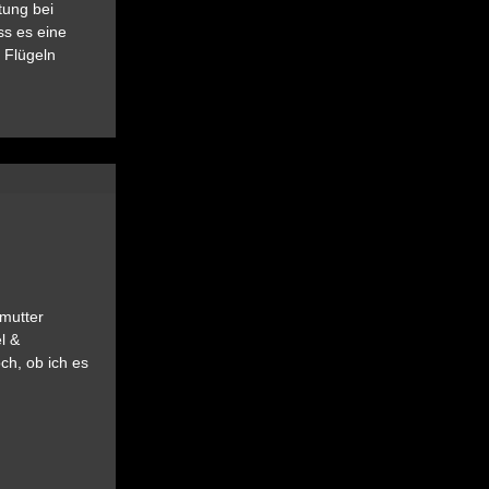
tung bei
ss es eine
 Flügeln
ßmutter
l &
ch, ob ich es