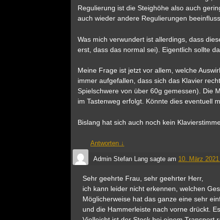
Regulierung ist die Steighöhe also auch gerin
auch wieder andere Regulierungen beeinfluss
Was mich verwundert ist allerdings, dass die
erst, dass das normal sei). Eigentlich sollte
Meine Frage ist jetzt vor allem, welche Auswi
immer aufgefallen, dass sich das Klavier rech
Spielschwere von über 60g gemessen). Die Mec
im Tastenweg erfolgt. Könnte dies eventuell
Bislang hat sich auch noch kein Klavierstimm
Antworten
↓
Admin Stefan Lang
sagte am
10. März 2021
Sehr geehrte Frau, sehr geehrter Herr,
ich kann leider nicht erkennen, welchen Ge
Möglicherweise hat das ganze eine sehr ein
und die Hammerleiste nach vorne drückt. E
Vielleicht ist der Stock bei einem Transport