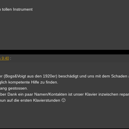
 tollen Instrument
 9:40
:
vier (Bogs&Voigt aus den 1920er) beschädigt und uns mit dem Schaden a
ich kompetente Hilfe zu finden.
 Lang gestossen.
aber Dank ein paar Namen/Kontakten ist unser Klavier inzwischen repar
 nun auf die ersten Klavierstunden 🙂