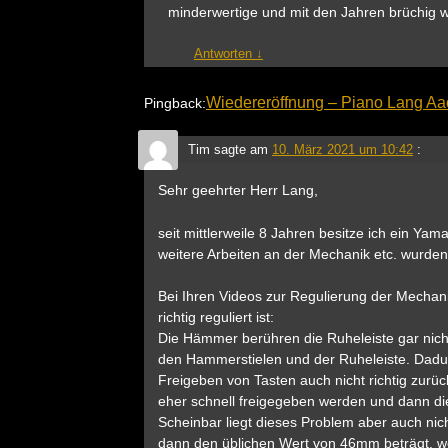
minderwertige und mit den Jahren brüchig we
Antworten
↓
Wiedereröffnung – Piano Lang A
Pingback:
Tim
sagte am
10. März 2021 um 10:42
:
Sehr geehrter Herr Lang,
seit mittlerweile 8 Jahren besitze ich ein Ya
weitere Arbeiten an der Mechanik etc. wurden 
Bei Ihren Videos zur Regulierung der Mechani
richtig reguliert ist:
Die Hämmer berühren die Ruheleiste gar nich
den Hammerstielen und der Ruheleiste. Dad
Freigeben von Tasten auch nicht richtig zurück
eher schnell freigegeben werden und dann di
Scheinbar liegt dieses Problem aber auch nich
dann den üblichen Wert von 46mm beträgt, w