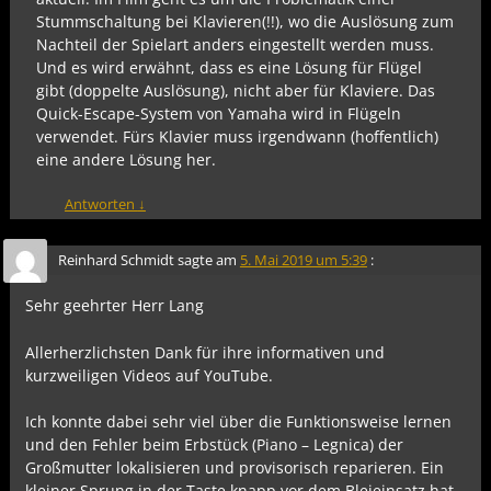
Stummschaltung bei Klavieren(!!), wo die Auslösung zum
Nachteil der Spielart anders eingestellt werden muss.
Und es wird erwähnt, dass es eine Lösung für Flügel
gibt (doppelte Auslösung), nicht aber für Klaviere. Das
Quick-Escape-System von Yamaha wird in Flügeln
verwendet. Fürs Klavier muss irgendwann (hoffentlich)
eine andere Lösung her.
Antworten
↓
Reinhard Schmidt
sagte am
5. Mai 2019 um 5:39
:
Sehr geehrter Herr Lang
Allerherzlichsten Dank für ihre informativen und
kurzweiligen Videos auf YouTube.
Ich konnte dabei sehr viel über die Funktionsweise lernen
und den Fehler beim Erbstück (Piano – Legnica) der
Großmutter lokalisieren und provisorisch reparieren. Ein
kleiner Sprung in der Taste knapp vor dem Bleieinsatz hat