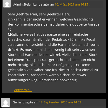
Admin Stefan Lang
sagte am
10. März 2021 um 16:35
:
Sehr geehrte Frau, sehr geehrter Herr,
ich kann leider nicht erkennen, welchen Geschlechts
der Kommentarschreiber ist, daher die doppelte Anrede
😉
Möglicherweise hat das ganze eine sehr einfache
Ursache, dass nämlich der Pedalstock fürs linke Pedal
zu stramm untersteht und die Hammerleiste nach vorne
drückt. Es muss nämlich ein wenig Luft sein zwischen
Stock und Hammerleistenwinkel. Vielleicht ist der Stock
bei einem Transport rausgeruscht und sitzt nun nicht
mehr richtig, also nicht mehr tief genug. Das kommt
gelegntlich vor. Daher rate ich, dies zunächst einmal zu
kontrollieren. Ansonsten wären sicherlich etwas
aufwendigere Regulierarbeiten notwendig.
Antworten
↓
Gerhard
sagte am
18. September 2020 um 14:02
: