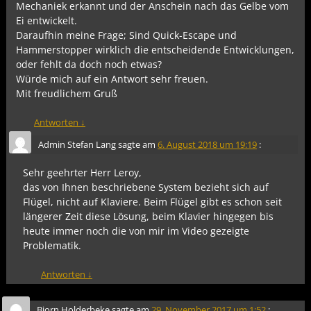
Mechaniek erkannt und der Anschein nach das Gelbe vom
Ei entwickelt.
Daraufhin meine Frage; Sind Quick-Escape und
Hammerstopper wirklich die entscheidende Entwicklungen,
oder fehlt da doch noch etwas?
Würde mich auf ein Antwort sehr freuen.
Mit freudlichem Gruß
Antworten
↓
Admin Stefan Lang
sagte am
6. August 2018 um 19:19
:
Sehr geehrter Herr Leroy,
das von Ihnen beschriebene System bezieht sich auf
Flügel, nicht auf Klaviere. Beim Flügel gibt es schon seit
längerer Zeit diese Lösung, beim Klavier hingegen bis
heute immer noch die von mir im Video gezeigte
Problematik.
Antworten
↓
Bjorn Holderbeke
sagte am
29. November 2017 um 1:52
: