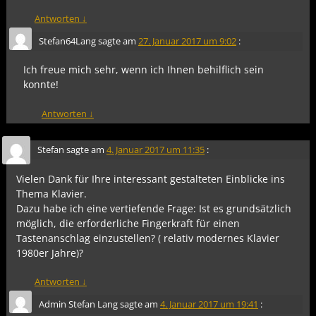
Antworten
↓
Stefan64Lang
sagte am
27. Januar 2017 um 9:02
:
Ich freue mich sehr, wenn ich Ihnen behilflich sein
konnte!
Antworten
↓
Stefan
sagte am
4. Januar 2017 um 11:35
:
Vielen Dank für Ihre interessant gestalteten Einblicke ins
Thema Klavier.
Dazu habe ich eine vertiefende Frage: Ist es grundsätzlich
möglich, die erforderliche Fingerkraft für einen
Tastenanschlag einzustellen? ( relativ modernes Klavier
1980er Jahre)?
Antworten
↓
Admin Stefan Lang
sagte am
4. Januar 2017 um 19:41
: