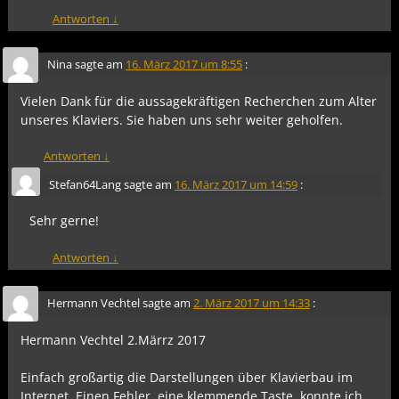
Antworten
↓
Nina
sagte am
16. März 2017 um 8:55
:
Vielen Dank für die aussagekräftigen Recherchen zum Alter
unseres Klaviers. Sie haben uns sehr weiter geholfen.
Antworten
↓
Stefan64Lang
sagte am
16. März 2017 um 14:59
:
Sehr gerne!
Antworten
↓
Hermann Vechtel
sagte am
2. März 2017 um 14:33
:
Hermann Vechtel 2.Märrz 2017
Einfach großartig die Darstellungen über Klavierbau im
Internet. Einen Fehler, eine klemmende Taste, konnte ich