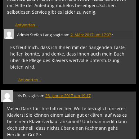
mit Hilfe der Anleitung mühelos beseitigen..Solchen
selbstlosen Service gibt es leider zu wenig.
Antworten
↓
Admin Stefan Lang
sagte am
2. März 2017 um 17:07
:
Es freut mich, dass ich Ihnen mit der hängenden Taste
helfen konnte, und denke, dass Ihnen auch mein Buch
über die Pflege des Klaviers wertvolle Unterstützung
bieten wird.
Antworten
↓
Iris D.
sagte am
26. Januar 2017 um 19:17
:
Vielen Dank für Ihre hilfreichen Worte bezüglich unseres
Klaviers! Sie können einem Laien gut erklären, auf was es
bei einem Klavierverkauf ankommt! Und man merkt dann
doch schnell, dass nichts über einen Fachmann geht!
Herzliche Grüße.