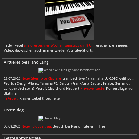
In der Regel
alle drei bis vier Wochen samstags um 8 Uhr
erscheint ein neues
Video, dazwischen auch immer wieder YouTube-Shorts.
Aktuelles bei Piano Lang
28.07.2026
Neue überholte Klaviere:
u.a. Ibach (weiß), Yamaha LU-201C weiß pol.,
Feurich Design-Piano, Yamaha P2, Baldur (Frankfurt), Sauter, Knake, Gerhardt,
Europa (Bechstein), Petrof, Clavichord Neupert
Privatverkäufe:
Konzertflügel von
Blüthner
In Arbeit:
Klavier Uebel & Lechleiter
Unser Blog
05.08.2026
Neuer Blogbeitrag:
Besuch bei Piano Hübner in Trier
Letzte Kommentare