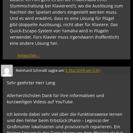
Stummschaltung bei Klavieren(!!), wo die Auslösung zum
Nachteil der Spielart anders eingestellt werden muss.
Und es wird erwähnt, dass es eine Lösung für Flügel
gibt (doppelte Auslösung), nicht aber für Klaviere. Das
Quick-Escape-System von Yamaha wird in Flügeln
verwendet. Fürs Klavier muss irgendwann (hoffentlich)
eine andere Lösung her.
Antworten
↓
Reinhard Schmidt
sagte am
5. Mai 2019 um 5:39
:
Sehr geehrter Herr Lang
Allerherzlichsten Dank für ihre informativen und
kurzweiligen Videos auf YouTube.
Ich konnte dabei sehr viel über die Funktionsweise lernen
und den Fehler beim Erbstück (Piano – Legnica) der
Großmutter lokalisieren und provisorisch reparieren. Ein
kleiner Sprung in der Taste knapp vor dem Bleieinsatz hat