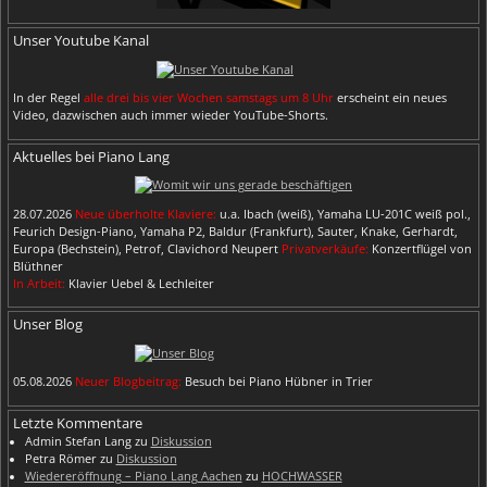
Unser Youtube Kanal
In der Regel
alle drei bis vier Wochen samstags um 8 Uhr
erscheint ein neues
Video, dazwischen auch immer wieder YouTube-Shorts.
Aktuelles bei Piano Lang
28.07.2026
Neue überholte Klaviere:
u.a. Ibach (weiß), Yamaha LU-201C weiß pol.,
Feurich Design-Piano, Yamaha P2, Baldur (Frankfurt), Sauter, Knake, Gerhardt,
Europa (Bechstein), Petrof, Clavichord Neupert
Privatverkäufe:
Konzertflügel von
Blüthner
In Arbeit:
Klavier Uebel & Lechleiter
Unser Blog
05.08.2026
Neuer Blogbeitrag:
Besuch bei Piano Hübner in Trier
Letzte Kommentare
Admin Stefan Lang
zu
Diskussion
Petra Römer
zu
Diskussion
Wiedereröffnung – Piano Lang Aachen
zu
HOCHWASSER