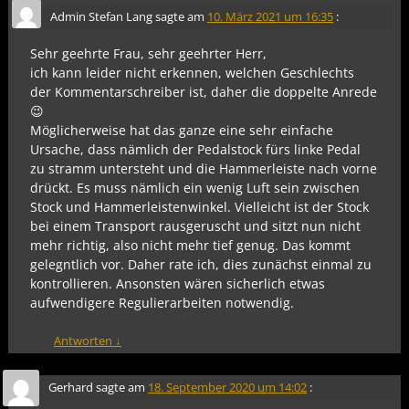
Admin Stefan Lang
sagte am
10. März 2021 um 16:35
:
Sehr geehrte Frau, sehr geehrter Herr,
ich kann leider nicht erkennen, welchen Geschlechts
der Kommentarschreiber ist, daher die doppelte Anrede
😉
Möglicherweise hat das ganze eine sehr einfache
Ursache, dass nämlich der Pedalstock fürs linke Pedal
zu stramm untersteht und die Hammerleiste nach vorne
drückt. Es muss nämlich ein wenig Luft sein zwischen
Stock und Hammerleistenwinkel. Vielleicht ist der Stock
bei einem Transport rausgeruscht und sitzt nun nicht
mehr richtig, also nicht mehr tief genug. Das kommt
gelegntlich vor. Daher rate ich, dies zunächst einmal zu
kontrollieren. Ansonsten wären sicherlich etwas
aufwendigere Regulierarbeiten notwendig.
Antworten
↓
Gerhard
sagte am
18. September 2020 um 14:02
: