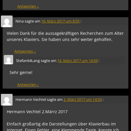
Antworten
↓
Nina
sagte am
16. März 2017 um 8:55
:
Vielen Dank für die aussagekräftigen Recherchen zum Alter
unseres Klaviers. Sie haben uns sehr weiter geholfen.
Antworten
↓
Stefan64Lang
sagte am
16. März 2017 um 14:59
:
Sehr gerne!
Antworten
↓
Hermann Vechtel
sagte am
2. März 2017 um 14:33
:
Hermann Vechtel 2.Märrz 2017
Einfach großartig die Darstellungen über Klavierbau im
Internet. Einen Fehler, eine klemmende Taste, konnte ich