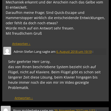
Mechaniek erkannt und der Anschein nach das Gelbe vom
Ei entwickelt.
Daraufhin meine Frage; Sind Quick-Escape und
Hammerstopper wirklich die entscheidende Entwicklungen,
oder fehlt da doch noch etwas?
Würde mich auf ein Antwort sehr freuen.
Mit freudlichem Gruß
Antworten
↓
Admin Stefan Lang
sagte am
6. August 2018 um 19:19
:
Sehr geehrter Herr Leroy,
das von Ihnen beschriebene System bezieht sich auf
Flügel, nicht auf Klaviere. Beim Flügel gibt es schon seit
längerer Zeit diese Lösung, beim Klavier hingegen bis
heute immer noch die von mir im Video gezeigte
Problematik.
Antworten
↓
Bjorn Holderbeke
sagte am
29. November 2017 um 1:52
: