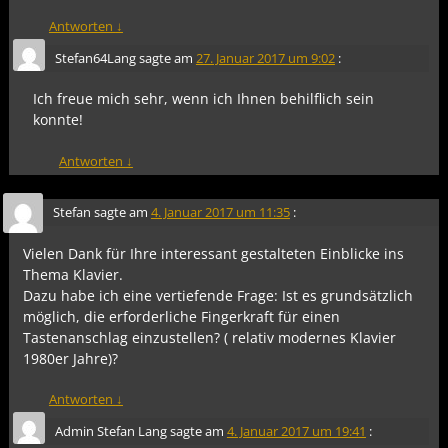
Antworten
↓
Stefan64Lang
sagte am
27. Januar 2017 um 9:02
:
Ich freue mich sehr, wenn ich Ihnen behilflich sein
konnte!
Antworten
↓
Stefan
sagte am
4. Januar 2017 um 11:35
:
Vielen Dank für Ihre interessant gestalteten Einblicke ins
Thema Klavier.
Dazu habe ich eine vertiefende Frage: Ist es grundsätzlich
möglich, die erforderliche Fingerkraft für einen
Tastenanschlag einzustellen? ( relativ modernes Klavier
1980er Jahre)?
Antworten
↓
Admin Stefan Lang
sagte am
4. Januar 2017 um 19:41
: