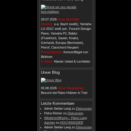
28.07.2026
Neue überholte
Klaviere:
u.a. Ibach (weiß), Yamaha
LU-201C weiß pol., Feurich Design-
Piano, Yamaha P2, Baldur
(Frankfurt), Sauter, Knake,
Gerhardt, Europa (Bechstein),
Petrof, Clavichord Neupert
Privatverkäufe:
Konzertflügel von
Blüthner
In Arbeit:
Klavier Uebel & Lechleiter
Unser Blog
05.08.2026
Neuer Blogbeitrag:
Besuch bei Piano Hübner in Trier
Letzte Kommentare
Admin Stefan Lang
zu
Diskussion
Petra Römer
zu
Diskussion
Wiedereröffnung – Piano Lang
Aachen
zu
HOCHWASSER
Admin Stefan Lang
zu
Diskussion