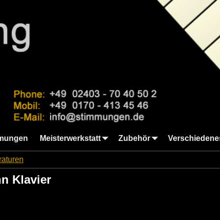
mungen
Meisterwerkstatt
Zubehör
Verschiedene
raturen
→
Generalreparatur Bachmann Klavier
n Klavier