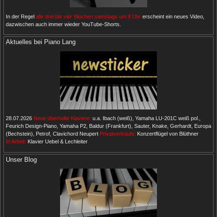
In der Regel
alle drei bis vier Wochen samstags um 8 Uhr
erscheint ein neues Video,
dazwischen auch immer wieder YouTube-Shorts.
Aktuelles bei Piano Lang
28.07.2026
Neue überholte Klaviere:
u.a. Ibach (weiß), Yamaha LU-201C weiß pol.,
Feurich Design-Piano, Yamaha P2, Baldur (Frankfurt), Sauter, Knake, Gerhardt, Europa
(Bechstein), Petrof, Clavichord Neupert
Privatverkäufe:
Konzertflügel von Blüthner
In Arbeit:
Klavier Uebel & Lechleiter
Unser Blog